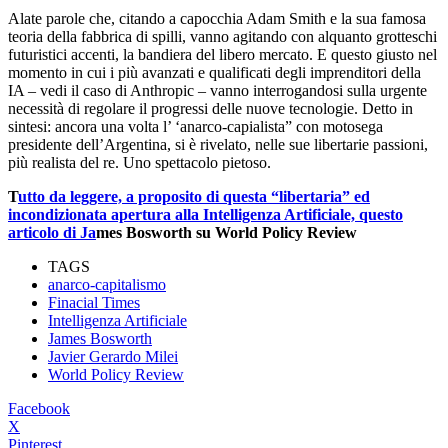
Alate parole che, citando a capocchia Adam Smith e la sua famosa
teoria della fabbrica di spilli, vanno agitando con alquanto grotteschi
futuristici accenti, la bandiera del libero mercato. E questo giusto nel
momento in cui i più avanzati e qualificati degli imprenditori della
IA – vedi il caso di Anthropic – vanno interrogandosi sulla urgente
necessità di regolare il progressi delle nuove tecnologie. Detto in
sintesi: ancora una volta l’ ‘anarco-capialista” con motosega
presidente dell’Argentina, si è rivelato, nelle sue libertarie passioni,
più realista del re. Uno spettacolo pietoso.
T
utto da leggere, a proposito di questa “libertaria” ed
incondizionata apertura alla Intelligenza Artificiale, questo
articolo di Ja
mes Bosworth su World Policy Review
TAGS
anarco-capitalismo
Finacial Times
Intelligenza Artificiale
James Bosworth
Javier Gerardo Milei
World Policy Review
Facebook
X
Pinterest