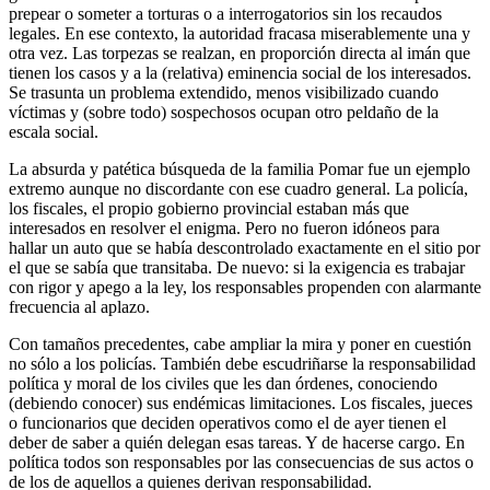
prepear o someter a torturas o a interrogatorios sin los recaudos
legales. En ese contexto, la autoridad fracasa miserablemente una y
otra vez. Las torpezas se realzan, en proporción directa al imán que
tienen los casos y a la (relativa) eminencia social de los interesados.
Se trasunta un problema extendido, menos visibilizado cuando
víctimas y (sobre todo) sospechosos ocupan otro peldaño de la
escala social.
La absurda y patética búsqueda de la familia Pomar fue un ejemplo
extremo aunque no discordante con ese cuadro general. La policía,
los fiscales, el propio gobierno provincial estaban más que
interesados en resolver el enigma. Pero no fueron idóneos para
hallar un auto que se había descontrolado exactamente en el sitio por
el que se sabía que transitaba. De nuevo: si la exigencia es trabajar
con rigor y apego a la ley, los responsables propenden con alarmante
frecuencia al aplazo.
Con tamaños precedentes, cabe ampliar la mira y poner en cuestión
no sólo a los policías. También debe escudriñarse la responsabilidad
política y moral de los civiles que les dan órdenes, conociendo
(debiendo conocer) sus endémicas limitaciones. Los fiscales, jueces
o funcionarios que deciden operativos como el de ayer tienen el
deber de saber a quién delegan esas tareas. Y de hacerse cargo. En
política todos son responsables por las consecuencias de sus actos o
de los de aquellos a quienes derivan responsabilidad.