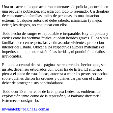
Una masacre en la que actuaron centenares de policías, ocurrida en
una pequeña población, encastra con todo lo reseñado. Un desalojo
de centenares de familias, miles de personas, es una situación
extrema. Cualquier autoridad debe saberlo, minimizar (y mejor,
evitar) los riesgos, no coquetear con ellos.
Todo hecho de sangre es repudiable e irreparable. Hay un policía y
civiles entre las víctimas fatales, quedan heridos graves. Ellos y sus
familias merecen respeto; las víctimas sobrevivientes, protección
ulterior del Estado. Ubicar a los respectivos autores materiales es
imperioso, aunque no restañará las heridas, ni pondrá fin a daños
irrevocables.
En la nota central de estas páginas se recorren los hechos que, se
insiste, deben ser estudiados con todas las de la ley. El entorno,
piensa el autor de estas líneas, autoriza a tener las peores sospechas
sobre quiénes dieron las órdenes y quiénes cargan con el arduo
deber de proteger a sus conciudadanos.
Todo ocurrió en terrenos de la empresa Ledesma, emblema de
explotación tanto como de la represión y la barbarie dictatorial.
Estremece consignarlo.
mwainfeld@pagina12.com.ar