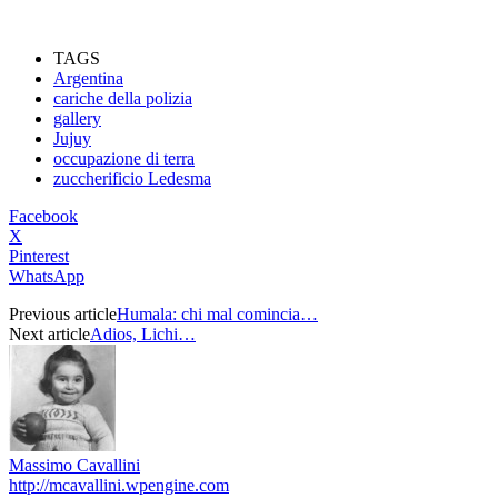
TAGS
Argentina
cariche della polizia
gallery
Jujuy
occupazione di terra
zuccherificio Ledesma
Facebook
X
Pinterest
WhatsApp
Previous article
Humala: chi mal comincia…
Next article
Adios, Lichi…
Massimo Cavallini
http://mcavallini.wpengine.com