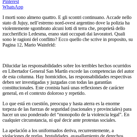
Pinterest
WhatsApp
I morti sono almeno quattro. E gli scontri continuano. Accade nello
stato di Jujuy, nell’estremo nord-ovest argentino dove la polizia ha
violentemente sgombrato alcuni lotti di terra che, proprietà dello
zuccherificio Ledesma, erano stati occupati dai lavoratori. Quali
sono le ragioni del conflitto? Ecco quello che scrive in proposito, su
Pagina 12, Mario Wainfeld:
Dilucidar las responsabilidades sobre los terribles hechos ocurridos
en Libertador General San Martín excede las competencias del autor
de esta columna. Hay homicidios, las responsabilidades respectivas
deben ser investigadas y juzgadas con todas las garantías
constitucionales. Este cronista hará unas reflexiones de carácter
general, en el contexto doloroso y repetido.
Lo que está en cuestión, preocupa y hasta aterra es la enorme
torpeza de las fuerzas de seguridad (nacionales y provinciales) para
hacer un uso ponderado del “monopolio de la violencia legal”. En
cualquier circunstancia, ni qué decir ante protestas sociales.
La apelación a los uniformados deriva, recurrentemente, a
violaciones de reglas, brutalidades, avasallamiento de derechos