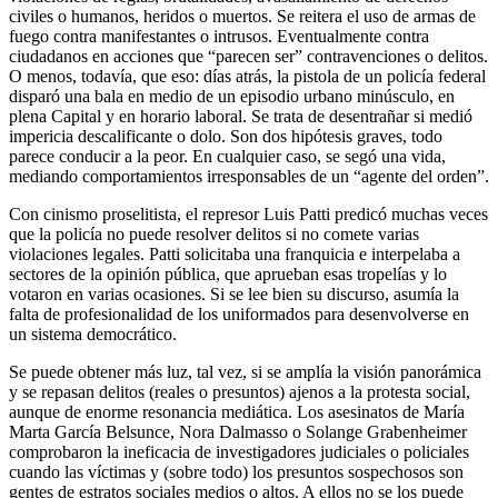
civiles o humanos, heridos o muertos. Se reitera el uso de armas de
fuego contra manifestantes o intrusos. Eventualmente contra
ciudadanos en acciones que “parecen ser” contravenciones o delitos.
O menos, todavía, que eso: días atrás, la pistola de un policía federal
disparó una bala en medio de un episodio urbano minúsculo, en
plena Capital y en horario laboral. Se trata de desentrañar si medió
impericia descalificante o dolo. Son dos hipótesis graves, todo
parece conducir a la peor. En cualquier caso, se segó una vida,
mediando comportamientos irresponsables de un “agente del orden”.
Con cinismo proselitista, el represor Luis Patti predicó muchas veces
que la policía no puede resolver delitos si no comete varias
violaciones legales. Patti solicitaba una franquicia e interpelaba a
sectores de la opinión pública, que aprueban esas tropelías y lo
votaron en varias ocasiones. Si se lee bien su discurso, asumía la
falta de profesionalidad de los uniformados para desenvolverse en
un sistema democrático.
Se puede obtener más luz, tal vez, si se amplía la visión panorámica
y se repasan delitos (reales o presuntos) ajenos a la protesta social,
aunque de enorme resonancia mediática. Los asesinatos de María
Marta García Belsunce, Nora Dalmasso o Solange Grabenheimer
comprobaron la ineficacia de investigadores judiciales o policiales
cuando las víctimas y (sobre todo) los presuntos sospechosos son
gentes de estratos sociales medios o altos. A ellos no se los puede