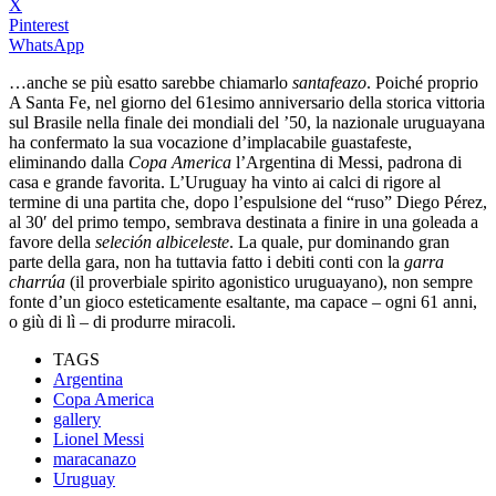
X
Pinterest
WhatsApp
…anche se più esatto sarebbe chiamarlo
santafeazo
. Poiché proprio
A Santa Fe, nel giorno del 61esimo anniversario della storica vittoria
sul Brasile nella finale dei mondiali del ’50, la nazionale uruguayana
ha confermato la sua vocazione d’implacabile guastafeste,
eliminando dalla
Copa America
l’Argentina di Messi, padrona di
casa e grande favorita. L’Uruguay ha vinto ai calci di rigore al
termine di una partita che, dopo l’espulsione del “ruso” Diego Pérez,
al 30′ del primo tempo, sembrava destinata a finire in una goleada a
favore della
seleción albiceleste
. La quale, pur dominando gran
parte della gara, non ha tuttavia fatto i debiti conti con la
garra
charrúa
(il proverbiale spirito agonistico uruguayano), non sempre
fonte d’un gioco esteticamente esaltante, ma capace – ogni 61 anni,
o giù di lì – di produrre miracoli.
TAGS
Argentina
Copa America
gallery
Lionel Messi
maracanazo
Uruguay