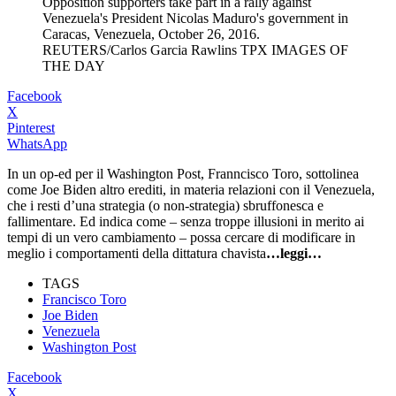
Opposition supporters take part in a rally against
Venezuela's President Nicolas Maduro's government in
Caracas, Venezuela, October 26, 2016.
REUTERS/Carlos Garcia Rawlins TPX IMAGES OF
THE DAY
Facebook
X
Pinterest
WhatsApp
In un op-ed per il Washington Post, Franncisco Toro, sottolinea
come Joe Biden altro erediti, in materia relazioni con il Venezuela,
che i resti d’una strategia (o non-strategia) sbruffonesca e
fallimentare. Ed indica come – senza troppe illusioni in merito ai
tempi di un vero cambiamento – possa cercare di modificare in
meglio i comportamenti della dittatura chavista
…leggi…
TAGS
Francisco Toro
Joe Biden
Venezuela
Washington Post
Facebook
X