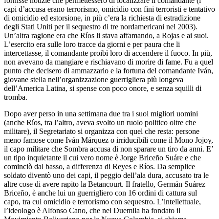
fornisse notizie che permettessero di localizzare il comandante (i
capi d’accusa erano terrorismo, omicidio con fini terroristi e tentativo
di omicidio ed estorsione, in più c’era la richiesta di estradizione
degli Stati Uniti per il sequestro di tre nordamericani nel 2003).
Un’altra ragione era che Ríos li stava affamando, a Rojas e ai suoi.
L’esercito era sulle loro tracce da giorni e per paura che li
intercettasse, il comandante proibì loro di accendere il fuoco. In più,
non avevano da mangiare e rischiavano di morire di fame. Fu a quel
punto che decisero di ammazzarlo e la fortuna del comandante Iván,
giovane stella nell’organizzazione guerrigliera più longeva
dell’America Latina, si spense con poco onore, e senza squilli di
tromba.
Dopo aver perso in una settimana due tra i suoi migliori uomini
(anche Ríos, tra l’altro, aveva svolto un ruolo politico oltre che
militare), il Segretariato si organizza con quel che resta: persone
meno famose come Iván Márquez o irriducibili come il Mono Jojoy,
il capo militare che Sombra accusa di non sparare un tiro da anni. E’
un tipo inquietante il cui vero nome è Jorge Briceño Suáre e che
cominciò dal basso, a differenza di Reyes e Ríos. Da semplice
soldato diventò uno dei capi, il peggio dell’ala dura, accusato tra le
altre cose di avere rapito la Betancourt. Il fratello, Germán Suárez
Briceño, è anche lui un guerrigliero con 16 ordini di cattura sul
capo, tra cui omicidio e terrorismo con sequestro. L’intellettuale,
l’ideologo è Alfonso Cano, che nel Duemila ha fondato il