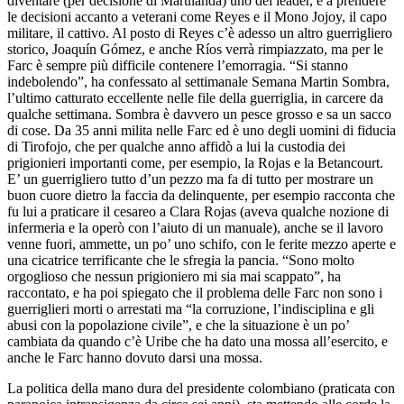
diventare (per decisione di Marulanda) uno dei leader, e a prendere
le decisioni accanto a veterani come Reyes e il Mono Jojoy, il capo
militare, il cattivo. Al posto di Reyes c’è adesso un altro guerrigliero
storico, Joaquín Gómez, e anche Ríos verrà rimpiazzato, ma per le
Farc è sempre più difficile contenere l’emorragia. “Si stanno
indebolendo”, ha confessato al settimanale Semana Martin Sombra,
l’ultimo catturato eccellente nelle file della guerriglia, in carcere da
qualche settimana. Sombra è davvero un pesce grosso e sa un sacco
di cose. Da 35 anni milita nelle Farc ed è uno degli uomini di fiducia
di Tirofojo, che per qualche anno affidò a lui la custodia dei
prigionieri importanti come, per esempio, la Rojas e la Betancourt.
E’ un guerrigliero tutto d’un pezzo ma fa di tutto per mostrare un
buon cuore dietro la faccia da delinquente, per esempio racconta che
fu lui a praticare il cesareo a Clara Rojas (aveva qualche nozione di
infermeria e la operò con l’aiuto di un manuale), anche se il lavoro
venne fuori, ammette, un po’ uno schifo, con le ferite mezzo aperte e
una cicatrice terrificante che le sfregia la pancia. “Sono molto
orgoglioso che nessun prigioniero mi sia mai scappato”, ha
raccontato, e ha poi spiegato che il problema delle Farc non sono i
guerriglieri morti o arrestati ma “la corruzione, l’indisciplina e gli
abusi con la popolazione civile”, e che la situazione è un po’
cambiata da quando c’è Uribe che ha dato una mossa all’esercito, e
anche le Farc hanno dovuto darsi una mossa.
La politica della mano dura del presidente colombiano (praticata con