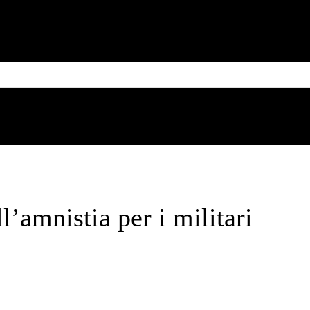
MESSICO
CUBA
CARIBE
BRASILE
SUD AMERICA
Thursday, August 6, 2026
l’amnistia per i militari