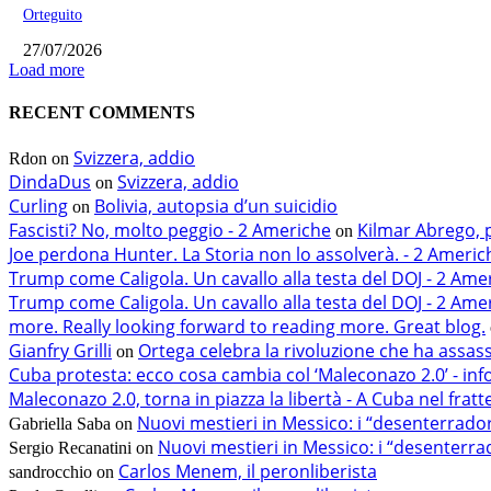
Orteguito
27/07/2026
Load more
RECENT COMMENTS
Svizzera, addio
Rdon
on
DindaDus
Svizzera, addio
on
Curling
Bolivia, autopsia d’un suicidio
on
Fascisti? No, molto peggio - 2 Americhe
Kilmar Abrego, 
on
Joe perdona Hunter. La Storia non lo assolverà. - 2 Americ
Trump come Caligola. Un cavallo alla testa del DOJ - 2 Ame
Trump come Caligola. Un cavallo alla testa del DOJ - 2 Ame
more. Really looking forward to reading more. Great blog.
Gianfry Grilli
Ortega celebra la rivoluzione che ha assas
on
Cuba protesta: ecco cosa cambia col ‘Maleconazo 2.0’ - in
Maleconazo 2.0, torna in piazza la libertà - A Cuba nel fratt
Nuovi mestieri in Messico: i “desenterrado
Gabriella Saba
on
Nuovi mestieri in Messico: i “desenterra
Sergio Recanatini
on
Carlos Menem, il peronliberista
sandrocchio
on