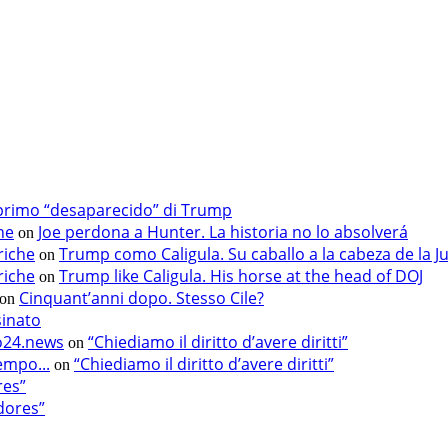
primo “desaparecido” di Trump
he
Joe perdona a Hunter. La historia no lo absolverá
on
riche
Trump como Caligula. Su caballo a la cabeza de la Ju
on
riche
Trump like Caligula. His horse at the head of DOJ
on
Cinquant’anni dopo. Stesso Cile?
on
sinato
fo24.news
“Chiediamo il diritto d’avere diritti”
on
empo...
“Chiediamo il diritto d’avere diritti”
on
res”
dores”