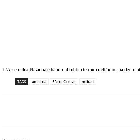
L’Assemblea Nazionale ha ieri ribadito i termini dell’amnistia dei mili
TAGS
amnistia
Efecto Cocuyo
militari
Facebook
X
Pinterest
WhatsApp