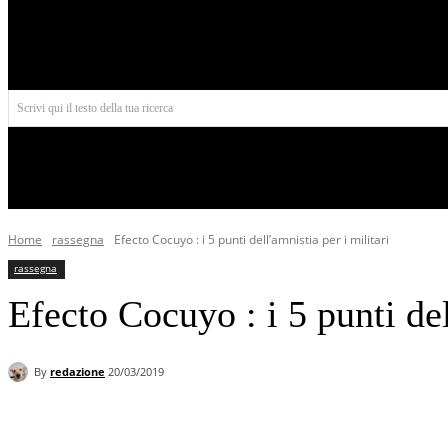
Aires
Scrivi qui il testo della tua ricerca
INIZIO
NORD AMERICA
AMERICA CENTRALE
Home
rassegna
Efecto Cocuyo : i 5 punti dell’amnistia per i militari
rassegna
Efecto Cocuyo : i 5 punti del
By
redazione
20/03/2019
Facebook
X
Pinterest
WhatsApp