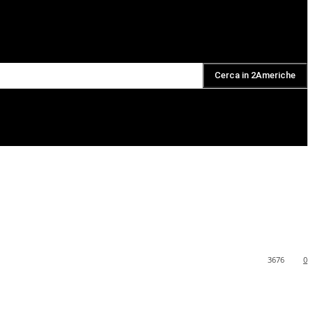
Cerca in 2Americhe
DAILY PODCAST
3676
0