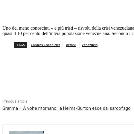
Uno dei meno conosciuti – e più tristi – risvolti della crisi venezuela
quasi il 10 per cento dell’intera popolazione venezuelana. Secondo 
TAGS
Caracas Chronicles
orfani
Venezuela
Facebook
X
Pinterest
WhatsApp
Previous article
Granma – A volte ritornano: la Helms-Burton esce dal sarcofago