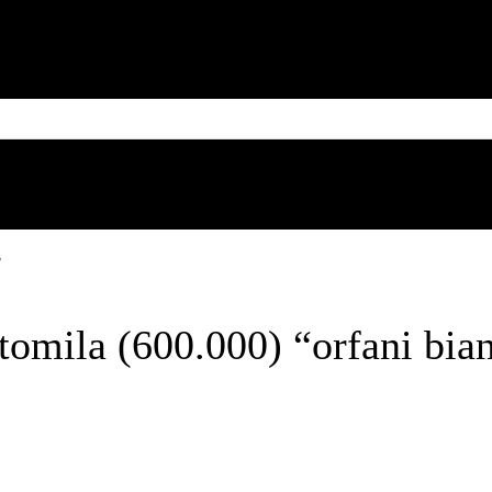
MESSICO
CUBA
CARIBE
BRASILE
SUD AMERICA
Sunday, August 9, 2026
”
tomila (600.000) “orfani bia