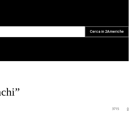
Cerca in 2Americhe
DAILY PODCAST
nchi”
3715
0