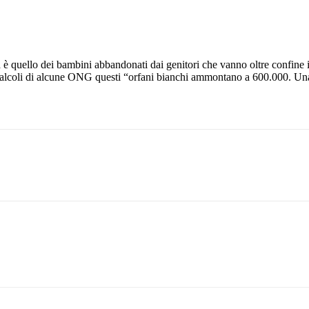
na è quello dei bambini abbandonati dai genitori che vanno oltre confine i
i calcoli di alcune ONG questi “orfani bianchi ammontano a 600.000. U