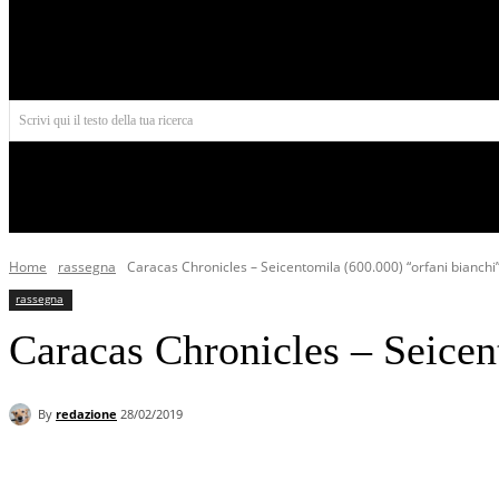
Aires
Scrivi qui il testo della tua ricerca
INIZIO
NORD AMERICA
AMERICA CENTRALE
Home
rassegna
Caracas Chronicles – Seicentomila (600.000) “orfani bianchi
rassegna
Caracas Chronicles – Seicen
By
redazione
28/02/2019
Facebook
X
Pinterest
WhatsApp