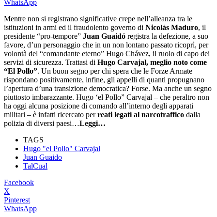
WhatsApp
Mentre non si registrano significative crepe nell’alleanza tra le
istituzioni in armi ed il fraudolento governo di
Nicolás Maduro
, il
presidente “pro-tempore”
Juan Guaidó
registra la defezione, a suo
favore, d’un personaggio che in un non lontano passato ricoprì, per
volontà del “comandante eterno” Hugo Chávez, il ruolo di capo dei
servizi di sicurezza. Trattasi di
Hugo Carvajal, meglio noto come
“El Pollo”
. Un buon segno per chi spera che le Forze Armate
rispondano positivamente, infine, gli appelli di quanti propugnano
l’apertura d’una transizione democratica? Forse. Ma anche un segno
piuttosto imbarazzante. Hugo ‘el Pollo” Carvajal – che peraltro non
ha oggi alcuna posizione di comando all’interno degli apparati
militari – è infatti ricercato per
reati legati al narcotraffico
dalla
polizia di diversi paesi…
Leggi…
TAGS
Hugo "el Pollo" Carvajal
Juan Guaido
TalCual
Facebook
X
Pinterest
WhatsApp