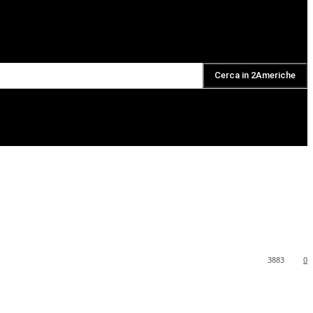
Cerca in 2Americhe
DAILY PODCAST
3883
0