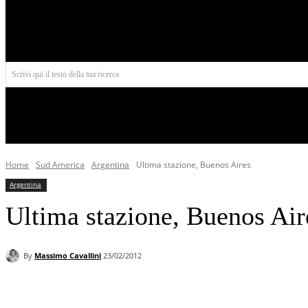
Aires
Scrivi qui il testo della tua ricerca
INIZIO
NORD AMERICA
AMERICA CENTRALE
Home
Sud America
Argentina
Ultima stazione, Buenos Aires
Argentina
Ultima stazione, Buenos Air
By
Massimo Cavallini
23/02/2012
Facebook
X
Pinterest
WhatsApp