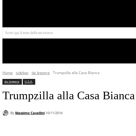
Aires
Scrivi qui il testo della tua ricerca
INIZIO
NORD AMERICA
AMERICA CENTRALE
Home
sidebar
da leggere
Trumpzilla alla Casa Bianca
da leggere
U.S.A.
Trumpzilla alla Casa Bianca
By
Massimo Cavallini
10/11/2016
Facebook
X
Pinterest
WhatsApp