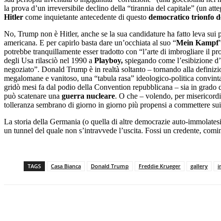
la prova d’un irreversibile declino della “tirannia del capitale” (un at
Hitler
come inquietante antecedente di questo
democratico trionfo d
No, Trump non è Hitler, anche se la sua candidature ha fatto leva sui p
americana. E per capirlo basta dare un’occhiata al suo “
Mein Kampf
potrebbe tranquillamente esser tradotto con “l’arte di imbrogliare il p
degli Usa rilasciò nel 1990 a
Playboy,
spiegando come l’esibizione d’
negoziato”. Donald Trump è in realtà soltanto – tornando alla definiz
megalomane e vanitoso, una “tabula rasa” ideologico-politica convinta 
gridò mesi fa dal podio della Convention repubblicana – sia in grado di
può scatenare una
guerra nucleare
. O che – volendo, per misericordi
tolleranza sembrano di giorno in giorno più propensi a commettere sui
La storia della Germania (o quella di altre democrazie auto-immolatesi
un tunnel del quale non s’intravvede l’uscita. Fossi un credente, comin
TAGS
Casa Bianca
Donald Trump
Freddie Krueger
gallery
i
Facebook
X
Pinterest
WhatsApp