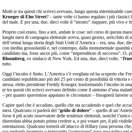
Molti (e tra questi chi scrive) avevano, lungo questa interminabile cam
Krueger di Elm Street
? – tante volte ci hanno regalato i più classici
del male. E per una, due, dieci volte il “mostro” riappare, più vivo e fe
Proprio così erano, fino a ieri, andate le cose: nel corso di questa ma
lunghi mesi di campagna elettorale aveva, quasi giorno, arricchito di n
dell’ormai lunga storia degli Stati Uniti d’America – era, una, due, di
con inedita grossolanità e, nel contempo, dalla monumentale quantità di
candidato ma, forse ancor più, come “imprenditore di successo”. O, 
Bloomberg
, ex sindaco di New York. Ed una, due, dieci volte, “
Trum
tutto.
Oggi l’incubo è finito. L’America s’è svegliata ed ha scoperto che Fre
candidato repubblicano più del 25 per cento di possibilità di vittoria e 
stessa, eletto presidente Freddy Krueger, trasformando l’incubo in un
(e tra questi chi scrive) avevano definito come il sintomo d’una malatt
– per quanto spaventose appaiano le circostanze – bisognerà farsene u
Capire quel che è accaduto, quello che sta accadendo e quel che accadr
mesi. Qualcuno ci parlerà del “
grido di dolore
” – quello di un’Americ
forse il più acuto osservatore delle tendenze elettorali, nonché l’unic
diseredata abbia potuto prima credere a, e poi votare per, il più visibile
ostentazioni. Qualcuno tornerà all’attacco di Hillary (una persona che,
sua perlopiù inventata o ingigantita “corruzione” (una gocciolina nel m