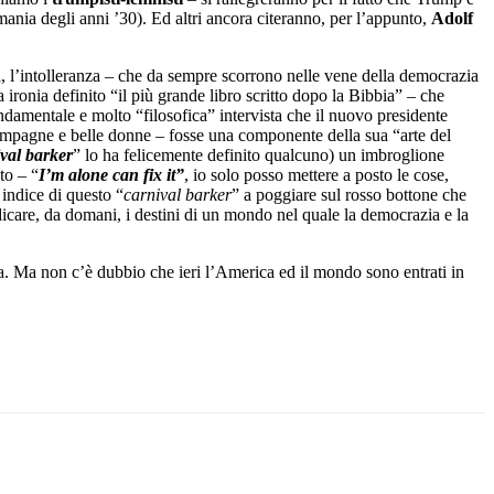
rmania degli anni ’30). Ed altri ancora citeranno, per l’appunto,
Adolf
ia, l’intolleranza – che da sempre scorrono nelle vene della democrazia
ronia definito “il più grande libro scritto dopo la Bibbia” – che
ondamentale e molto “filosofica” intervista che il nuovo presidente
ampagne e belle donne – fosse una componente della sua “arte del
val barker
” lo ha felicemente definito qualcuno) un imbroglione
to – “
I’m alone can fix it”
, io solo posso mettere a posto le cose,
 indice di questo “
carnival barker
” a poggiare sul rosso bottone che
ndicare, da domani, i destini di un mondo nel quale la democrazia e la
sa. Ma non c’è dubbio che ieri l’America ed il mondo sono entrati in