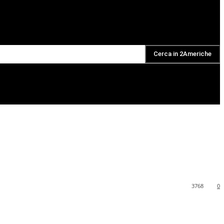
Cerca in 2Americhe
DAILY PODCAST
3768
0