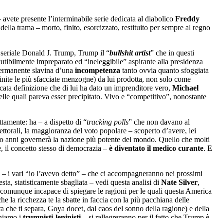
 avete presente l’interminabile serie dedicata al diabolico
Freddy
 della trama – morto, finito, esorcizzato, restituito per sempre al regno
e seriale Donald J. Trump, Trump il “
bullshit artist
” che in questi
scutibilmente impreparato ed “ineleggibile” aspirante alla presidenza
 permanente slavina d’una
incompetenza
tanto ovvia quanto sfoggiata
nite le più sfacciate menzogne) da lui prodotta, non solo come
cata definizione che di lui ha dato un imprenditore vero,
Michael
lle quali pareva esser precipitato. Vivo e “competitivo”, nonostante
ttamente: ha – a dispetto di “
tracking polls
” che non davano al
elettorali, la maggioranza del voto popolare – scoperto d’avere, lei
ro anni governerà la nazione più potente del mondo. Quello che molti
e, il concetto stesso di democrazia –
è diventato il medico curante
. E
à – i vari “io l’avevo detto” – che ci accompagneranno nei prossimi
sta, statisticamente sbagliata – vedi questa analisi di
Nate Silver
,
 e comunque incapace di spiegare le ragioni per le quali questa America
che la ricchezza te la sbatte in faccia con la più pacchiana delle
a che ti separa, Goya docet, dal caos del sonno della ragione) e della
chiamo i
trumpisti-leninisti
– si rallegreranno per il fatto che Trump è