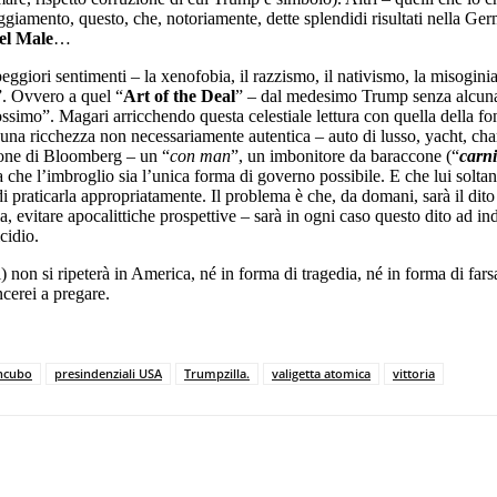
teggiamento, questo, che, notoriamente, dette splendidi risultati nella Ge
el Male
…
eggiori sentimenti – la xenofobia, il razzismo, il nativismo, la misogin
”. Ovvero a quel “
Art of the Deal
” – dal medesimo Trump senza alcuna i
rossimo”. Magari arricchendo questa celestiale lettura con quella della f
una ricchezza non necessariamente autentica – auto di lusso, yacht, ch
ione di Bloomberg – un “
con man
”, un imbonitore da baraccone (“
carni
che l’imbroglio sia l’unica forma di governo possibile. E che lui soltan
 praticarla appropriatamente. Il problema è che, da domani, sarà il dito
a, evitare apocalittiche prospettive – sarà in ogni caso questo dito ad i
cidio.
) non si ripeterà in America, né in forma di tragedia, né in forma di far
cerei a pregare.
ncubo
presindenziali USA
Trumpzilla.
valigetta atomica
vittoria