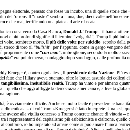
pagna elettorale, pensato che fosse un incubo, una di quelle storie che –
 film dell’orrore. Il “mostro” sembra – una, due, dieci volte nell’incedere
roce che mai, terrificando una platea ad arte rilassata.
ratonica corsa verso la Casa Bianca,
Donald J. Trump
– il bancarottier
uovi e più profondi significati il termine “volgarità”, Trump il più indi
eci volte, sembrato morto,
il più delle volte per suicidio
, sepolto dalla
 sterco di toro (il “
bullshit
’, per l’appunto, come in gergo vengono defi
più propriamente come “
con man
”, imbroglione, secondo la molto azzec
pzilla
” era poi riemerso, sondaggio dopo sondaggio, dalle profondità ne
ddy Krueger è, contro ogni attesa, il
presidente della Nazione
. Più esa
del fatto che Hillary aveva ottenuto, oltre la logica assurda dei collegi 
a
tangibilissima, ineludibile realtà
. Trump ha vinto e per almeno quatt
ia – quella che oggi affligge la democrazia americana e, a livello global
na ragione.
à, è ovviamente difficile. Anche se molto facile è prevedere le banalit
a dimenticata – di cui Trump-Krueger si è fatto interprete. Una tesi, que
o che avesse alla vigilia concesso a Trump concrete chance di vittoria –
 tra i rappresentanti del capitalismo più esibizionista e cialtrone, quello 
 al contrario, io ho imparato ad amare come si può amare l’unica barrier
are, rispetto corruzione di cui Trump è simbolo). Altri – quelli che io 