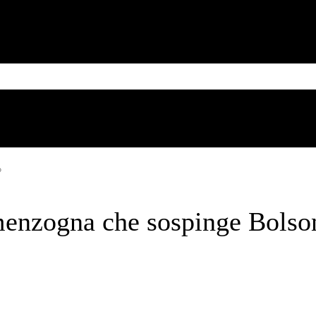
MESSICO
CUBA
CARIBE
BRASILE
SUD AMERICA
Friday, August 7, 2026
o
 menzogna che sospinge Bolso