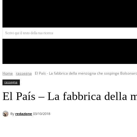
Aires
Scrivi qui il testo della tua ricerca
INIZIO
NORD AMERICA
AMERICA CENTRALE
Home
rassegna
El País - La fabbrica della menzogna che sospinge Bolsonar
rassegna
El País – La fabbrica della
By
redazione
03/10/2018
Facebook
X
Pinterest
WhatsApp