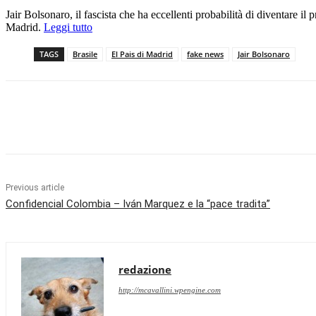
Jair Bolsonaro, il fascista che ha eccellenti probabilità di diventare i
Madrid.
Leggi tutto
TAGS
Brasile
El Pais di Madrid
fake news
Jair Bolsonaro
Facebook
X
Pinterest
WhatsApp
Previous article
Confidencial Colombia – Iván Marquez e la “pace tradita”
redazione
http://mcavallini.wpengine.com