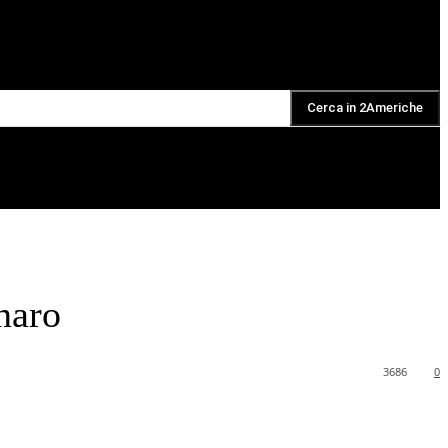
Cerca in 2Americhe
DAILY PODCAST
naro
3686
0