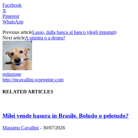
Facebook
X
Pinterest
WhatsApp
Previous article
Lasso, dalla banca al banco (degli imputati)
Next article
A sinistra o a destra?
redazione
http://mcavallini.wpengine.com
RELATED ARTICLES
Milei vende basura in Brasile. Boludo o pelotudo?
Massimo Cavallini
-
30/07/2026