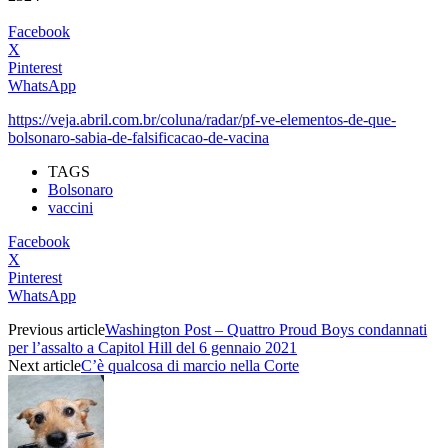
Facebook
X
Pinterest
WhatsApp
https://veja.abril.com.br/coluna/radar/pf-ve-elementos-de-que-
bolsonaro-sabia-de-falsificacao-de-vacina
TAGS
Bolsonaro
vaccini
Facebook
X
Pinterest
WhatsApp
Previous article
Washington Post – Quattro Proud Boys condannati
per l’assalto a Capitol Hill del 6 gennaio 2021
Next article
C’è qualcosa di marcio nella Corte