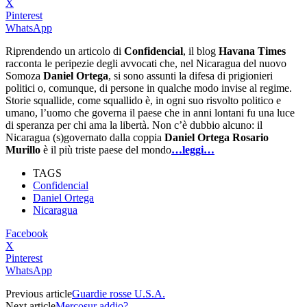
X
Pinterest
WhatsApp
Riprendendo un articolo di
Confidencial
, il blog
Havana Times
racconta le peripezie degli avvocati che, nel Nicaragua del nuovo
Somoza
Daniel Ortega
, si sono assunti la difesa di prigionieri
politici o, comunque, di persone in qualche modo invise al regime.
Storie squallide, come squallido è, in ogni suo risvolto politico e
umano, l’uomo che governa il paese che in anni lontani fu una luce
di speranza per chi ama la libertà. Non c’è dubbio alcuno: il
Nicaragua (s)governato dalla coppia
Daniel Ortega Rosario
Murillo
è il più triste paese del mondo
…leggi…
TAGS
Confidencial
Daniel Ortega
Nicaragua
Facebook
X
Pinterest
WhatsApp
Previous article
Guardie rosse U.S.A.
Next article
Mercosur addio?