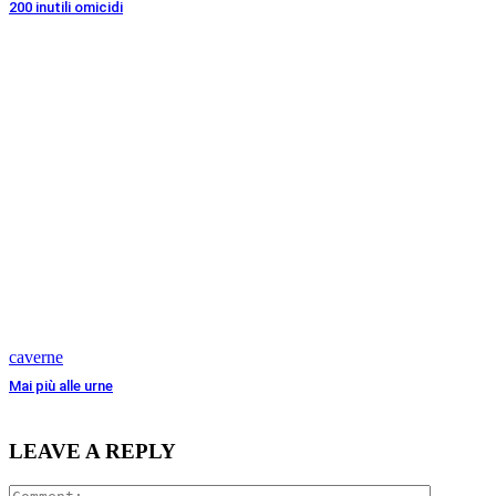
200 inutili omicidi
caverne
Mai più alle urne
LEAVE A REPLY
Comment