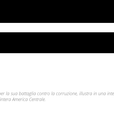
MESSICO
CUBA
CARIBE
BRASILE
SUD AMERICA
Friday, August 7, 2026
 per la sua battaglia contro la corruzione, illustra in una in
’intera America Centrale.