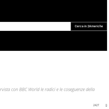
Cerca in 2Americhe
DAILY PODCAST
tervista con BBC World le radici e le coseguenze della
2427
0