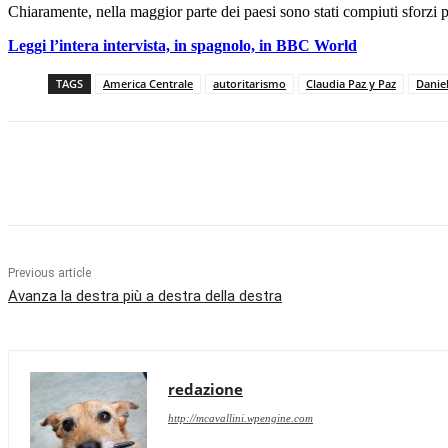
Chiaramente, nella maggior parte dei paesi sono stati compiuti sforzi p
Leggi l’intera intervista, in spagnolo, in BBC World
TAGS
America Centrale
autoritarismo
Claudia Paz y Paz
Danie
Facebook
X
Pinterest
WhatsApp
Previous article
Avanza la destra più a destra della destra
redazione
http://mcavallini.wpengine.com