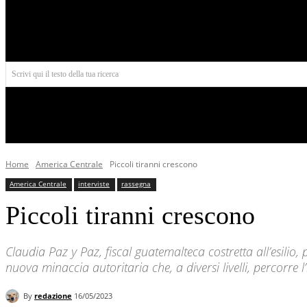
Aires
Scrivi qui il testo della tua ricerca
INIZIO
NORD AMERICA
AMERICA CENTRALE
Home
America Centrale
Piccoli tiranni crescono
America Centrale
interviste
rassegna
Piccoli tiranni crescono
Claudia Paz y Paz, fiscal guatemalteca costretta all’esilio,
nuova minaccia autoritaria che, a diversi livelli, percorre l
By
redazione
16/05/2023