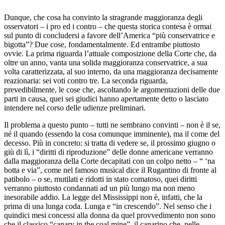
Dunque, che cosa ha convinto la stragrande maggioranza degli
osservatori – i pro ed i contro – che questa storica contesa è ormai
sul punto di concludersi a favore dell’America “più conservatrice e
bigotta”? Due cose, fondamentalmente. Ed entrambe piuttosto
ovvie. La prima riguarda l’attuale composizione della Corte che, da
oltre un anno, vanta una solida maggioranza conservatrice, a sua
volta caratterizzata, al suo interno, da una maggioranza decisamente
reazionaria: sei voti contro tre. La seconda riguarda,
prevedibilmente, le cose che, ascoltando le argomentazioni delle due
parti in causa, quei sei giudici hanno apertamente detto o lasciato
intendere nel corso delle udienze preliminari.
Il problema a questo punto – tutti ne sembrano convinti – non è il se,
né il quando (essendo la cosa comunque imminente), ma il come del
decesso. Più in concreto: si tratta di vedere se, il prossimo giugno o
giù di lì, i “diritti di riproduzione” delle donne americane verranno
dalla maggioranza della Corte decapitati con un colpo netto – “ ‘na
botta e via”, come nel famoso musical dice il Rugantino di fronte al
patibolo – o se, mutilati e ridotti in stato comatoso, quei diritti
verranno piuttosto condannati ad un più lungo ma non meno
inesorabile addio. La legge del Mississippi non è, infatti, che la
prima di una lunga coda. Lunga e “in crescendo”. Nel senso che i
quindici mesi concessi alla donna da quel provvedimento non sono
che il classico “canary in the coal mine”, il canarino che, nelle