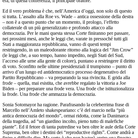
era, di quella conferenza, il principale oratore.
Ed il vero problema è che, nell’America d’oggi, non solo di questo
si tratta. L’assalto alla Roe vs. Wade – antica ossessione della destra
– non è a questo punto che un momento, il prologo, l’effetto
collaterale di un più generalizzato e profondo attacco alla
democrazia. Per le mani questa stessa Corte finiranno per passare,
nei prossimi mesi, anche le leggi che, varate in pressoché tutti gli
Stati a maggioranza repubblicana, vanno di questi tempi
restringendo, in un maleodorante ritorno alla logica del “Jim Crow”
(le leggi che, a suo tempo, hanno impedito, negli Stati del Sud,
l’acceso alle urne alla gente di colore), puntano a restringere il diritto
di voto. Sconfitto nelle ultime presidenziali il trumpismo – punto di
arrivo d’un lungo ed antidemocratico processo degenerativo del
Partito Repubblicano – va preparando la sua rivincita. E grida alla
frode – quella, mai esistita, che avrebbe regalato la vittoria a Joe
Biden – per preparare una frode vera. Una frode che istituzionalizza
la frode. Una frode che ammazza la democrazia.
Sonia Sotomayor ha ragione. Parafrasando la celeberrima frase di
Marcello nell’Amleto shakespeariano: c’è del marcio nella “più
antica democrazia del mondo”, ormai ridotta, come la Danimarca
della tragedia, ad “un giardino incolto, pieno tutto di malefiche
piante”. Ed il fetore di tanta putredine va ben oltre le aule della Corte
Suprema, ben oltre i destini dei “reproductive rights”. Come andrà a
finire e difficile dire. Ma certo è che non basterà aprire una finestra