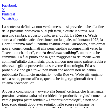
Facebook
X
Pinterest
WhatsApp
La sentenza definitiva non verrà emessa – si prevede – che alla fine
della prossima primavera o, al più tardi, a estate inoltrata. Ma
nessuno sembra, a questo punto, aver dubbi. La
Roe vs. Wade
,
storica ed emblematica decisione con la quale, nel lontano 1973, la
Corte Suprema sancì il “diritto costituzionale” all’aborto, altro ormai
non è, come i condannati alla pena capitale accompagnati verso la
“execution chamber”, che
“a dead man walking”
, un morto che
cammina. Lo è al punto che la gran maggioranza dei media – chi
con nient’affatto dissimulata gioia, chi con non meno palese rabbia e
tristezza – già ha provveduto a scriverne il necrologio. Ed assai
probabile è che gli altri – i non molti che ancora non ne hanno
pubblicato l’annuncio mortuario – della Roe vs. Wade già tengano
nel cassetto, pronto all’uso, quello che in gergo giornalistico si
chiama “coccodrillo”.
A questa conclusione – ovvero alla (quasi) certezza che la sentenza
prossima ventura cadrà sui cosiddetti “reproductive rights” come una
vera e propria pietra tombale – i “cortesupremologi”, e non solo
loro, sono giunti dopo aver seguito, nelle scorse settimane, le