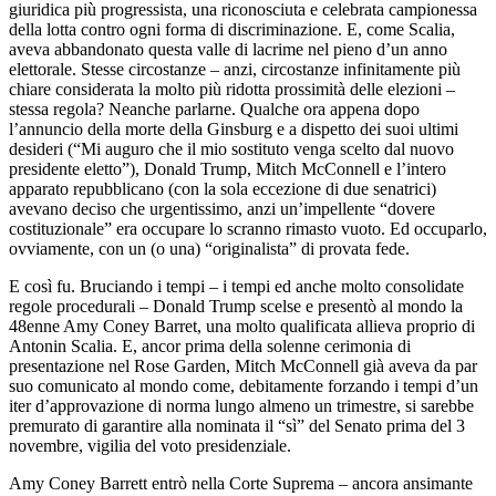
giuridica più progressista, una riconosciuta e celebrata campionessa
della lotta contro ogni forma di discriminazione. E, come Scalia,
aveva abbandonato questa valle di lacrime nel pieno d’un anno
elettorale. Stesse circostanze – anzi, circostanze infinitamente più
chiare considerata la molto più ridotta prossimità delle elezioni –
stessa regola? Neanche parlarne. Qualche ora appena dopo
l’annuncio della morte della Ginsburg e a dispetto dei suoi ultimi
desideri (“Mi auguro che il mio sostituto venga scelto dal nuovo
presidente eletto”), Donald Trump, Mitch McConnell e l’intero
apparato repubblicano (con la sola eccezione di due senatrici)
avevano deciso che urgentissimo, anzi un’impellente “dovere
costituzionale” era occupare lo scranno rimasto vuoto. Ed occuparlo,
ovviamente, con un (o una) “originalista” di provata fede.
E così fu. Bruciando i tempi – i tempi ed anche molto consolidate
regole procedurali – Donald Trump scelse e presentò al mondo la
48enne Amy Coney Barret, una molto qualificata allieva proprio di
Antonin Scalia. E, ancor prima della solenne cerimonia di
presentazione nel Rose Garden, Mitch McConnell già aveva da par
suo comunicato al mondo come, debitamente forzando i tempi d’un
iter d’approvazione di norma lungo almeno un trimestre, si sarebbe
premurato di garantire alla nominata il “sì” del Senato prima del 3
novembre, vigilia del voto presidenziale.
Amy Coney Barrett entrò nella Corte Suprema – ancora ansimante