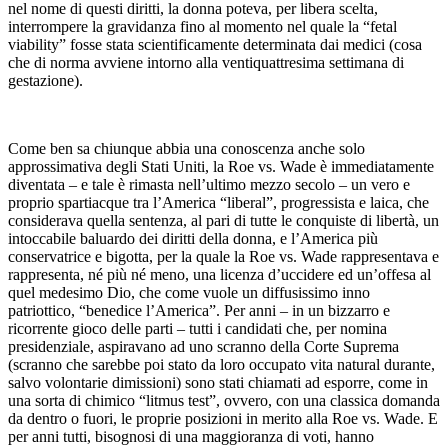
nel nome di questi diritti, la donna poteva, per libera scelta,
interrompere la gravidanza fino al momento nel quale la “fetal
viability” fosse stata scientificamente determinata dai medici (cosa
che di norma avviene intorno alla ventiquattresima settimana di
gestazione).
Come ben sa chiunque abbia una conoscenza anche solo
approssimativa degli Stati Uniti, la Roe vs. Wade è immediatamente
diventata – e tale è rimasta nell’ultimo mezzo secolo – un vero e
proprio spartiacque tra l’America “liberal”, progressista e laica, che
considerava quella sentenza, al pari di tutte le conquiste di libertà, un
intoccabile baluardo dei diritti della donna, e l’America più
conservatrice e bigotta, per la quale la Roe vs. Wade rappresentava e
rappresenta, né più né meno, una licenza d’uccidere ed un’offesa al
quel medesimo Dio, che come vuole un diffusissimo inno
patriottico, “benedice l’America”. Per anni – in un bizzarro e
ricorrente gioco delle parti – tutti i candidati che, per nomina
presidenziale, aspiravano ad uno scranno della Corte Suprema
(scranno che sarebbe poi stato da loro occupato vita natural durante,
salvo volontarie dimissioni) sono stati chiamati ad esporre, come in
una sorta di chimico “litmus test”, ovvero, con una classica domanda
da dentro o fuori, le proprie posizioni in merito alla Roe vs. Wade. E
per anni tutti, bisognosi di una maggioranza di voti, hanno