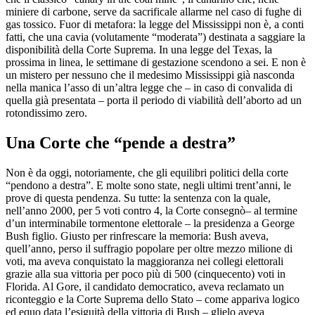
miniere di carbone, serve da sacrificale allarme nel caso di fughe di
gas tossico. Fuor di metafora: la legge del Mississippi non è, a conti
fatti, che una cavia (volutamente “moderata”) destinata a saggiare la
disponibilità della Corte Suprema. In una legge del Texas, la
prossima in linea, le settimane di gestazione scendono a sei. E non è
un mistero per nessuno che il medesimo Mississippi già nasconda
nella manica l’asso di un’altra legge che – in caso di convalida di
quella già presentata – porta il periodo di viabilità dell’aborto ad un
rotondissimo zero.
Una Corte che “pende a destra”
Non è da oggi, notoriamente, che gli equilibri politici della corte
“pendono a destra”. E molte sono state, negli ultimi trent’anni, le
prove di questa pendenza. Su tutte: la sentenza con la quale,
nell’anno 2000, per 5 voti contro 4, la Corte consegnò– al termine
d’un interminabile tormentone elettorale – la presidenza a George
Bush figlio. Giusto per rinfrescare la memoria: Bush aveva,
quell’anno, perso il suffragio popolare per oltre mezzo milione di
voti, ma aveva conquistato la maggioranza nei collegi elettorali
grazie alla sua vittoria per poco più di 500 (cinquecento) voti in
Florida. Al Gore, il candidato democratico, aveva reclamato un
riconteggio e la Corte Suprema dello Stato – come appariva logico
ed equo data l’esiguità della vittoria di Bush – glielo aveva