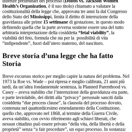
udienze preliminari del processo (
Dobbs vs. Jackson Women
Health’s Organization
, è il suo titolo) chiamato a valutare la
costituzionalità della legge che, approvata tre anni fa dal Congresso
dello Stato del
Mississipp
i, limita il diritto di interruzione della
gravidanza alle prime
15 settimane
di gestazione, in questo modo
definendo quella che la parte avversa sostiene essere una del tutto
arbitraria interpretazione della cosiddetta
“fetal viability”
, la
viabilità del feto, formula che sta per la possibilità di vita
“indipendente”, fuori dall’utero materno, del nascituro.
Breve storia d’una legge che ha fatto
Storia
Breve excursus storico per meglio capire la natura del problema. Nel
1973 la Roe vs. Wade – poi ripresa e meglio calibrata, 21 anni più
tardi, da un’altra fondamentale sentenza, la Planned Parenthood vs.
Casey – aveva stabilito che l’interruzione della gravidanza era parte,
e parte inviolabile, dei diritti alla “privacy” personale sanciti dalla
cosiddetta “due process clause”, la clausola del processo dovuto,
contenuta nel quattordicesimo emendamento della Costituzione,
quello che, approvato nel 1868, al termine della Guerra Civile,
aveva stabilito, con ovvio riferimento agli schiavi liberati, che
nessun cittadino può essere privato “della vita, della libertà o della
proprietà” senza “a fair procedure”, un equo processo. In sostanza: