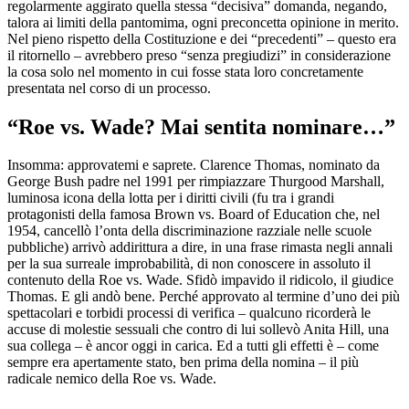
regolarmente aggirato quella stessa “decisiva” domanda, negando,
talora ai limiti della pantomima, ogni preconcetta opinione in merito.
Nel pieno rispetto della Costituzione e dei “precedenti” – questo era
il ritornello – avrebbero preso “senza pregiudizi” in considerazione
la cosa solo nel momento in cui fosse stata loro concretamente
presentata nel corso di un processo.
“Roe vs. Wade? Mai sentita nominare…”
Insomma: approvatemi e saprete. Clarence Thomas, nominato da
George Bush padre nel 1991 per rimpiazzare Thurgood Marshall,
luminosa icona della lotta per i diritti civili (fu tra i grandi
protagonisti della famosa Brown vs. Board of Education che, nel
1954, cancellò l’onta della discriminazione razziale nelle scuole
pubbliche) arrivò addirittura a dire, in una frase rimasta negli annali
per la sua surreale improbabilità, di non conoscere in assoluto il
contenuto della Roe vs. Wade. Sfidò impavido il ridicolo, il giudice
Thomas. E gli andò bene. Perché approvato al termine d’uno dei più
spettacolari e torbidi processi di verifica – qualcuno ricorderà le
accuse di molestie sessuali che contro di lui sollevò Anita Hill, una
sua collega – è ancor oggi in carica. Ed a tutti gli effetti è – come
sempre era apertamente stato, ben prima della nomina – il più
radicale nemico della Roe vs. Wade.