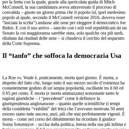
per la fretta con la quale, grazie alla spericolata guida di Mitch
McConnell, la sua candidatura aveva attraversato il processo di
convalida – giusto un giorno prima che il popolo (sì, quel medesimo
popolo al quale, secondo il McConnell versione 2016, doveva esser
“lasciata la scelta”) andasse alle urne per eleggere il democratico Joe
Biden. E con il suo arrivo – sancito con i soli voti repubblicani da un
Senato la cui maggioranza sarebbe stata, solo qualche ora più tardi,
ribaltata dai risultati delle urne – si chiudeva il cerchio del sequestro
della Corte Suprema.
Il “tanfo” che soffoca la democrazia Usa
La Roe vs. Wade è, praticamente, morta quel giorno. È morta, a
dispetto del fatto che, lungo tutto il suo mezzo secolo d’esistenza ha
costantemente goduto di un’ampia popolarità, oscillante tra il 60 ed
il 65 per cento. È morta (e morta ammazzata) nonostante tanto le
ragioni giuridiche – i “precedenti” come li definisce la
giurisprudenza anglosassone – quanto quelle scientifiche (i tempi
della cosiddetta “viabilità” del feto) che l’avevano motivata 50 anni
orsono siano tutte ancora, anzi, più che mai perfettamente vigenti. È
morta – come nel corso del dibattimento ha ricordato il giudice
Sonia Sotomayor – uccisa dalla politica, intesa nella sua più infima e