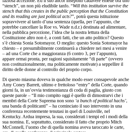
faziosa accezione. Ed il suo ancor insepolto cadavere emette ora uno
“stench”, un non più eludibile tanfo. “
Will this institution survive the
stench that this creates in the public perception that the Constitution
and its reading are just political acts?
”, potrà questa istituzione
sopravvivere al tanfo d’una sentenza (quella, per l’appunto, che
potrebbe cancellare la Roe vs. Wade n.d.r.) destinata ad alimentare,
nella pubblica percezione, l’idea che la nostra lettura della
Costituzione altro non è, a conti fatti, che un atto politico? Questo
s’è chiesta Sonia Sotomayor. O meglio: questo Sonia Sotomayor ha
chiesto – e presumibilmente continuerà a chiedere nei mesi a venire
– ad una Corte che a maggioranza (6 contro 3, per l’appunto),
appare ormai pronta, per ragioni squisitamente “di parte” (ovvero
non costituzionalmente, ma politicamente motivate) a seppellire il
diritto delle donne al controllo del proprio corpo.
Di questo miasma doveva in qualche modo esser consapevole anche
Amy Coney Barrett, ultimo e frettoloso “entry” della Corte, quando
giorni fa, in un’ovvia testimonianza di coda di paglia, giusto con
queste parole – “Il mio compito oggi è quello di dimostrarvi che i
membri della Corte Suprema non sono
‘a bunch of political hachs’
,
una banda di politicanti” – ha cominciato il suo intervento in una
conferenza recentemente tenutasi in quel di Louisville, nel
Kentucky. Ardua impresa, la sua, considerati i tempi ed i modi della
sua nomina. E, soprattutto, considerato il fatto che proprio Mitch
McConnell, l’uomo che di quella nomina aveva taroccato le carte,