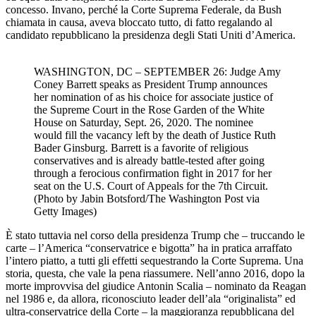
concesso. Invano, perché la Corte Suprema Federale, da Bush
chiamata in causa, aveva bloccato tutto, di fatto regalando al
candidato repubblicano la presidenza degli Stati Uniti d’America.
WASHINGTON, DC – SEPTEMBER 26: Judge Amy
Coney Barrett speaks as President Trump announces
her nomination of as his choice for associate justice of
the Supreme Court in the Rose Garden of the White
House on Saturday, Sept. 26, 2020. The nominee
would fill the vacancy left by the death of Justice Ruth
Bader Ginsburg. Barrett is a favorite of religious
conservatives and is already battle-tested after going
through a ferocious confirmation fight in 2017 for her
seat on the U.S. Court of Appeals for the 7th Circuit.
(Photo by Jabin Botsford/The Washington Post via
Getty Images)
È stato tuttavia nel corso della presidenza Trump che – truccando le
carte – l’America “conservatrice e bigotta” ha in pratica arraffato
l’intero piatto, a tutti gli effetti sequestrando la Corte Suprema. Una
storia, questa, che vale la pena riassumere. Nell’anno 2016, dopo la
morte improvvisa del giudice Antonin Scalia – nominato da Reagan
nel 1986 e, da allora, riconosciuto leader dell’ala “originalista” ed
ultra-conservatrice della Corte – la maggioranza repubblicana del