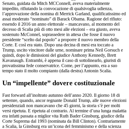
Senato, guidata da Mitch MCConnell, aveva materialmente
impedito, rifiutando la convocazione di qualsivoglia udienza,
l’approvazione della nomina di Merrick Garland, qualificatissimo ed
assai moderato “nominato” di Barack Obama. Ragione del rifiuto:
essendo il 2016 un anno elettorale – mancavano, al momento del
decesso di Scalia più di otto mesi alle elezioni – era giusto, aveva
sostenuto McConnel, soprassedere in attesa che fosse il nuovo
presidente “scelto dal popolo” a proporre il nuovo membro della
Corte. E così era stato. Dopo una decina di mesi era toccato a
Trump, uscito vincitore dalle urne, nominare prima Neil Gorsuch e
quindi, dopo le dimissioni del giudice Anthony Kennedy, Brett
Kavanaugh. Entrambi, è appena il caso di sottolinearlo, giuristi di
provatissima fede conservatrice. Come, per l’appunto, era a suo
tempo stato il molto compianto (dalla destra) Antonin Scalia.
Un “impellente” dovere costituzionale
Fast forward all’inoltrato autunno dell’anno 2020. Il giorno 18 di
settemre, quando, ancor regnante Donald Trump, alle nuove elezioni
presidenziali non mancavano che 45 giorni, la storia s’è per molti
versi ripetuta. E ripetuta al contrario. Al termine d’una lunga malattia
era infatti passata a miglior vita Ruth Bader Ginsburg, giudice della
Corte Suprema dal 1993 (nominata da Bill Clinton). Contrariamente
a Scalia, la Ginsburg era un’icona del femminismo e della scienza