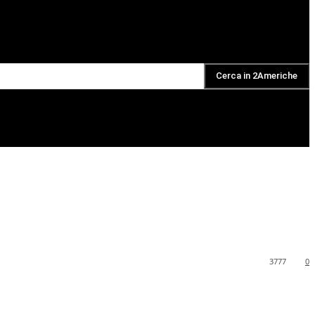
Cerca in 2Americhe
DAILY PODCAST
3777
0