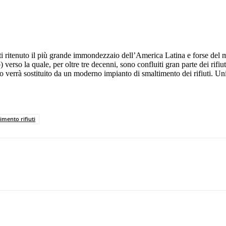
ti ritenuto il più grande immondezzaio dell’America Latina e forse de
) verso la quale, per oltre tre decenni, sono confluiti gran parte dei rifi
errà sostituito da un moderno impianto di smaltimento dei rifiuti. Uni
imento rifiuti