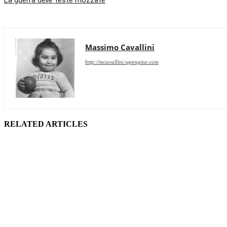
La guerra delle teste mozzate
Massimo Cavallini
http://mcavallini.wpengine.com
RELATED ARTICLES