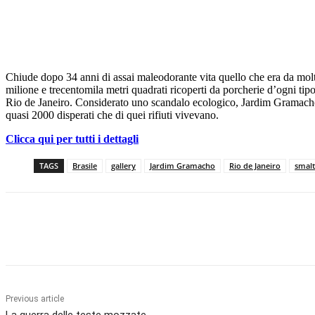
Chiude dopo 34 anni di assai maleodorante vita quello che era da mol
milione e trecentomila metri quadrati ricoperti da porcherie d’ogni tipo
Rio de Janeiro. Considerato uno scandalo ecologico, Jardim Gramacho v
quasi 2000 disperati che di quei rifiuti vivevano.
Clicca qui per tutti i dettagli
TAGS
Brasile
gallery
Jardim Gramacho
Rio de Janeiro
smalt
Facebook
X
Pinterest
WhatsApp
Previous article