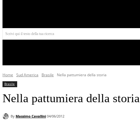
Aires
Scrivi qui il testo della tua ricerca
INIZIO
NORD AMERICA
AMERICA CENTRALE
Home
Sud America
Brasile
Nella pattumiera della storia
Brasile
Nella pattumiera della storia
By
Massimo Cavallini
04/06/2012
Facebook
X
Pinterest
WhatsApp