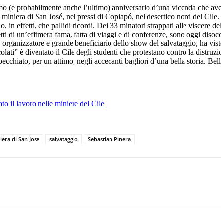
imo (e probabilmente anche l’ultimo) anniversario d’una vicenda che avev
lla miniera di San José, nel pressi di Copiapó, nel desertico nord del Cil
n effetti, che pallidi ricordi. Dei 33 minatori strappati alle viscere della
fetti di un’effimera fama, fatta di viaggi e di conferenze, sono oggi diso
de organizzatore e grande beneficiario dello show del salvataggio, ha vist
olati” è diventato il Cile degli studenti che protestano contro la distruz
specchiato, per un attimo, negli accecanti bagliori d’una bella storia. Be
to il lavoro nelle miniere del Cile
iera di San Jose
salvataggio
Sebastian Pinera