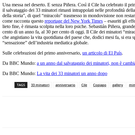
Una messa nel deserto. E senza Piñera. Così il Cile ha celebrato il pr
il salvataggio dei 33 minatori rimasti intrappolati nelle profondità de
della storia”, di quel “miracolo” trasmesso in mondovisione non restano, i
come racconta questo
reportage del New York Times
– esauriti gli ef
lieto fine, è rimasta scolpita nella loro psiche. Sebastián Piñera, gran
cento di un anno fa, al 30 per cento di oggi. Il Cile dei minatori “mirac
che angistiano la vita quotidiana del paese che, dodici mesi fa, si era 
“sensazione” dell’industria mediatica globale.
Sulle celebrazioni del primo anniversario,
un articolo di El País
.
Da BBC Mundo:
a un anno dal salvataggio dei minatori, non è cambia
Da BBC Mundo:
La vita dei 33 minatori un anno dopo
TAGS
33 minatori
anniversario
Cile
Copiapo
gallery
min
Facebook
X
Pinterest
WhatsApp