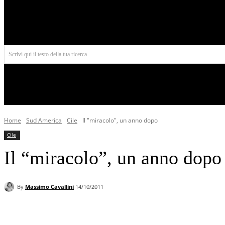
Aires
Scrivi qui il testo della tua ricerca
INIZIO
NORD AMERICA
AMERICA CENTRALE
Home
Sud America
Cile
Il "miracolo", un anno dopo
Cile
Il “miracolo”, un anno dopo
By
Massimo Cavallini
14/10/2011
Facebook
X
Pinterest
WhatsApp