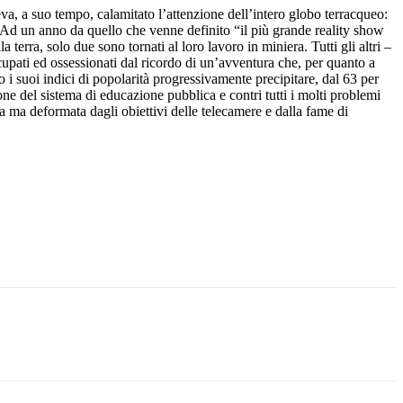
a, a suo tempo, calamitato l’attenzione dell’intero globo terracqueo:
e. Ad un anno da quello che venne definito “il più grande reality show
 terra, solo due sono tornati al loro lavoro in miniera. Tutti gli altri –
ccupati ed ossessionati dal ricordo di un’avventura che, per quanto a
o i suoi indici di popolarità progressivamente precipitare, dal 63 per
ione del sistema di educazione pubblica e contri tutti i molti problemi
lla ma deformata dagli obiettivi delle telecamere e dalla fame di