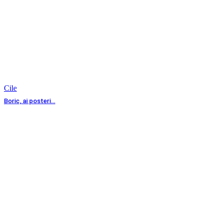
Cile
Boric, ai posteri…