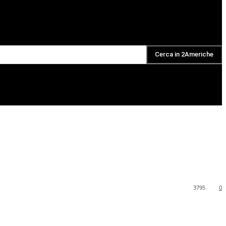
Cerca in 2Americhe
DAILY PODCAST
3795
0