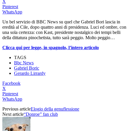
X
Pinterest
WhatsApp
Un bel servizio di BBC News su quel che Gabriel Bori lascia in
eredità al Cile, dopo quattro anni di presidenza. Luci ed ombre, con
una sola certezza: con Kast, presidente nostalgico dei tempi belli
della dittatura pinochetista, tutto sarà peggio. Molto peggio…
Clicca qui per legge, in spagnolo, l’intero articolo
TAGS
Bbc News
Gabriel Boric
Gerardo Lirrardy
Facebook
X
Pinterest
WhatsApp
Previous article
Elogio della genuflessione
Next article
“Donroe” fan club