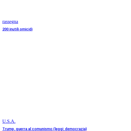
rassegna
200 inutili omicidi
U.S.A.
Trump, guerra al comunismo (leggi: democrazia)