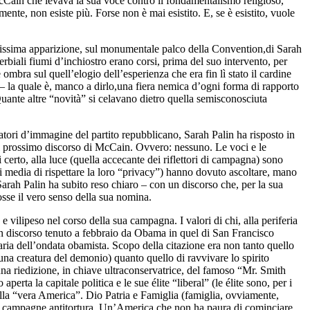
 McCain che levava la sua voce contro il fondamentalismo religioso,
mente, non esiste più. Forse non è mai esistito. E, se è esistito, vuole
ttesissima apparizione, sul monumentale palco della Convention,di Sarah
biali fiumi d’inchiostro erano corsi, prima del suo intervento, per
mbra sul quell’elogio dell’esperienza che era fin lì stato il cardine
 – la quale è, manco a dirlo,una fiera nemica d’ogni forma di rapporto
Quante altre “novità” si celavano dietro quella semisconosciuta
iatori d’immagine del partito repubblicano, Sarah Palin ha risposto in
del prossimo discorso di McCain. Ovvero: nessuno. Le voci e le
 certo, alla luce (quella accecante dei riflettori di campagna) sono
i media di rispettare la loro “privacy”) hanno dovuto ascoltare, mano
 Sarah Palin ha subito reso chiaro – con un discorso che, per la sua
fosse il vero senso della sua nomina.
 vilipeso nel corso della sua campagna. I valori di chi, alla periferia
a un discorso tenuto a febbraio da Obama in quel di San Francisco
aria dell’ondata obamista. Scopo della citazione era non tanto quello
, una creatura del demonio) quanto quello di ravvivare lo spirito
una riedizione, in chiave ultraconservatrice, del famoso “Mr. Smith
ta la capitale politica e le sue élite “liberal” (le élite sono, per i
della “vera America”. Dio Patria e Famiglia (famiglia, ovviamente,
lle campagne antitortura. Un’America che non ha paura di cominciare