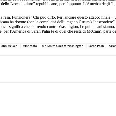
a dello “zoccolo duro” repubblicano, per l’appunto. L’America degli “a
sua resa. Funzionerà? Chi può dirlo. Per lanciare questo attacco finale –
cana ha dovuto (con la complicità dell’uragano Gustav) “nascondere” il p
es – significa che, correndo contro Washington, i repubblicani stanno, i
per l’America di Sarah Palin (e di quel che resta di McCain), parte della
John McCain
Minnesota
Mr. Smith Goes to Washington
Sarah Palin
sara