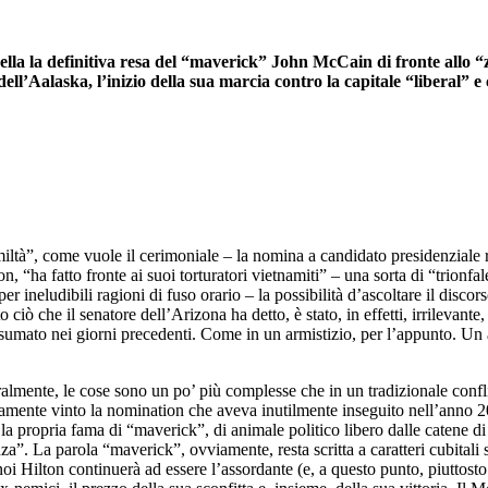
ella la definitiva resa del “maverick” John McCain di fronte allo
ell’Aalaska, l’inizio della sua marcia contro la capitale “liberal” 
ltà”, come vuole il cerimoniale – la nomina a candidato presidenziale 
on, “ha fatto fronte ai suoi torturatori vietnamiti” – una sorta di “trionf
r ineludibili ragioni di fuso orario – la possibilità d’ascoltare il disc
o ciò che il senatore dell’Arizona ha detto, è stato, in effetti, irrilevan
mato nei giorni precedenti. Come in un armistizio, per l’appunto. Un armi
mente, le cose sono un po’ più complesse che in un tradizionale conflitt
rtamente vinto la nomination che aveva inutilmente inseguito nell’anno 2
la propria fama di “maverick”, di animale politico libero dalle catene di q
nza”. La parola “maverick”, ovviamente, resta scritta a caratteri cubital
anoi Hilton continuerà ad essere l’assordante (e, a questo punto, piuttos