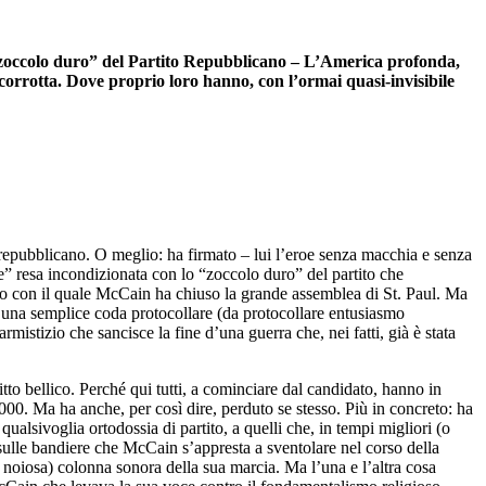
 “zoccolo duro” del Partito Repubblicano – L’America profonda,
e corrotta. Dove proprio loro hanno, con l’ormai quasi-invisibile
repubblicano. O meglio: ha firmato – lui l’eroe senza macchia e senza
ale” resa incondizionata con lo “zoccolo duro” del partito che
orso con il quale McCain ha chiuso la grande assemblea di St. Paul. Ma
te, una semplice coda protocollare (da protocollare entusiasmo
stizio che sancisce la fine d’una guerra che, nei fatti, già è stata
o bellico. Perché qui tutti, a cominciare dal candidato, hanno in
000. Ma ha anche, per così dire, perduto se stesso. Più in concreto: ha
ualsivoglia ortodossia di partito, a quelli che, in tempi migliori (o
i sulle bandiere che McCain s’appresta a sventolare nel corso della
to noiosa) colonna sonora della sua marcia. Ma l’una e l’altra cosa