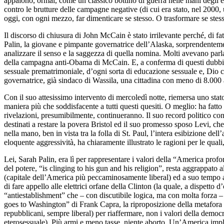
appaiono, ormai, come un classico bottino di guerra nelle mani degli ex
contro le brutture delle campagne negative (di cui era stato, nel 2000, u
oggi, con ogni mezzo, far dimenticare se stesso. O trasformare se stess
Il discorso di chiusura di John McCain è stato irrilevante perché, di 
Palin, la giovane e pimpante governatrice dell’Alaska, sorprendentemen
analizzare il senso e la saggezza di quella nomina. Molti avevano parla
della campagna anti-Obama di McCain. E, a conferma di questi dubbi, er
sessuale prematrimoniale, d’ogni sorta di educazione sessuale e, Dio c
governatrice, già sindaco di Wassila, una cittadina con meno di 8.000 a
Con il suo attesissimo intervento di mercoledì notte, riemersa uno stat
maniera più che soddisfacente a tutti questi quesiti. O meglio: ha fat
rivelazioni, presumibilmente, continueranno. Il suo record politico cont
destinati a restare la povera Bristol ed il suo promesso sposo Levi, c
nella mano, ben in vista tra la folla di St. Paul, l’intera esibizione d
eloquente aggressività, ha chiaramente illustrato le ragioni per le qual
Lei, Sarah Palin, era lì per rappresentare i valori della “America profo
del potere, “is clinging to his gun and his religion”, resta aggrappato
(capitale dell’America più peccaminosamente liberal) ed a suo tempo amp
di fare appello alle elettrici orfane della Clinton (la quale, a dispett
“antiestablishment” che – con discutibile logica, ma con molta forza – 
goes to Washington” di Frank Capra, la riproposizione della metafora del
repubblicani, sempre liberal) per riaffermare, non i valori della democ
eterosessuale). Più armi e meno tasse, niente aborto. Un’America imp