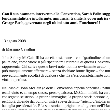
Con il suo osannato intervento alla Convention, Sarah Palin sugg
fondamentalista e intollerante, annuncia, tramite la governatrice d
George Bush, governato negli ultimi otto anni. Funzionerà?
13 agosto 2008
di Massimo Cavallini
John Sidney McCain III ha accettato stamane – con “gratitudine ed umi
paura che, come vuole il più ripetuto tra i ritornelli di questa Conventi
rappresenta. Chi scrive queste brevi note, non ha ovviamente avuto – pe
può tranquillamente affermare – senza rischiare brutte figure – che tutt
prevedibilmente accolta) di qualcosa che già s’era completamente consu
vinta, o perduta.
Nel caso di John McCain (e della Convention appena conclusa), natural
realtà vinto e, al tempo stesso, perso qualcosa. McCain, infatti, ha ce
consegnato se stesso, la propria immagine, la propria storia personale, 
peggiori, dipende dai punti di vista) aveva definito “agenti d’intollera
battaglia presidenziale. E la sua storia di prigioniero di guerra nell’H