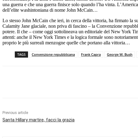
una guerra e che una guerra finisce solo quando l’ha vinta. L’Americ
dell’elite washintoniana di nome John McCain…
Lo stesso John McCain che ieri, in cerca della vittoria, ha firmato la 
Calamity Jane glaciale, non priva di fascino – la Convenzione repubbli
potere. Il che – come oggi sottolineava un editoriale del New York Tim
attenti: anche il New York Times e la logica formale sono notoriamente, 
proprio le più surreali menzogne quelle che portano alla vittoria…
TAGS
Convenzione repubblicana
Frank Capra
George W. Bush
Facebook
X
Pinterest
WhatsApp
Previous article
Santa Hillary martire, facci la grazia