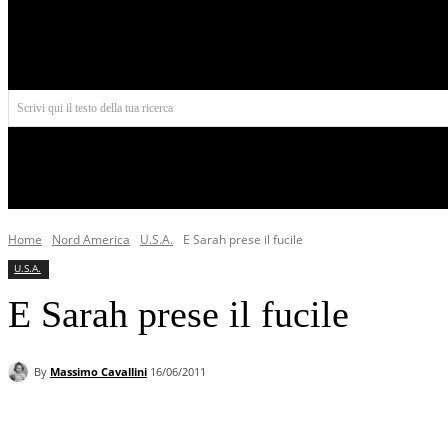
Aires
Scrivi qui il testo della tua ricerca
INIZIO
NORD AMERICA
AMERICA CENTRALE
Home
Nord America
U.S.A.
E Sarah prese il fucile
U.S.A.
E Sarah prese il fucile
By
Massimo Cavallini
16/06/2011
Facebook
X
Pinterest
WhatsApp