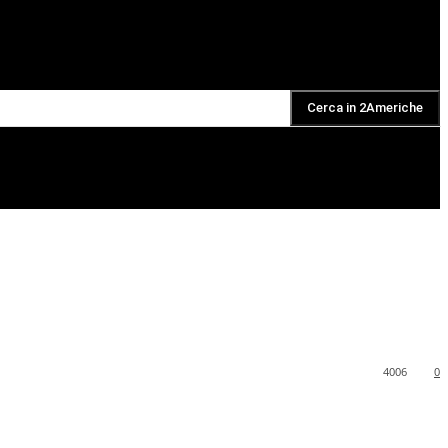
Cerca in 2Americhe
DAILY PODCAST
4006
0