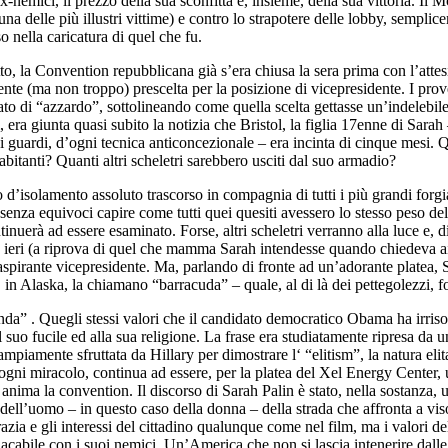
-nemici, il prezzo della sua sconfitta e, insieme, della sua vittoria. Il
na delle più illustri vittime) e contro lo strapotere delle lobby, semplice
o nella caricatura di quel che fu.
fatto, la Convention repubblicana già s’era chiusa la sera prima con l’a
te (ma non troppo) prescelta per la posizione di vicepresidente. I prover
to di “azzardo”, sottolineando come quella scelta gettasse un’indelebile o
a giunta quasi subito la notizia che Bristol, la figlia 17enne di Sarah
i guardi, d’ogni tecnica anticoncezionale – era incinta di cinque mesi. 
bitanti? Quanti altri scheletri sarebbero usciti dal suo armadio?
o d’isolamento assoluto trascorso in compagnia di tutti i più grandi forg
to senza equivoci capire come tutti quei quesiti avessero lo stesso peso 
inuerà ad essere esaminato. Forse, altri scheletri verranno alla luce e, di
he ieri (a riprova di quel che mamma Sarah intendesse quando chiedeva a
ell’aspirante vicepresidente. Ma, parlando di fronte ad un’adorante platea,
i, in Alaska, la chiamano “barracuda” – quale, al di là dei pettegolezzi, 
nda” . Quegli stessi valori che il candidato democratico Obama ha irriso e
 al suo fucile ed alla sua religione. La frase era studiatamente ripresa d
iamente sfruttata da Hillary per dimostrare l‘ “elitism”, la natura elit
o d’ogni miracolo, continua ad essere, per la platea del Xel Energy Center
anima la convention. Il discorso di Sarah Palin è stato, nella sostanza, 
l’uomo – in questo caso della donna – della strada che affronta a viso aper
razia e gli interessi del cittadino qualunque come nel film, ma i valori 
lacabile con i suoi nemici. Un’America che non si lascia intenerire da