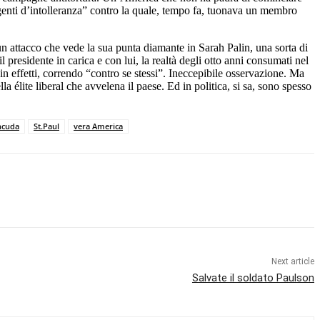
genti d’intolleranza” contro la quale, tempo fa, tuonava un membro
 un attacco che vede la sua punta diamante in Sarah Palin, una sorta di
residente in carica e con lui, la realtà degli otto anni consumati nel
n effetti, correndo “contro se stessi”. Ineccepibile osservazione. Ma
 élite liberal che avvelena il paese. Ed in politica, si sa, sono spesso
hcuda
St.Paul
vera America
Next article
Salvate il soldato Paulson