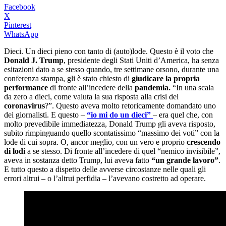
Facebook
X
Pinterest
WhatsApp
Dieci. Un dieci pieno con tanto di (auto)lode. Questo è il voto che
Donald J. Trump
, presidente degli Stati Uniti d’America, ha senza
esitazioni dato a se stesso quando, tre settimane orsono, durante una
conferenza stampa, gli è stato chiesto di
giudicare la propria
performance
di fronte all’incedere della
pandemia.
“In una scala
da zero a dieci, come valuta la sua risposta alla crisi del
coronavirus
?”. Questo aveva molto retoricamente domandato uno
dei giornalisti. E questo –
“io mi do un dieci”
– era quel che, con
molto prevedibile immediatezza, Donald Trump gli aveva risposto,
subito rimpinguando quello scontatissimo “massimo dei voti” con la
lode di cui sopra. O, ancor meglio, con un vero e proprio
crescendo
di lodi
a se stesso. Di fronte all’incedere di quel “nemico invisibile”,
aveva in sostanza detto Trump, lui aveva fatto
“un grande lavoro”
.
E tutto questo a dispetto delle avverse circostanze nelle quali gli
errori altrui – o l’altrui perfidia – l’avevano costretto ad operare.