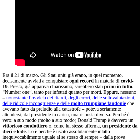
Era il 21 di marzo. Gli Stati uniti già erano, in quel momento,
decisamente avviati a conquistare
ogni record
in materia di
covid-
19
. Presto, già appariva chiarissimo, sarebbero stati
primi in tutto
.
“Number one”, tanto per infettati quanto per morti. Eppure, nessuno
–
nonostante l’ovvietà dei ritardi, degli errori, delle sottovalutazioni,
delle ridicole incongruenze e delle
molto trumpiane fandonie
che
avevano fatto da preludio alla catastrofe – poteva seriamente
attendersi, dal presidente in carica, una risposta diversa. Perché è
vero: a suo modo (molto a suo modo) Donald Trump è davvero un
vittorioso condottiero
o, come lui stesso afferma,
un presidente da
dieci e lode
. Lo è perché è uscito assolutamente intatto –
inequivocabilmente uguale al se stesso di sempre – dalla prova