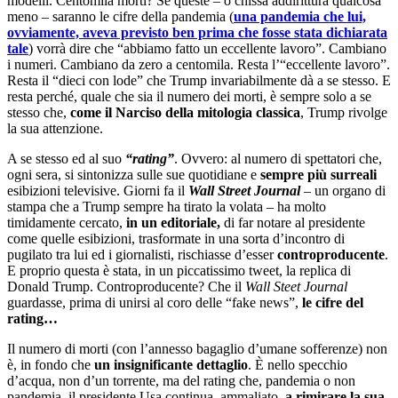
modelli. Centomila morti? Se queste – o chissà addirittura qualcosa
meno – saranno le cifre della pandemia (
una pandemia che lui,
ovviamente, aveva previsto ben prima che fosse stata dichiarata
tale
) vorrà dire che “abbiamo fatto un eccellente lavoro”. Cambiano
i numeri. Cambiano da zero a centomila. Resta l’“eccellente lavoro”.
Resta il “dieci con lode” che Trump invariabilmente dà a se stesso. E
resta perché, quale che sia il numero dei morti, è sempre solo a se
stesso che,
come il Narciso della mitologia classica
, Trump rivolge
la sua attenzione.
A se stesso ed al suo
“rating”
. Ovvero: al numero di spettatori che,
ogni sera, si sintonizza sulle sue quotidiane e
sempre più surreali
esibizioni televisive. Giorni fa il
Wall Street Journal
– un organo di
stampa che a Trump sempre ha tirato la volata – ha molto
timidamente cercato,
in un editoriale,
di far notare al presidente
come quelle esibizioni, trasformate in una sorta d’incontro di
pugilato tra lui ed i giornalisti, rischiasse d’esser
controproducente
.
E proprio questa è stata, in un piccatissimo tweet, la replica di
Donald Trump. Controproducente? Che il
Wall Steet Journal
guardasse, prima di unirsi al coro delle “fake news”,
le cifre del
rating…
Il numero di morti (con l’annesso bagaglio d’umane sofferenze) non
è, in fondo che
un insignificante dettaglio
. È nello specchio
d’acqua, non d’un torrente, ma del rating che, pandemia o non
pandemia, il presidente Usa continua, ammaliato,
a rimirare la sua