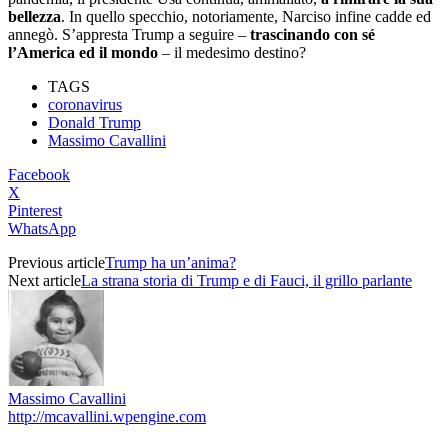
bellezza
. In quello specchio, notoriamente, Narciso infine cadde ed
annegò. S’appresta Trump a seguire –
trascinando con sé
l’America ed il mondo
– il medesimo destino?
TAGS
coronavirus
Donald Trump
Massimo Cavallini
Facebook
X
Pinterest
WhatsApp
Previous article
Trump ha un’anima?
Next article
La strana storia di Trump e di Fauci, il grillo parlante
Massimo Cavallini
http://mcavallini.wpengine.com