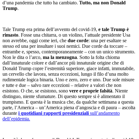
d’una pandemia che tutto ha cambiato.
Tutto, ma non Donald
Trump
.
Tale Trump era prima dell’avvento del covid-19,
e tale Trump è
rimasto
. Fosse una chitarra, o un violino, l’attuale presidente Usa
non avrebbe, oggi come ieri, che
due corde
: una per esaltare se
stesso ed una per insultare i suoi nemici. Due corde da toccare –
entrambe e, spesso, contemporaneamente – con un unico strumento.
Non le dita o l’arco,
ma la menzogna
. Sotto la folta chioma
dall’innaturale colore e dall’ancor più innaturale origine che di
Donald Trump copre l’estremità superiore, giace infatti, immutabile,
un cervello che lavora, senza eccezioni, lungo il filo d’una molto
rudimentale logica binaria. Uno e zero, zero e uno. Due sole misure
e tutte e due – salvo rare eccezioni – relative a valori che non
esistono. O che, se esistono, sono
vere e proprie falsità
. Niente
distinguo, niente sfumature. Di questo sempre si è alimentato il
trumpismo. E questa è la musica che, da qualche settimana a questa
parte, l’America – un’America piena d’angoscia e di paura – ascolta
durante
i quotidiani rapporti presidenziali
sull’andamento
dell’epidemia.