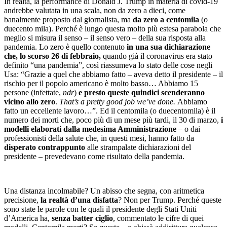
In realtà, la performance di Donald J. Trump in materia di covid-19
andrebbe valutata in una scala, non da zero a dieci, come
banalmente proposto dal giornalista, ma
da zero a centomila
(o
duecento mila). Perché è lungo questa molto più estesa parabola che
meglio si misura il senso – il senso vero – della sua risposta alla
pandemia. Lo zero è quello contenuto
in una sua dichiarazione
che, lo scorso 26 di febbraio,
quando già il coronavirus era stato
definito “una pandemia”, così riassumeva lo stato delle cose negli
Usa: “Grazie a quel che abbiamo fatto – aveva detto il presidente – il
rischio per il popolo americano è molto basso… Abbiamo 15
persone (infettate,
ndr
)
e presto queste quindici scenderanno
vicino allo zero
.
That’s a pretty good job we’ve done.
Abbiamo
fatto un eccellente lavoro…”. Ed il centomila (o duecentomila) è il
numero dei morti che, poco più di un mese più tardi, il 30 di marzo,
i
modelli elaborati dalla medesima Amministrazione
– o dai
professionisti della salute che, in questi mesi, hanno fatto da
disperato contrappunto
alle strampalate dichiarazioni del
presidente – prevedevano come risultato della pandemia.
Una distanza incolmabile? Un abisso che segna, con aritmetica
precisione,
la realtà d’una disfatta
? Non per Trump. Perché queste
sono state le parole con le quali il presidente degli Stati Uniti
d’America ha,
senza batter ciglio
, commentato le cifre di quei