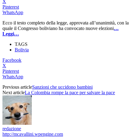
X
Pinterest
WhatsApp
Ecco il testo completo della legge, approvata all’unanimità, con la
quale il Congresso boliviano ha convocato nuove elezioni
…
Leggi…
TAGS
Bolivia
Facebook
X
Pinterest
WhatsApp
Previous article
Sanzioni che uccidono bambini
Next article
La Colombia rompe la pace per salvare la pace
redazione
http://mcavallini.wpengine.com