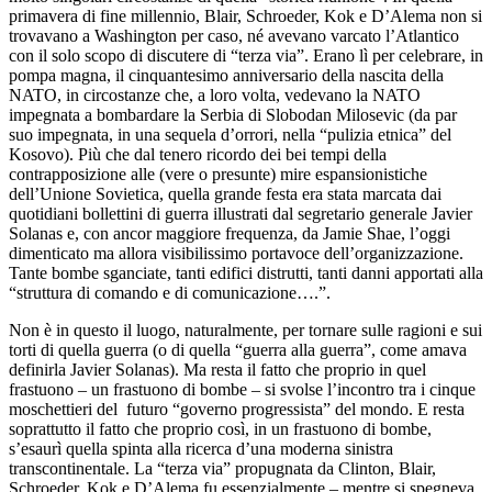
primavera di fine millennio, Blair, Schroeder, Kok e D’Alema non si
trovavano a Washington per caso, né avevano varcato l’Atlantico
con il solo scopo di discutere di “terza via”. Erano lì per celebrare, in
pompa magna, il cinquantesimo anniversario della nascita della
NATO, in circostanze che, a loro volta, vedevano la NATO
impegnata a bombardare la Serbia di Slobodan Milosevic (da par
suo impegnata, in una sequela d’orrori, nella “pulizia etnica” del
Kosovo). Più che dal tenero ricordo dei bei tempi della
contrapposizione alle (vere o presunte) mire espansionistiche
dell’Unione Sovietica, quella grande festa era stata marcata dai
quotidiani bollettini di guerra illustrati dal segretario generale Javier
Solanas e, con ancor maggiore frequenza, da Jamie Shae, l’oggi
dimenticato ma allora visibilissimo portavoce dell’organizzazione.
Tante bombe sganciate, tanti edifici distrutti, tanti danni apportati alla
“struttura di comando e di comunicazione….”.
Non è in questo il luogo, naturalmente, per tornare sulle ragioni e sui
torti di quella guerra (o di quella “guerra alla guerra”, come amava
definirla Javier Solanas). Ma resta il fatto che proprio in quel
frastuono – un frastuono di bombe – si svolse l’incontro tra i cinque
moschettieri del futuro “governo progressista” del mondo. E resta
soprattutto il fatto che proprio così, in un frastuono di bombe,
s’esaurì quella spinta alla ricerca d’una moderna sinistra
transcontinentale. La “terza via” propugnata da Clinton, Blair,
Schroeder, Kok e D’Alema fu essenzialmente – mentre si spegneva