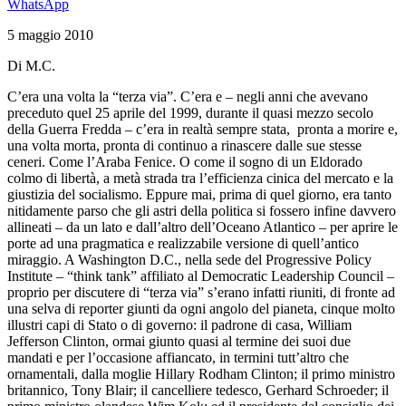
WhatsApp
5 maggio 2010
Di M.C.
C’era una volta la “terza via”. C’era e – negli anni che avevano
preceduto quel 25 aprile del 1999, durante il quasi mezzo secolo
della Guerra Fredda – c’era in realtà sempre stata, pronta a morire e,
una volta morta, pronta di continuo a rinascere dalle sue stesse
ceneri. Come l’Araba Fenice. O come il sogno di un Eldorado
colmo di libertà, a metà strada tra l’efficienza cinica del mercato e la
giustizia del socialismo. Eppure mai, prima di quel giorno, era tanto
nitidamente parso che gli astri della politica si fossero infine davvero
allineati – da un lato e dall’altro dell’Oceano Atlantico – per aprire le
porte ad una pragmatica e realizzabile versione di quell’antico
miraggio. A Washington D.C., nella sede del Progressive Policy
Institute – “think tank” affiliato al Democratic Leadership Council –
proprio per discutere di “terza via” s’erano infatti riuniti, di fronte ad
una selva di reporter giunti da ogni angolo del pianeta, cinque molto
illustri capi di Stato o di governo: il padrone di casa, William
Jefferson Clinton, ormai giunto quasi al termine dei suoi due
mandati e per l’occasione affiancato, in termini tutt’altro che
ornamentali, dalla moglie Hillary Rodham Clinton; il primo ministro
britannico, Tony Blair; il cancelliere tedesco, Gerhard Schroeder; il