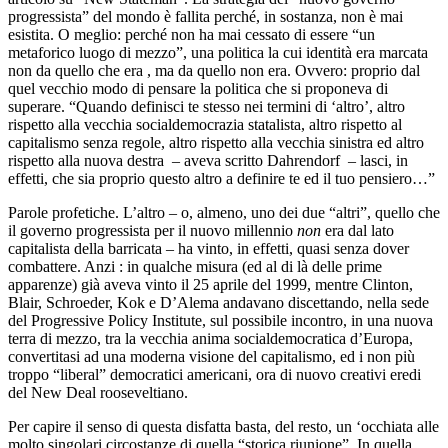
progressista” del mondo è fallita perché, in sostanza, non è mai
esistita. O meglio: perché non ha mai cessato di essere “un
metaforico luogo di mezzo”, una politica la cui identità era marcata
non da quello che era , ma da quello non era. Ovvero: proprio dal
quel vecchio modo di pensare la politica che si proponeva di
superare. “Quando definisci te stesso nei termini di ‘altro’, altro
rispetto alla vecchia socialdemocrazia statalista, altro rispetto al
capitalismo senza regole, altro rispetto alla vecchia sinistra ed altro
rispetto alla nuova destra – aveva scritto Dahrendorf – lasci, in
effetti, che sia proprio questo altro a definire te ed il tuo pensiero…”
Parole profetiche. L’altro – o, almeno, uno dei due “altri”, quello che
il governo progressista per il nuovo millennio
non
era dal lato
capitalista della barricata – ha vinto, in effetti, quasi senza dover
combattere. Anzi : in qualche misura (ed al di là delle prime
apparenze) già aveva vinto il 25 aprile del 1999, mentre Clinton,
Blair, Schroeder, Kok e D’Alema andavano discettando, nella sede
del Progressive Policy Institute, sul possibile incontro, in una nuova
terra di mezzo, tra la vecchia anima socialdemocratica d’Europa,
convertitasi ad una moderna visione del capitalismo, ed i non più
troppo “liberal” democratici americani, ora di nuovo creativi eredi
del New Deal rooseveltiano.
Per capire il senso di questa disfatta basta, del resto, un ‘occhiata alle
molto singolari circostanze di quella “storica riunione”. In quella