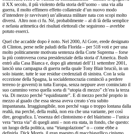
il XX secolo, il più violento della storia dell’uomo – una via alla
guerra, il molto effimero effetto collaterale d’un nuovo modo
d’intendere (e ravvivare) un’alleanza militare nata con scopi molto
diversi. Altro non ci fu. Né, probabilmente – al di là della semplice
e nefasta aritmetica dei risultati elettorali che seguirono – avrebbe
potuto esserci.
Quel che accadde dopo è noto. Nel 2000, Al Gore, erede designato
di Clinton, perse nelle paludi della Florida – per 518 voti e per una
molto politicamente motivata sentenza della Corte Suprema – forse
la più controversa corsa presidenziale della storia d’America. Bush
entrò alla Casa Bianca e, dopo gli attentati dell’11 settembre 2001,
lanciò una campagna di guerra nella quale Tony Blair bruciò, in un
solo istante, tutte le sue residue credenziali di sinistra. Con la sola
eccezione della Spagna, la socialdemocrazia cominciò a perdere
terreno (e governi) in tutta Europa, senza neppure aver cominciato il
suo cammino verso quella sorta di “utopia di mezzo” ch’era la terza
via. Di mezzo perché “equidistante”. E di mezzo perché proprio in
mezzo al guado che essa stessa aveva creato s’era subito
impantanata. Irraggiungibile, non perché vaga o troppo lontana dalla
realtà, ma perché, della realtà, non era che una variante, per così
dire, geografica. L’essenza del clintonismo e del blairismo – l’unica
vera “terza via” di quegli anni – non era stata, in fondo, che questo:
un luogo della politica, una “triangolazione” o – come ebbe a
definirla, Dick Morris, il gran maestro di macchiavellico cinismo