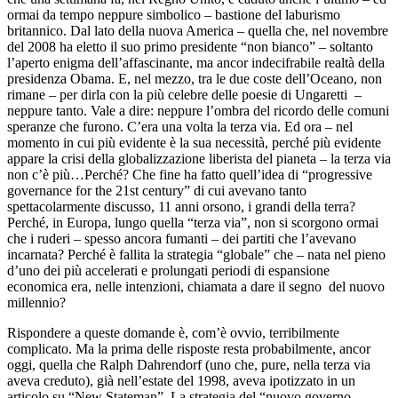
ormai da tempo neppure simbolico – bastione del laburismo
britannico. Dal lato della nuova America – quella che, nel novembre
del 2008 ha eletto il suo primo presidente “non bianco” – soltanto
l’aperto enigma dell’affascinante, ma ancor indecifrabile realtà della
presidenza Obama. E, nel mezzo, tra le due coste dell’Oceano, non
rimane – per dirla con la più celebre delle poesie di Ungaretti –
neppure tanto. Vale a dire: neppure l’ombra del ricordo delle comuni
speranze che furono. C’era una volta la terza via. Ed ora – nel
momento in cui più evidente è la sua necessità, perché più evidente
appare la crisi della globalizzazione liberista del pianeta – la terza via
non c’è più…Perché? Che fine ha fatto quell’idea di “progressive
governance for the 21st century” di cui avevano tanto
spettacolarmente discusso, 11 anni orsono, i grandi della terra?
Perché, in Europa, lungo quella “terza via”, non si scorgono ormai
che i ruderi – spesso ancora fumanti – dei partiti che l’avevano
incarnata? Perché è fallita la strategia “globale” che – nata nel pieno
d’uno dei più accelerati e prolungati periodi di espansione
economica era, nelle intenzioni, chiamata a dare il segno del nuovo
millennio?
Rispondere a queste domande è, com’è ovvio, terribilmente
complicato. Ma la prima delle risposte resta probabilmente, ancor
oggi, quella che Ralph Dahrendorf (uno che, pure, nella terza via
aveva creduto), già nell’estate del 1998, aveva ipotizzato in un
articolo su “New Stateman”. La strategia del “nuovo governo