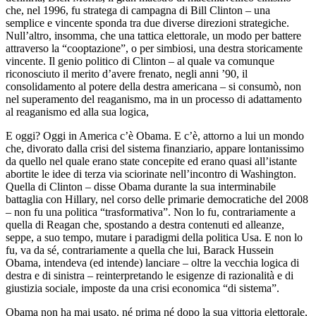
che, nel 1996, fu stratega di campagna di Bill Clinton – una
semplice e vincente sponda tra due diverse direzioni strategiche.
Null’altro, insomma, che una tattica elettorale, un modo per battere
attraverso la “cooptazione”, o per simbiosi, una destra storicamente
vincente. Il genio politico di Clinton – al quale va comunque
riconosciuto il merito d’avere frenato, negli anni ’90, il
consolidamento al potere della destra americana – si consumò, non
nel superamento del reaganismo, ma in un processo di adattamento
al reaganismo ed alla sua logica,
E oggi? Oggi in America c’è Obama. E c’è, attorno a lui un mondo
che, divorato dalla crisi del sistema finanziario, appare lontanissimo
da quello nel quale erano state concepite ed erano quasi all’istante
abortite le idee di terza via sciorinate nell’incontro di Washington.
Quella di Clinton – disse Obama durante la sua interminabile
battaglia con Hillary, nel corso delle primarie democratiche del 2008
– non fu una politica “trasformativa”. Non lo fu, contrariamente a
quella di Reagan che, spostando a destra contenuti ed alleanze,
seppe, a suo tempo, mutare i paradigmi della politica Usa. E non lo
fu, va da sé, contrariamente a quella che lui, Barack Hussein
Obama, intendeva (ed intende) lanciare – oltre la vecchia logica di
destra e di sinistra – reinterpretando le esigenze di razionalità e di
giustizia sociale, imposte da una crisi economica “di sistema”.
Obama non ha mai usato, né prima né dopo la sua vittoria elettorale,