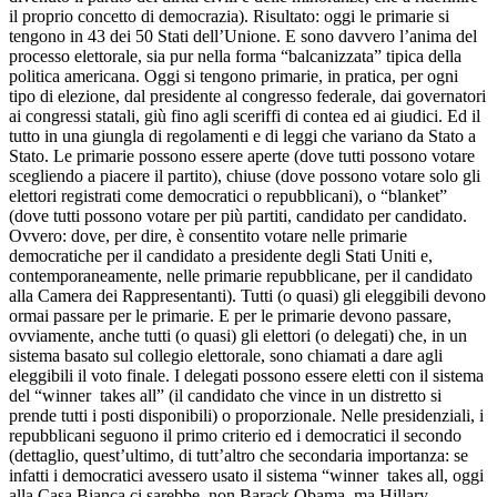
il proprio concetto di democrazia). Risultato: oggi le primarie si
tengono in 43 dei 50 Stati dell’Unione. E sono davvero l’anima del
processo elettorale, sia pur nella forma “balcanizzata” tipica della
politica americana. Oggi si tengono primarie, in pratica, per ogni
tipo di elezione, dal presidente al congresso federale, dai governatori
ai congressi statali, giù fino agli sceriffi di contea ed ai giudici. Ed il
tutto in una giungla di regolamenti e di leggi che variano da Stato a
Stato. Le primarie possono essere aperte (dove tutti possono votare
scegliendo a piacere il partito), chiuse (dove possono votare solo gli
elettori registrati come democratici o repubblicani), o “blanket”
(dove tutti possono votare per più partiti, candidato per candidato.
Ovvero: dove, per dire, è consentito votare nelle primarie
democratiche per il candidato a presidente degli Stati Uniti e,
contemporaneamente, nelle primarie repubblicane, per il candidato
alla Camera dei Rappresentanti). Tutti (o quasi) gli eleggibili devono
ormai passare per le primarie. E per le primarie devono passare,
ovviamente, anche tutti (o quasi) gli elettori (o delegati) che, in un
sistema basato sul collegio elettorale, sono chiamati a dare agli
eleggibili il voto finale. I delegati possono essere eletti con il sistema
del “winner takes all” (il candidato che vince in un distretto si
prende tutti i posti disponibili) o proporzionale. Nelle presidenziali, i
repubblicani seguono il primo criterio ed i democratici il secondo
(dettaglio, quest’ultimo, di tutt’altro che secondaria importanza: se
infatti i democratici avessero usato il sistema “winner takes all, oggi
alla Casa Bianca ci sarebbe, non Barack Obama, ma Hillary