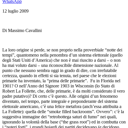
WhatsApp
12 luglio 2009
Di Massimo Cavallini
La loro origine si perde, se non proprio nella proverbiale “notte dei
tempi”, quantomeno nella penombra d’un sistema elettorale (quello
degli Stati Uniti d’America) che non è mai riuscito a darsi – o non
ha mai voluto darsi – una riconoscibile dimensione nazionale. Al
punto che nessuno sembra oggi in grado di dire, con irrefutabile
certezza, quando in effetti si sia tenuta, nel paese che le elezioni
primarie ha inventato, la “prima delle primarie”. Fu in Florida nel
1901? O nell’Anno del Signore 1903 in Wisconsin (lo Stato di
Robert La Follette, che, delle primarie, è da molti considerato il vero
padre putativo)? Di certo c’è questo. Alle origini d’un fenomeno
diventato, nel tempo, parte integrale e preponderante del sistema
elettorale americano, c’è una felice metafora (anch’essa attribuita a
La Follette): quella delle “smoke filled backrooms”. Ovvero”: c’è la
suggestiva immagine dei “retrobottega saturi di fumo” nei quali,
ignorando la volontà della base (“the grass root”) ed in combutta con
i “poteri forti”, i grandi boiardi dei partiti decidevano (e decidono