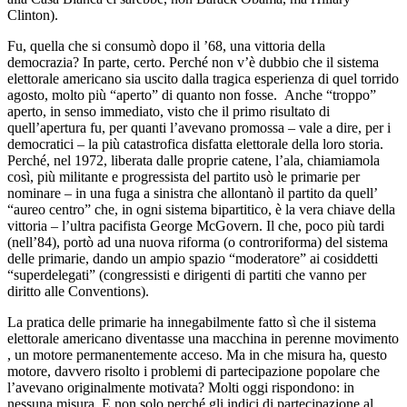
Clinton).
Fu, quella che si consumò dopo il ’68, una vittoria della
democrazia? In parte, certo. Perché non v’è dubbio che il sistema
elettorale americano sia uscito dalla tragica esperienza di quel torrido
agosto, molto più “aperto” di quanto non fosse. Anche “troppo”
aperto, in senso immediato, visto che il primo risultato di
quell’apertura fu, per quanti l’avevano promossa – vale a dire, per i
democratici – la più catastrofica disfatta elettorale della loro storia.
Perché, nel 1972, liberata dalle proprie catene, l’ala, chiamiamola
così, più militante e progressista del partito usò le primarie per
nominare – in una fuga a sinistra che allontanò il partito da quell’
“aureo centro” che, in ogni sistema bipartitico, è la vera chiave della
vittoria – l’ultra pacifista George McGovern. Il che, poco più tardi
(nell’84), portò ad una nuova riforma (o controriforma) del sistema
delle primarie, dando un ampio spazio “moderatore” ai cosiddetti
“superdelegati” (congressisti e dirigenti di partiti che vanno per
diritto alle Conventions).
La pratica delle primarie ha innegabilmente fatto sì che il sistema
elettorale americano diventasse una macchina in perenne movimento
, un motore permanentemente acceso. Ma in che misura ha, questo
motore, davvero risolto i problemi di partecipazione popolare che
l’avevano originalmente motivata? Molti oggi rispondono: in
nessuna misura. E non solo perché gli indici di partecipazione al