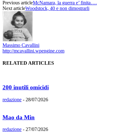
Previous article
McNamara, la guerra e’ finita….
Next article
Woodstock, 40 e non dimostrarli
Massimo Cavallini
http://mcavallini.wpengine.com
RELATED ARTICLES
200 inutili omicidi
redazione
-
28/07/2026
Mao da Min
redazione
-
27/07/2026