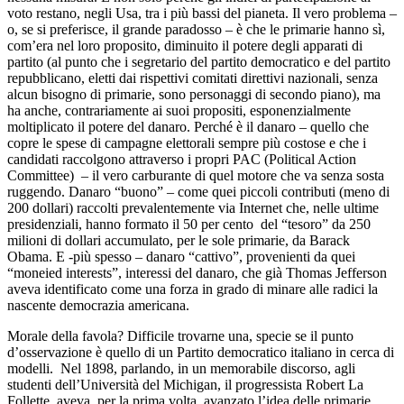
voto restano, negli Usa, tra i più bassi del pianeta. Il vero problema –
o, se si preferisce, il grande paradosso – è che le primarie hanno sì,
com’era nel loro proposito, diminuito il potere degli apparati di
partito (al punto che i segretario del partito democratico e del partito
repubblicano, eletti dai rispettivi comitati direttivi nazionali, senza
alcun bisogno di primarie, sono personaggi di secondo piano), ma
ha anche, contrariamente ai suoi propositi, esponenzialmente
moltiplicato il potere del danaro. Perché è il danaro – quello che
copre le spese di campagne elettorali sempre più costose e che i
candidati raccolgono attraverso i propri PAC (Political Action
Committee) – il vero carburante di quel motore che va senza sosta
ruggendo. Danaro “buono” – come quei piccoli contributi (meno di
200 dollari) raccolti prevalentemente via Internet che, nelle ultime
presidenziali, hanno formato il 50 per cento del “tesoro” da 250
milioni di dollari accumulato, per le sole primarie, da Barack
Obama. E -più spesso – danaro “cattivo”, provenienti da quei
“moneied interests”, interessi del danaro, che già Thomas Jefferson
aveva identificato come una forza in grado di minare alle radici la
nascente democrazia americana.
Morale della favola? Difficile trovarne una, specie se il punto
d’osservazione è quello di un Partito democratico italiano in cerca di
modelli. Nel 1898, parlando, in un memorabile discorso, agli
studenti dell’Università del Michigan, il progressista Robert La
Follette, aveva, per la prima volta, avanzato l’idea delle primarie