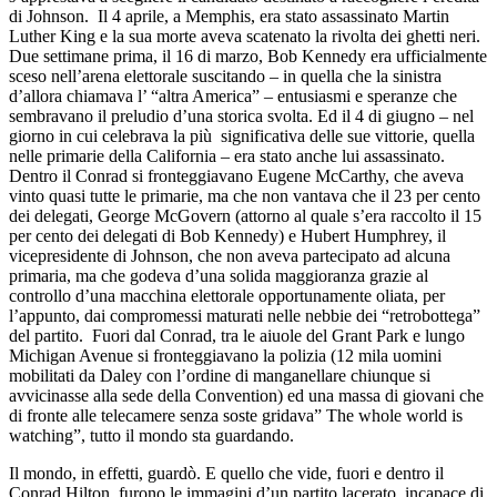
di Johnson. Il 4 aprile, a Memphis, era stato assassinato Martin
Luther King e la sua morte aveva scatenato la rivolta dei ghetti neri.
Due settimane prima, il 16 di marzo, Bob Kennedy era ufficialmente
sceso nell’arena elettorale suscitando – in quella che la sinistra
d’allora chiamava l’ “altra America” – entusiasmi e speranze che
sembravano il preludio d’una storica svolta. Ed il 4 di giugno – nel
giorno in cui celebrava la più significativa delle sue vittorie, quella
nelle primarie della California – era stato anche lui assassinato.
Dentro il Conrad si fronteggiavano Eugene McCarthy, che aveva
vinto quasi tutte le primarie, ma che non vantava che il 23 per cento
dei delegati, George McGovern (attorno al quale s’era raccolto il 15
per cento dei delegati di Bob Kennedy) e Hubert Humphrey, il
vicepresidente di Johnson, che non aveva partecipato ad alcuna
primaria, ma che godeva d’una solida maggioranza grazie al
controllo d’una macchina elettorale opportunamente oliata, per
l’appunto, dai compromessi maturati nelle nebbie dei “retrobottega”
del partito. Fuori dal Conrad, tra le aiuole del Grant Park e lungo
Michigan Avenue si fronteggiavano la polizia (12 mila uomini
mobilitati da Daley con l’ordine di manganellare chiunque si
avvicinasse alla sede della Convention) ed una massa di giovani che
di fronte alle telecamere senza soste gridava” The whole world is
watching”, tutto il mondo sta guardando.
Il mondo, in effetti, guardò. E quello che vide, fuori e dentro il
Conrad Hilton, furono le immagini d’un partito lacerato, incapace di