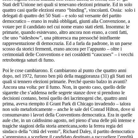
Stati dell’Unione nei quali si tenevano elezioni primarie. Ed in solo
quattro casi quelle elezioni erano “binding”, vincolanti. Ossia: solo i
delegati di quattro dei 50 Stati – e solo sul versante del partito
democratico – erano in realtà obbligati, giunti alla Convenzione, a
votare per il candidato nel cui nome erano stati eletti. Insomma: le
primarie, quando esistevano, altro ancora non erano, a conti fatti,
che uno “sideshow”, una pittoresca ma pressoché ininfluente
rappresentazione di democrazia. Ed a farla da padrone, in un paese
scosso da storici fermenti, erano ancora per l’appunto – oltre i
cerimoniali delle Conventions e nei cosiddetti “caucuses” – i vecchi
retrobottega saturi di fumo.
Poi le cose cambiarono. E cambiarono al punto che quattro anni
dopo, nel 1972, furono ben più della maggioranza (31) gli Stati nei
quali si tennero elezioni primarie. Perché questo balzo in avanti?
Ancora una volta: per il fumo. Non, in questo caso, quello delle
sigarette che s’addensa nelle segrete stanze dove si prendono le
decisioni contano, bensì quello dei lacrimogeni che, quattro anni
prima, aveva riempito il Grant Park di Chicago invadendo – talora
non solo metaforicamente – anche le sale del Conrad Hilton, dove si
consumavano i lavori della Conventions democratica. Era in quelle
aule che, in un caldissimo agosto, nel pieno d’una delle più intense e
tragiche stagioni della storia americana,sotto la ferrea regia del
sindaco della “città del vento”, Richard Daley, il partito democratico
s’apprestava a scegliere il candidato destinato a raccogliere l’eredità