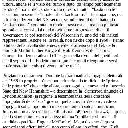
tuttora, anche se il vizio del fumo è stato, da tempo,pubblicamente
bandito) i nomi dei candidati. Fu questo, infatti – “basta con le
decisioni prese nelle “smoke filled backrooms” – lo slogan che, nei
primi due decenni del XX secolo, scandì i tempi della battaglia
“anti-apparato” condotta, in modo “trasversale”, ma con piuttosto
sporadici successi, dal quel movimento progressista di cui il
governatore (e poi senatore) del Wisconsin fu uno dei più insigni
rappresentanti. Anche se, in realtà, non fu che dopo il 1968 – l’anno
fatidico della rivolta studentesca e della offensiva del Têt, della
morte di Martin Luther King e di Bob Kennedy, della storica
Convention democratica di Chicago e della rivolta dei ghetti neri –
che il sogno di La Follette (un sogno che molti ritengono essersi
trasformato in incubo) divenne infine realtà.
Proviamo a riassumere. Durante la drammatica campagna elettorale
del 1968 fu proprio un’elezione primaria – la tradizionale “prima
delle primarie” che anche allora, come oggi, si teneva nel minuscolo
Stato del New Hampshire – a determinare la clamorosa rinuncia di
Lyndon Johnson (la ragione: a testimonianza della crescente
impopolarità della “sua” guerra, quella che, In Vietnam, vedeva
impegnati sul campo più di mezzo milione di soldati americani,
Johnson non aveva vinto che di misura – 49 per cento a 43, in quella
che la stampa non esitò a battezzare una “umiliante vittoria” – il
candidato pacifista Eugene McCarthy). Ma, a dispetto di questi
sconvolgenti effetti iniziali, non erano allora, in effetti, che 17 gli