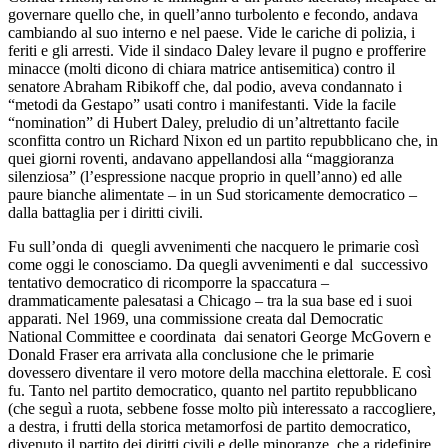
governare quello che, in quell’anno turbolento e fecondo, andava
cambiando al suo interno e nel paese. Vide le cariche di polizia, i
feriti e gli arresti. Vide il sindaco Daley levare il pugno e profferire
minacce (molti dicono di chiara matrice antisemitica) contro il
senatore Abraham Ribikoff che, dal podio, aveva condannato i
“metodi da Gestapo” usati contro i manifestanti. Vide la facile
“nomination” di Hubert Daley, preludio di un’altrettanto facile
sconfitta contro un Richard Nixon ed un partito repubblicano che, in
quei giorni roventi, andavano appellandosi alla “maggioranza
silenziosa” (l’espressione nacque proprio in quell’anno) ed alle
paure bianche alimentate – in un Sud storicamente democratico –
dalla battaglia per i diritti civili.
Fu sull’onda di quegli avvenimenti che nacquero le primarie così
come oggi le conosciamo. Da quegli avvenimenti e dal successivo
tentativo democratico di ricomporre la spaccatura –
drammaticamente palesatasi a Chicago – tra la sua base ed i suoi
apparati. Nel 1969, una commissione creata dal Democratic
National Committee e coordinata dai senatori George McGovern e
Donald Fraser era arrivata alla conclusione che le primarie
dovessero diventare il vero motore della macchina elettorale. E così
fu. Tanto nel partito democratico, quanto nel partito repubblicano
(che seguì a ruota, sebbene fosse molto più interessato a raccogliere,
a destra, i frutti della storica metamorfosi de partito democratico,
divenuto il partito dei diritti civili e delle minoranze, che a ridefinire