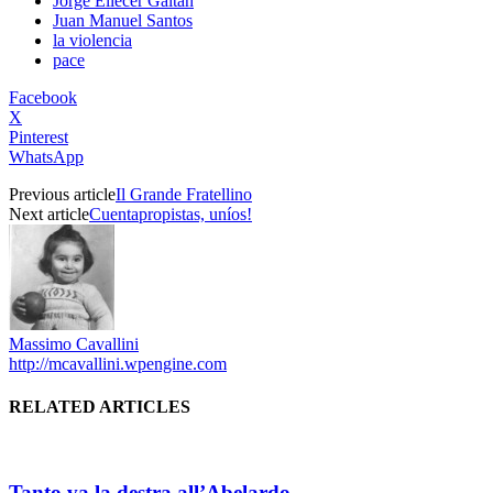
Jorge Eliecer Gaitan
Juan Manuel Santos
la violencia
pace
Facebook
X
Pinterest
WhatsApp
Previous article
Il Grande Fratellino
Next article
Cuentapropistas, uníos!
Massimo Cavallini
http://mcavallini.wpengine.com
RELATED ARTICLES
Tanto va la destra all’Abelardo…