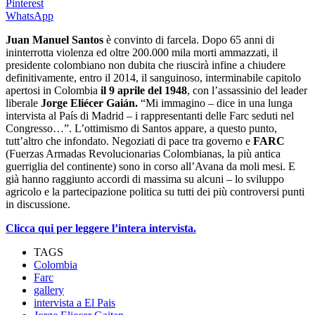
Pinterest
WhatsApp
Juan Manuel Santos
è convinto di farcela. Dopo 65 anni di
ininterrotta violenza ed oltre 200.000 mila morti ammazzati, il
presidente colombiano non dubita che riuscirà infine a chiudere
definitivamente, entro il 2014, il sanguinoso, interminabile capitolo
apertosi in Colombia
il 9 aprile del 1948
, con l’assassinio del leader
liberale
Jorge Eliécer Gaián.
“Mi immagino – dice in una lunga
intervista al País di Madrid – i rappresentanti delle Farc seduti nel
Congresso…”. L’ottimismo di Santos appare, a questo punto,
tutt’altro che infondato. Negoziati di pace tra governo e
FARC
(Fuerzas Armadas Revolucionarias Colombianas, la più antica
guerriglia del continente) sono in corso all’Avana da moli mesi. E
già hanno raggiunto accordi di massima su alcuni – lo sviluppo
agricolo e la partecipazione politica su tutti dei più controversi punti
in discussione.
Clicca qui per leggere l’intera intervista.
TAGS
Colombia
Farc
gallery
intervista a El Pais