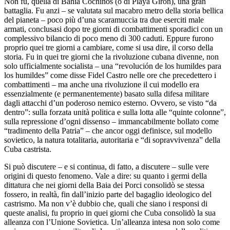
Non fu, quella di Bahia Cochinos (o di Playa Girón), una gran
battaglia. Fu anzi – se valutata sul macabro metro della storia bellica
del pianeta – poco più d’una scaramuccia tra due eserciti male
armati, conclusasi dopo tre giorni di combattimenti sporadici con un
complessivo bilancio di poco meno di 300 caduti. Eppure furono
proprio quei tre giorni a cambiare, come si usa dire, il corso della
storia. Fu in quei tre giorni che la rivoluzione cubana divenne, non
solo ufficialmente socialista – una “revolución de los humildes para
los humildes” come disse Fidel Castro nelle ore che precedettero i
combattimenti – ma anche una rivoluzione il cui modello era
essenzialmente (e permanentemente) basato sulla difesa militare
dagli attacchi d’un poderoso nemico esterno. Ovvero, se visto “da
dentro”: sulla forzata unità politica e sulla lotta alle “quinte colonne”,
sulla repressione d’ogni dissenso – immancabilmente bollato come
“tradimento della Patria” – che ancor oggi definisce, sul modello
sovietico, la natura totalitaria, autoritaria e “di sopravvivenza” della
Cuba castrista.
Si può discutere – e si continua, di fatto, a discutere – sulle vere
origini di questo fenomeno. Vale a dire: su quanto i germi della
dittatura che nei giorni della Baia dei Porci consolidò se stessa
fossero, in realtà, fin dall’inizio parte del bagaglio ideologico del
castrismo. Ma non v’è dubbio che, quali che siano i responsi di
queste analisi, fu proprio in quei giorni che Cuba consolidò la sua
alleanza con l’Unione Sovietica. Un’alleanza intesa non solo come