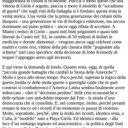
maggioranza di cubani si riconobbe. Piaccia o meno quello che alla
vittoria di Girón è seguito, piaccia o meno il modello di “socialismo
di guerra” che sugli esiti della battaglia si è fondato, questa resta la
verità storica. Una verità che la prima generazione dei cubani della
diaspora – una generazione in via di biologica estinzione, ma ancora
dominante sul piano politico – ancor oggi rifiuta di accettare. A
Miami i reduci di Girón – quasi tutti finiti prigionieri e quasi tutti
liberati da Castro nel ’62, in cambio di 50 milioni di dollari in
medicine e derrate alimentari – vengono ancor oggi celebrati come
martiri e come eroi, vittime della più classica delle “pugnalate alla
schiena” (nel caso specifico: della decisione di John Kennedy di
negare l’appoggio aereo agli invasori).
E qui viene la domanda di fondo. Quanto resta, oggi, di quella
“piccola grande battaglia che cambiò la Storia delle Americhe”?
Molto e poco allo stesso tempo. Poco perché, superata la logica della
guerra fredda (e delle molte guerre o guerriglie calde che in quel
contesto si combatterono) l’America Latina sembra finalmente avere
imboccato – oltre il “decennio perduto” delle crisi economiche e
delle nefaste cure anti-debito imposte dal Fmi – la strada d’una
democrazia che si consolida. E, nel contempo, molto, perché pesanti
restano le tracce ed i ricordi d’un trentennio (e passa) di violenze.
Molto, soprattutto, perché, oltre la realtà dei ricordi, identico resta, a
Cuba, il “modello” nato a Playa Girón. Ed identica rimane – alla
luce d’un embargo ingiusto ed anacronistico – la politica degli Stati