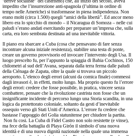
‘derive socialiste” del castrismo) che, all’inizio del secolo, aveva
impedito che l’insurrezione anti-spagnola (l’ultima in ordine di
tempo nelle Americhe) si trasformasse in piena indipendenza. Non
erano molti (circa 1.500) quegli “amici della libertà”. Ed ancor meno
libero era lo spicchio di mondo – il Nicaragua di Somoza – nelle cui
paludi s’erano andati esercitando per preparare un’impresa che, sulla
carta, era loro sembrata destinata ad una inevitabile vittoria.
Il piano era sbarcare a Cuba (cosa che pensavano di fare senza
incontrare alcuna iniziale resistenza), stabilire una testa di ponte,
creare un governo provvisorio ed invocare l’intervento degli Usa. Il
luogo prescelto fu, per l’appunto la spiaggia di Bahia Cochinos, 150
chilometri al sud dell’Avana, separata dalla terra ferma dalle paludi
della Ciénaga de Zapata, oltre la quale si trovava un piccolo
aeroporto. L’elenco degli errori (alcuni da comica finale) commessi
dagli invasori è, in effetti, molto lungo. Ma proprio questo fu l’errore
degli errori: credere che fosse possibile, in pratica, vincere senza
combattere, pensare che la rivoluzione castrista non fosse che un
insignificante incidente di percorso lungo una Storia scandita, in una
logica da protettorato coloniale, soltanto da gesti d’inevitabile
ossequio verso gli Stati Uniti d’America. L’errore fu credere che
bastasse l’appoggio del Golia statunitense per chiudere la partita.
Non fu cosi. La Cuba di Fidel Castro non solo resistette (e vinse),
ma fece della battaglia di Playa Girón il simbolo d’una nuova
identità e di una nuova dignità nazionale nella quale una immensa