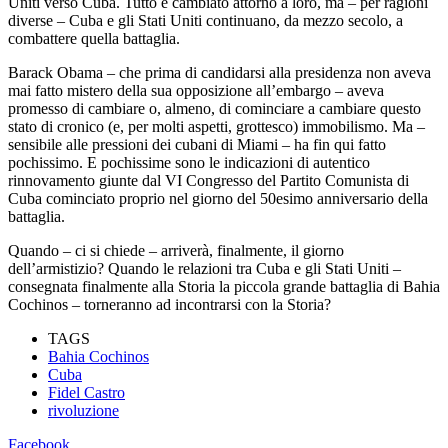
Uniti verso Cuba. Tutto è cambiato attorno a loro, ma – per ragioni
diverse – Cuba e gli Stati Uniti continuano, da mezzo secolo, a
combattere quella battaglia.
Barack Obama – che prima di candidarsi alla presidenza non aveva
mai fatto mistero della sua opposizione all’embargo – aveva
promesso di cambiare o, almeno, di cominciare a cambiare questo
stato di cronico (e, per molti aspetti, grottesco) immobilismo. Ma –
sensibile alle pressioni dei cubani di Miami – ha fin qui fatto
pochissimo. E pochissime sono le indicazioni di autentico
rinnovamento giunte dal VI Congresso del Partito Comunista di
Cuba cominciato proprio nel giorno del 50esimo anniversario della
battaglia.
Quando – ci si chiede – arriverà, finalmente, il giorno
dell’armistizio? Quando le relazioni tra Cuba e gli Stati Uniti –
consegnata finalmente alla Storia la piccola grande battaglia di Bahia
Cochinos – torneranno ad incontrarsi con la Storia?
TAGS
Bahia Cochinos
Cuba
Fidel Castro
rivoluzione
Facebook