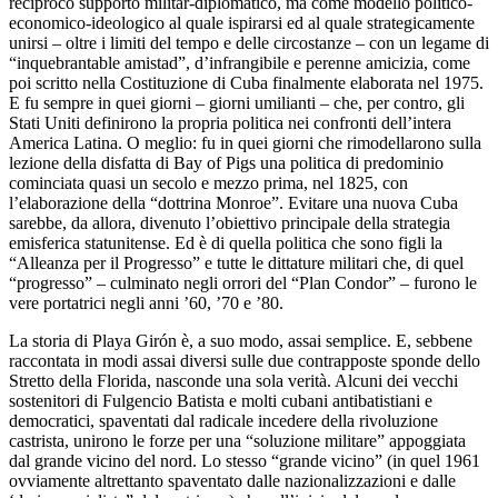
reciproco supporto militar-diplomatico, ma come modello politico-
economico-ideologico al quale ispirarsi ed al quale strategicamente
unirsi – oltre i limiti del tempo e delle circostanze – con un legame di
“inquebrantable amistad”, d’infrangibile e perenne amicizia, come
poi scritto nella Costituzione di Cuba finalmente elaborata nel 1975.
E fu sempre in quei giorni – giorni umilianti – che, per contro, gli
Stati Uniti definirono la propria politica nei confronti dell’intera
America Latina. O meglio: fu in quei giorni che rimodellarono sulla
lezione della disfatta di Bay of Pigs una politica di predominio
cominciata quasi un secolo e mezzo prima, nel 1825, con
l’elaborazione della “dottrina Monroe”. Evitare una nuova Cuba
sarebbe, da allora, divenuto l’obiettivo principale della strategia
emisferica statunitense. Ed è di quella politica che sono figli la
“Alleanza per il Progresso” e tutte le dittature militari che, di quel
“progresso” – culminato negli orrori del “Plan Condor” – furono le
vere portatrici negli anni ’60, ’70 e ’80.
La storia di Playa Girón è, a suo modo, assai semplice. E, sebbene
raccontata in modi assai diversi sulle due contrapposte sponde dello
Stretto della Florida, nasconde una sola verità. Alcuni dei vecchi
sostenitori di Fulgencio Batista e molti cubani antibatistiani e
democratici, spaventati dal radicale incedere della rivoluzione
castrista, unirono le forze per una “soluzione militare” appoggiata
dal grande vicino del nord. Lo stesso “grande vicino” (in quel 1961
ovviamente altrettanto spaventato dalle nazionalizzazioni e dalle