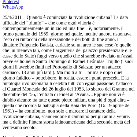
Pinterest
WhatsApp
25/4/2011 – Quando è cominciata la rivoluzione cubana? La data
ufficiale del “triunfo” – che come ogni vittoria è
contemporaneamente un inizio ed una fine – è, notoriamente, il
primo gennaio del 1959, giorno nel quale, mentre ancora risuonava
l’eco dei rintocchi della mezzanotte e dei botti di fine anno, il
dittatore Fulgencio Batista, caricate su un areo le sue cose (o quelle
che lui riteneva tali, come l’argenteria del palazzo presidenziale e le
casse dello Stato) fuggì verso quello che si sarebbe rivelato un’assai
breve esilio nella Santo Domingo di Rafael Leónidas Trujillo (i suoi
giorni li avrebbe finiti nel Portogallo di Salazar, per un attacco
cardiaco, 13 anni più tardi). Ma molti altri – prima e dopo quel
giorno fatidico – potrebbero, in realtà, essere i punti prescelti. E la
mitologia rivoluzionaria li celebra tutti con egual passione: l’attacco
al Cuartel Moncada del 26 luglio del 1953, lo sbarco del Granma nel
dicembre del ‘56, l’entrata di Fidel all’Avana…Eppure non vi è
dubbio alcuno: tra tutte queste pietre miliari, una più d’ogni altra –
quella che ricorda la battaglia della Baia dei Porci (16-19 aprile del
1961) – ha contribuito, non solo a marcare il carattere della
rivoluzione cubana, scandendone il cammino per gli anni a venire,
ma a definire l’intera storia latinoamericana della seconda metà del
ventesimo secolo.