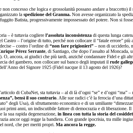
non concesso che logica e grossolanità possano andare a braccetto) il r
ganizzato la
spedizione del Granma.
Non avesse organizzato la spedizi
 fuggito Batista, progressivamente impossessato del potere. Non si fosse
ria – è tuttavia cogliere
l’assoluta inconsistenza
di questa lunga catena
idel Castro – l’origine di tutto, perché non collocare il “fatale errore” 
decise – contro l’ordine di
“non fare prigionieri”
– non di ucciderlo, m
nrique Pérez Serrante
, di Santiago, che dopo l’assalto al Moncada, u
O, ancora, ai giudici che più tardi, anziché condannare Fidel e gli altri
cia del gambero, non collocare sul banco degli imputati il
rude galleg
e dell’Anno del Signore 1925 (Fidel nacque il 13 agosto del 1926)?
’articolo di CubaNet, sta tuttavia – al di là d’ogni “se” e d’ogni “ma” –
enza”, bensì il suo contrario
. Alle sue radici c’è la ferocia d’una ditt
orato” degli Usa), di sfruttamento economico e di un umiliante “dimezza
 suoi primi anni, un indiscutibile fattore di democrazia e di liberazione.
nte la sua rapida degenerazione,
in linea con tutta la storia del cosidde
zia ancor oggi regge la bandiera. Con grande ipocrisia, tra mille ingiust
del nord, che per meriti propri.
Ma ancora la regge.