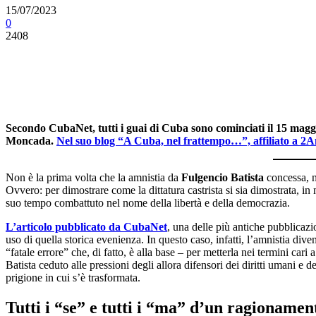
15/07/2023
0
2408
Secondo CubaNet, tutti i guai di Cuba sono cominciati il 15 maggi
Moncada.
Nel suo blog “A Cuba, nel frattempo…”, affiliato a 2Am
Non è la prima volta che la amnistia da
Fulgencio Batista
concessa, 
Ovvero: per dimostrare come la dittatura castrista si sia dimostrata, in
suo tempo combattuto nel nome della libertà e della democrazia.
L’articolo pubblicato da CubaNet
, una delle più antiche pubblicazio
uso di quella storica evenienza. In questo caso, infatti, l’amnistia di
“fatale errore” che, di fatto, è alla base – per metterla nei termini cari
Batista ceduto alle pressioni degli allora difensori dei diritti umani e
prigione in cui s’è trasformata.
Tutti i “se” e tutti i “ma” d’un ragioname