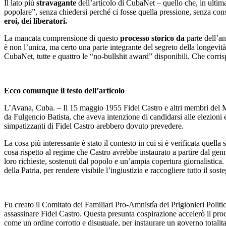
Il lato più
stravagante
dell’articolo di CubaNet – quello che, in ultim
popolare”, senza chiedersi perché ci fosse quella pressione, senza cons
eroi, dei liberatori.
La mancata comprensione di questo
processo storico da
parte dell’an
è non l’unica, ma certo una parte integrante del segreto della longevi
CubaNet, tutte e quattro le “no-bullshit award” disponibili. Che corr
Ecco comunque il testo dell’articolo
L’Avana, Cuba. – Il 15 maggio 1955 Fidel Castro e altri membri del M
da Fulgencio Batista, che aveva intenzione di candidarsi alle elezioni 
simpatizzanti di Fidel Castro arebbero dovuto prevedere.
La cosa più interessante è stato il contesto in cui si è verificata quell
cosa rispetto al regime che Castro avrebbe instaurato a partire dal genn
loro richieste, sostenuti dal popolo e un’ampia copertura giornalistica
della Patria, per rendere visibile l’ingiustizia e raccogliere tutto il soste
Fu creato il Comitato dei Familiari Pro-Amnistía dei Prigionieri Polit
assassinare Fidel Castro. Questa presunta cospirazione accelerò il pro
come un ordine corrotto e disuguale, per instaurare un governo totalitario