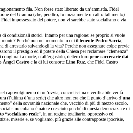
agionamento fila. Non fosse stato liberato da un’amnistía, Fidel
one del Granma (che, peraltro, fu inizialmente un altro fallimento)
 Fidel impossessato del potere, non vi sarebbe stato socialismo e via
 di condizionali storici. Intanto per una ragione: se proprio si vuole
più a monte? Perché non nel momento in cui
il tenente Pedro Sarría
,
a di arrestarlo salvandogli la vita? Perché non assegnare colpe previe
sarono il prestigio ed il potere della Chiesa per reclamare “clemenza”
 congiurati a morte, o all’ergastolo, dettero loro
pene carcerarie dai
o Ángel Castro
e la di lui consorte
Lina Ruz
, che Fidel Castro
 nel capovolgimento di un’ovvia, concretissima e verificabile verità
atura (l’ultima d’una serie) che altro non era che il punto d’arrivo d’
una
mento” della sovranità nazionale che, vecchio di più di mezzo secolo,
 Il socialismo cubano è nato e cresciuto perché di questa democrazia e di
tto “socialismo reale
“, in un regime totalitario, oppressivo ed
izie, miserie e, se vogliamo, più grazie alle contrapposte ipocrisie,