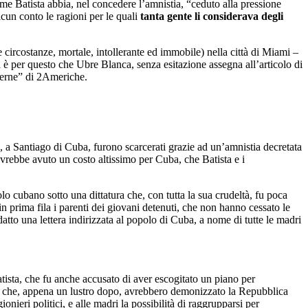
ome Batista abbia, nel concedere l’amnistia, “ceduto alla pressione
lcun conto le ragioni per le quali
tanta gente li considerava degli
le circostanze, mortale, intollerante ed immobile) nella città di Miami –
 è per questo che Ubre Blanca, senza esitazione assegna all’articolo di
averne” di 2Americhe.
a Santiago di Cuba, furono scarcerati grazie ad un’amnistia decretata
avrebbe avuto un costo altissimo per Cuba, che Batista e i
olo cubano sotto una dittatura che, con tutta la sua crudeltà, fu poca
in prima fila i parenti dei giovani detenuti, che non hanno cessato le
atto una lettera indirizzata al popolo di Cuba, a nome di tutte le madri
tista, che fu anche accusato di aver escogitato un piano per
edia che, appena un lustro dopo, avrebbero demonizzato la Repubblica
onieri politici, e alle madri la possibilità di raggrupparsi per