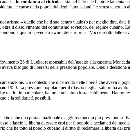
a analisi,
lo condanna al ridicolo
– sta nel fatto che l’autore lamenta c
iderare le cause della popolarità degli “amnistiandi” e senza tenere in a
ticastrismo – quello che ha il suo centro vitale (o per meglio dire, date 
tà, oltre il dissolvimento del comunismo sovietico, del regime cubano. Ed
ispondono a quattro caveman-award della rubrica “Voci e scritti dalle c
ovimento 26 di Luglio, responsabili dell’assalto alla caserma Moncada, 
e aveva bisogno di liberarsi della pressione popolare. Quella decisione 
a scarcerazione. Un contesto che dice molto delle libertà che aveva il pop
aio 1959. La pressione popolare per il rilascio degli assalitori ha avuto 
. Le madri, in particolare, hanno combattuto instancabilmente. Hanno red
gno e la solidarietà possibili.
ici, che ebbe una portata nazionale e aggiunse ancora più pressione su Ba
cesso e lasciò la libertà di essere eroi per il popolo e acclamati dai m
 che ha tolto al popolo cubano il diritto di reclamare la libertà dei prigi