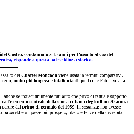
del Castro, condannato a 15 anni per l’assalto al cuartel
oica, risponde a questa palese idiozia storica.
l’assalto del
Cuartel Moncada
viene usata in termini comparativi.
, certo,
molto più longeva e totalitaria
di quella che Fidel aveva a
 – anche se indiscutibilmente tutt’altro che privo di fattuale supporto –
e, ma
l’elemento centrale della storia cubana degli ultimi 70 anni,
il
a partire dal
primo di gennaio del 1959
. In sostanza: non avesse
 Cuba sarebbe un paese più prospero, libero e felice della decrepita