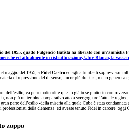
o del 1955, quado Fulgencio Batista ha liberato con un’amnistia Fi
eriche ed attualmente in ristrutturazione, Ubre Blanca, la vacca er
nel maggio del 1955, a
Fidel Castro
ed agli altri ribelli sopravvissuti al
 materia di repressione del dissenso, ancor più drastica, meno generosa e
ni dell’esilio, va però molto oltre questo già in sé piuttosto controverso
venta, non più un termine comparativo atto a svergognare l’attuale regim
 a gran parte dell’esilio -della miseria alla quale Cuba è stata condannata 
 dei professionisti della clemenza, ed avesse tenuto Fidel in carcere, oggi
nto zoppo