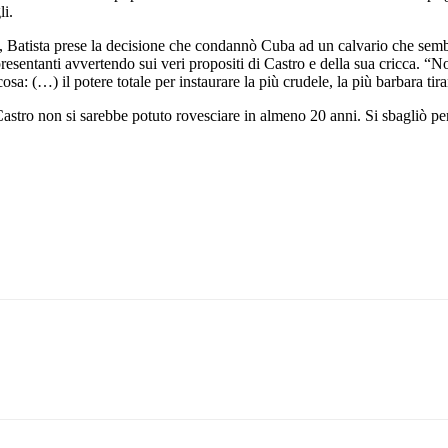
li.
, Batista prese la decisione che condannò Cuba ad un calvario che sembr
presentanti avvertendo sui veri propositi di Castro e della sua cricca.
cosa: (…) il potere totale per instaurare la più crudele, la più barbara ti
astro non si sarebbe potuto rovesciare in almeno 20 anni. Si sbagliò per