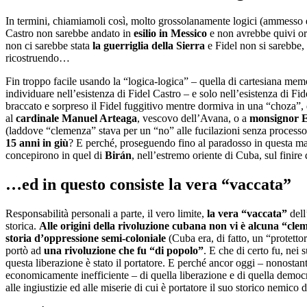
In termini, chiamiamoli così, molto grossolanamente logici (ammesso e 
Castro non sarebbe andato in
esilio in Messico
e non avrebbe quivi or
non ci sarebbe stata
la guerriglia della Sierra
e Fidel non si sarebbe,
ricostruendo…
Fin troppo facile usando la “logica-logica” – quella di cartesiana memo
individuare nell’esistenza di Fidel Castro – e solo nell’esistenza di F
braccato e sorpreso il Fidel fuggitivo mentre dormiva in una “choza”, 
al
cardinale Manuel Arteaga
, vescovo dell’Avana, o a
monsignor E
(laddove “clemenza” stava per un “no” alle fucilazioni senza processo). 
15 anni in giù
? E perché, proseguendo fino al paradosso in questa mar
concepirono in quel di
Birán
, nell’estremo oriente di Cuba, sul finir
…ed in questo consiste la vera “vaccata”
Responsabilità personali a parte, il vero limite,
la vera “vaccata”
dell
storica.
Alle origini della rivoluzione cubana non vi è alcuna “clem
storia d’oppressione semi-coloniale
(Cuba era, di fatto, un “protett
portò ad
una rivoluzione che fu “di popolo”
. E che di certo fu, nei
questa liberazione è stato il portatore. E perché ancor oggi – nonosta
economicamente inefficiente – di quella liberazione e di quella democra
alle ingiustizie ed alle miserie di cui è portatore il suo storico nemico 