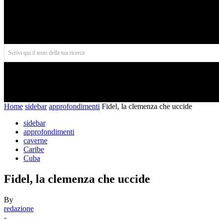
Aires
Scrivi qui il testo della tua ricerca
INIZIO
NORD AMERICA
AMERICA CENTRALE
Home
sidebar
approfondimenti
Fidel, la clemenza che uccide
sidebar
approfondimenti
caverne
Caribe
Cuba
Fidel, la clemenza che uccide
By
redazione
-