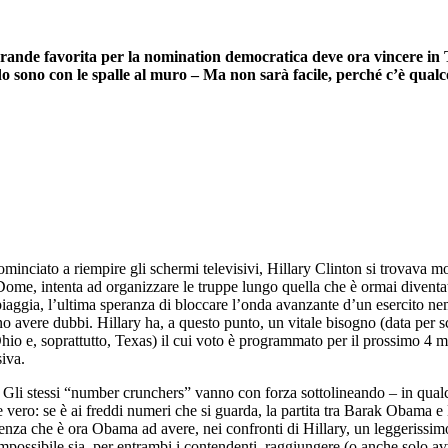
x grande favorita per la nomination democratica deve ora vincere i
ndo sono con le spalle al muro – Ma non sarà facile, perché c’è qual
minciato a riempire gli schermi televisivi, Hillary Clinton si trovava m
me, intenta ad organizzare le truppe lungo quella che è ormai diventata
piaggia, l’ultima speranza di bloccare l’onda avanzante d’un esercito nemi
o avere dubbi. Hillary ha, a questo punto, un vitale bisogno (data per s
hio e, soprattutto, Texas) il cui voto è programmato per il prossimo 4 ma
siva.
? Gli stessi “number crunchers” vanno con forza sottolineando – in qual
e vero: se è ai freddi numeri che si guarda, la partita tra Barak Obama e H
enza che è ora Obama ad avere, nei confronti di Hillary, un leggerissimo
ossibile sia, per entrambi i contendenti, raggiungere (o anche solo avvi