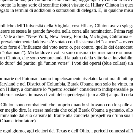
to la lunga serie di sconfitte (otto) vissute da Hillary Clinton in ques
to in termini di addizioni o sottrazioni di delegati. E, in qualche misur
itiche dell’Università della Virginia, così Hillary Clinton aveva spiegato
are se stessa la grande favorita nella corsa alla nomination. Prima ragi
o”. Vale a dire: “New York, New Jersey, Florida, Michigan, California e
 prevalentemente laddove s’è votato con il sistema dei “caucus” – ovvero,
lto forte è l’influenza del voto nero; o, per contro, quello dei democrati
a “obamiani”). Ma laddove i voti si sono misurati (si misurano e si misur
ham Clinton, che sono sempre andati la palma della vittoria e, inevitabilme
 duro” del partito: gli “union votes”, i voti dei operai (blue collars) si
 primarie del Potomac hanno impietosamente rivelato: la rottura di tutti qu
in Maryland e nel District of Columbia, Barak Obama non solo ha vinto, ma
 e non Hillary, a dominare lo “spettro sociale” considerato indispensabil
bbero spostarsi in massa i voti dei supedelegati (circa 800) ai quali cer
 Clinton sono combattenti che proprio quando si trovano con le spalle al
 per meglio dire, la stessa malattia che colpì Barak Obama a gennaio, a
to ammaliato dal suo carisma)di fronte alla concreta prospettiva d’una s
 Obama trionfatore).
 ogni giorno, agli elettori del Texas e dell’Ohio, i pericoli connessi al