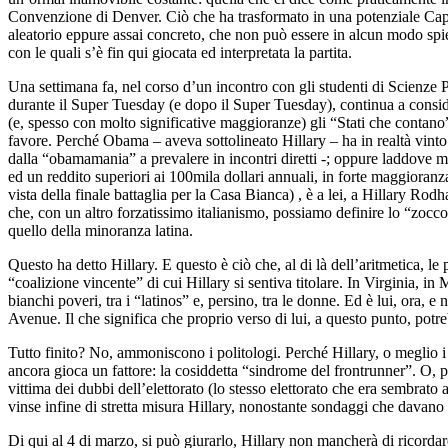
Convenzione di Denver. Ciò che ha trasformato in una potenziale Caporet
aleatorio eppure assai concreto, che non può essere in alcun modo spiega
con le quali s’è fin qui giocata ed interpretata la partita.
Una settimana fa, nel corso d’un incontro con gli studenti di Scienze Pol
durante il Super Tuesday (e dopo il Super Tuesday), continua a consider
(e, spesso con molto significative maggioranze) gli “Stati che contan
favore. Perché Obama – aveva sottolineato Hillary – ha in realtà vinto
dalla “obamamania” a prevalere in incontri diretti -; oppure laddove mo
ed un reddito superiori ai 100mila dollari annuali, in forte maggioranz
vista della finale battaglia per la Casa Bianca) , è a lei, a Hillary Rod
che, con un altro forzatissimo italianismo, possiamo definire lo “zoccolo
quello della minoranza latina.
Questo ha detto Hillary. E questo è ciò che, al di là dell’aritmetica, le
“coalizione vincente” di cui Hillary si sentiva titolare. In Virginia, 
bianchi poveri, tra i “latinos” e, persino, tra le donne. Ed è lui, ora,
Avenue. Il che significa che proprio verso di lui, a questo punto, potre
Tutto finito? No, ammoniscono i politologi. Perché Hillary, o meglio i
ancora gioca un fattore: la cosiddetta “sindrome del frontrunner”. O,
vittima dei dubbi dell’elettorato (lo stesso elettorato che era sembra
vinse infine di stretta misura Hillary, nonostante sondaggi che davano
Di qui al 4 di marzo, si può giurarlo, Hillary non mancherà di ricordare