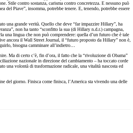
tione. Stile contro sostanza, carisma contro concretezza. E nessuno può
linea del Piave”, insomma, potrebbe tenere. E, tenendo, potrebbe essere
eato una grande verità. Quello che deve “far impazzire Hillary”, ha
peranza”, non ha tanto “sconfitto la sua (di Hillary n.d.r.) campagna,
arla una lingua che non può comprendere: quella d’un futuro che è tale
ive ancora il Wall Street Journal, il “futuro proposto da Hillary” non è,
seguirlo, bisogna camminare all’indietro…
e. Ma di certo c’è, fin d’ora, il fatto che la “rivoluzione di Obama”
onciliazione nazionale in direzione del cambiamento – ha toccato corde
o una volontà di trasformazione radicale, una vitalità nascosta ed
ne del giorno. Finisca come finisca, l’America sta vivendo una delle