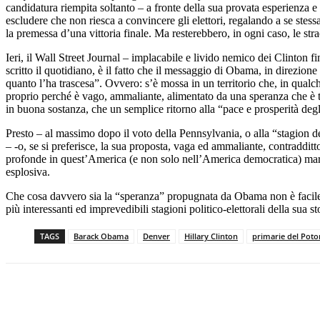
candidatura riempita soltanto – a fronte della sua provata esperienza e
escludere che non riesca a convincere gli elettori, regalando a se stes
la premessa d’una vittoria finale. Ma resterebbero, in ogni caso, le str
Ieri, il Wall Street Journal – implacabile e livido nemico dei Clinton 
scritto il quotidiano, è il fatto che il messaggio di Obama, in direzione
quanto l’ha trascesa”. Ovvero: s’è mossa in un territorio che, in qual
proprio perché è vago, ammaliante, alimentato da una speranza che è tutt
in buona sostanza, che un semplice ritorno alla “pace e prosperità de
Presto – al massimo dopo il voto della Pennsylvania, o alla “stagion d
– -o, se si preferisce, la sua proposta, vaga ed ammaliante, contraddit
profonde in quest’America (e non solo nell’America democratica) marca
esplosiva.
Che cosa davvero sia la “speranza” propugnata da Obama non è facile 
più interessanti ed imprevedibili stagioni politico-elettorali della sua st
TAGS
Barack Obama
Denver
Hillary Clinton
primarie del Pot
Facebook
X
Pinterest
WhatsApp