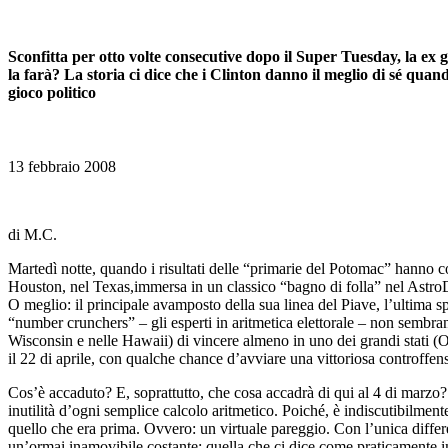
Sconfitta per otto volte consecutive dopo il Super Tuesday, la e
la farà? La storia ci dice che i Clinton danno il meglio di sé qua
gioco politico
13 febbraio 2008
di M.C.
Martedì notte, quando i risultati delle “primarie del Potomac” hanno co
Houston, nel Texas,immersa in un classico “bagno di folla” nel AstroDo
O meglio: il principale avamposto della sua linea del Piave, l’ultima s
“number crunchers” – gli esperti in aritmetica elettorale – non sembran
Wisconsin e nelle Hawaii) di vincere almeno in uno dei grandi stati (O
il 22 di aprile, con qualche chance d’avviare una vittoriosa controffen
Cos’è accaduto? E, soprattutto, che cosa accadrà di qui al 4 di marzo
inutilità d’ogni semplice calcolo aritmetico. Poiché, è indiscutibilment
quello che era prima. Ovvero: un virtuale pareggio. Con l’unica differ
un’ormai inamovibile costante: quella che ci dice come praticamente imp