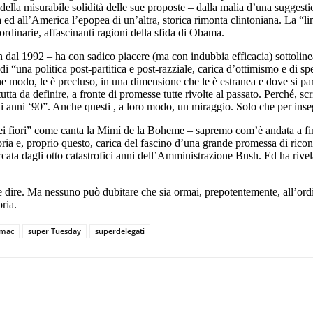
 della misurabile solidità delle sue proposte – dalla malia d’una sugges
sa ed all’America l’epopea di un’altra, storica rimonta clintoniana. La “
aordinarie, affascinanti ragioni della sfida di Obama.
fin dal 1992 – ha con sadico piacere (ma con indubbia efficacia) sottolin
 di “una politica post-partitica e post-razziale, carica d’ottimismo e di s
che modo, le è precluso, in una dimensione che le è estranea e dove si p
a da definire, a fronte di promesse tutte rivolte al passato. Perché, scr
gli anni ‘90”. Anche questi , a loro modo, un miraggio. Solo che per in
ei fiori” come canta la Mimí de la Boheme – sapremo com’è andata a finir
toria e, proprio questo, carica del fascino d’una grande promessa di ric
ta dagli otto catastrofici anni dell’Amministrazione Bush. Ed ha rivelat
dire. Ma nessuno può dubitare che sia ormai, prepotentemente, all’ordi
oria.
omac
super Tuesday
superdelegati