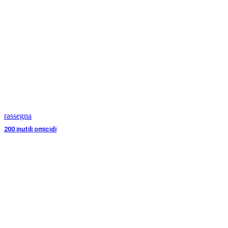
rassegna
200 inutili omicidi