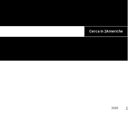
Cerca in 2Americhe
DAILY PODCAST
3688
0