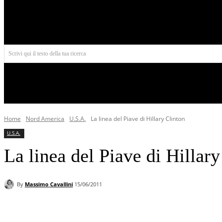
Aires
Scrivi qui il testo della tua ricerca
INIZIO
NORD AMERICA
AMERICA CENTRALE
Home
Nord America
U.S.A.
La linea del Piave di Hillary Clinton
U.S.A.
La linea del Piave di Hillary
By
Massimo Cavallini
15/06/2011
Facebook
X
Pinterest
WhatsApp