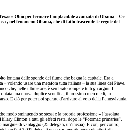
n Texas e Ohio per fermare l’implacabile avanzata di Obama – Ce
cosa , nel fenomeno Obama, che di fatto trascende le regole del
olto lontana dalle sponde del fiume che bagna la capitale. Era a
 – volendo usare una metafora tutta italiana – la sua linea del Piave.
co che, nelle ultime ore, è sembrato rompere tutti gli argini. I
contata una nuova duplice sconfitta, il prossimo mercoledì, in
rzo. E ciò per poter poi sperare d’arrivare al voto della Pennsylvania,
che modo sminuendo se stessi e la propria professione – l’assoluta
illary Clinton a tutti gli effetti resta, dopo le “Potomac primaries”,
 margine di vantaggio (25 delegati, un’inezia). E con, per contro,
cinarsi) ai 2.025 delegati necessari per giungere vincitori alla