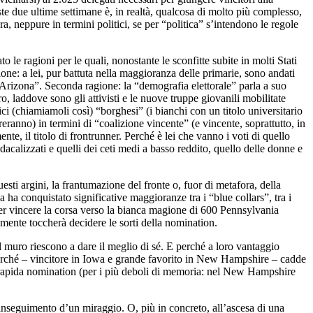
te due ultime settimane è, in realtà, qualcosa di molto più complesso,
a, neppure in termini politici, se per “politica” s’intendono le regole
 le ragioni per le quali, nonostante le sconfitte subite in molti Stati
one: a lei, pur battuta nella maggioranza delle primarie, sono andati
 Arizona”. Seconda ragione: la “demografia elettorale” parla a suo
 laddove sono gli attivisti e le nuove truppe giovanili mobilitate
ci (chiamiamoli così) “borghesi” (i bianchi con un titolo universitario
eranno) in termini di “coalizione vincente” (e vincente, soprattutto, in
nte, il titolo di frontrunner. Perché è lei che vanno i voti di quello
ndacalizzati e quelli dei ceti medi a basso reddito, quello delle donne e
esti argini, la frantumazione del fronte o, fuor di metafora, della
 ha conquistato significative maggioranze tra i “blue collars”, tra i
e per vincere la corsa verso la bianca magione di 600 Pennsylvania
tamente toccherà decidere le sorti della nomination.
 muro riescono a dare il meglio di sé. E perché a loro vantaggio
llorché – vincitore in Iowa e grande favorito in New Hampshire – cadde
ua rapida nomination (per i più deboli di memoria: nel New Hampshire
l’inseguimento d’un miraggio. O, più in concreto, all’ascesa di una