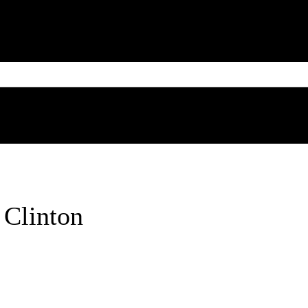
MESSICO
CUBA
CARIBE
BRASILE
SUD AMERICA
Friday, August 7, 2026
 Clinton