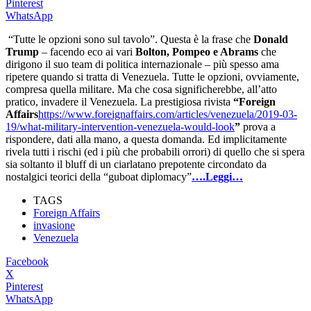
Pinterest
WhatsApp
“Tutte le opzioni sono sul tavolo”. Questa è la frase che
Donald
Trump
– facendo eco ai vari
Bolton, Pompeo e Abrams
che
dirigono il suo team di politica internazionale – più spesso ama
ripetere quando si tratta di Venezuela. Tutte le opzioni, ovviamente,
compresa quella militare. Ma che cosa significherebbe, all’atto
pratico, invadere il Venezuela. La prestigiosa rivista
“Foreign
Affairs
https://www.foreignaffairs.com/articles/venezuela/2019-03-
19/what-military-intervention-venezuela-would-look
”
prova a
rispondere, dati alla mano, a questa domanda. Ed implicitamente
rivela tutti i rischi (ed i più che probabili orrori) di quello che si spera
sia soltanto il bluff di un ciarlatano prepotente circondato da
nostalgici teorici della “guboat diplomacy”
….Leggi…
TAGS
Foreign Affairs
invasione
Venezuela
Facebook
X
Pinterest
WhatsApp