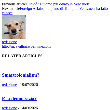
Previous article
Guaidó? L’uomo più odiato in Venezuela
Next article
Foreign Affairs – Il piano di Trump in Venezuela ha fatto
cilecca
redazione
http://mcavallini.wpengine.com
RELATED ARTICLES
Smartcolonialism?
redazione
-
19/07/2026
E la democrazia?
redazione
-
14/03/2026