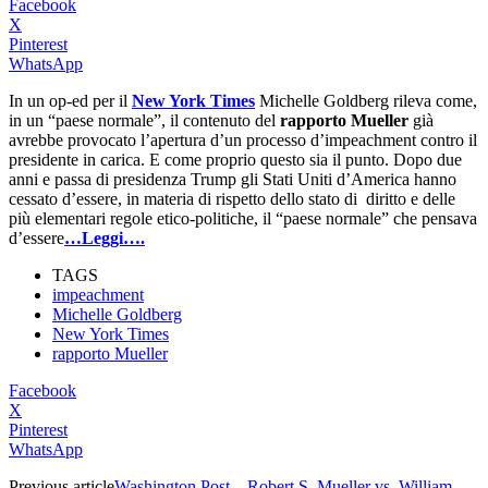
Facebook
X
Pinterest
WhatsApp
In un op-ed per il
New York Times
Michelle Goldberg rileva come,
in un “paese normale”, il contenuto del
rapporto Mueller
già
avrebbe provocato l’apertura d’un processo d’impeachment contro il
presidente in carica. E come proprio questo sia il punto. Dopo due
anni e passa di presidenza Trump gli Stati Uniti d’America hanno
cessato d’essere, in materia di rispetto dello stato di diritto e delle
più elementari regole etico-politiche, il “paese normale” che pensava
d’essere
…Leggi….
TAGS
impeachment
Michelle Goldberg
New York Times
rapporto Mueller
Facebook
X
Pinterest
WhatsApp
Previous article
Washington Post – Robert S. Mueller vs. William