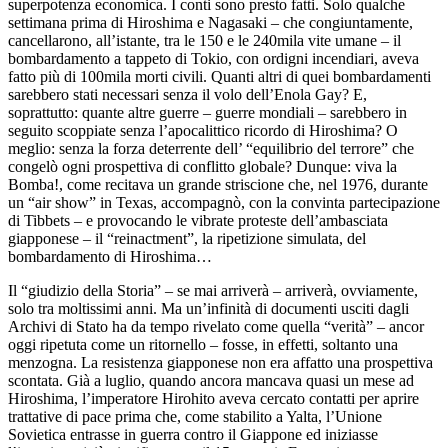
superpotenza economica. I conti sono presto fatti. Solo qualche
settimana prima di Hiroshima e Nagasaki – che congiuntamente,
cancellarono, all’istante, tra le 150 e le 240mila vite umane – il
bombardamento a tappeto di Tokio, con ordigni incendiari, aveva
fatto più di 100mila morti civili. Quanti altri di quei bombardamenti
sarebbero stati necessari senza il volo dell’Enola Gay? E,
soprattutto: quante altre guerre – guerre mondiali – sarebbero in
seguito scoppiate senza l’apocalittico ricordo di Hiroshima? O
meglio: senza la forza deterrente dell’ “equilibrio del terrore” che
congelò ogni prospettiva di conflitto globale? Dunque: viva la
Bomba!, come recitava un grande striscione che, nel 1976, durante
un “air show” in Texas, accompagnò, con la convinta partecipazione
di Tibbets – e provocando le vibrate proteste dell’ambasciata
giapponese – il “reinactment”, la ripetizione simulata, del
bombardamento di Hiroshima…
Il “giudizio della Storia” – se mai arriverà – arriverà, ovviamente,
solo tra moltissimi anni. Ma un’infinità di documenti usciti dagli
Archivi di Stato ha da tempo rivelato come quella “verità” – ancor
oggi ripetuta come un ritornello – fosse, in effetti, soltanto una
menzogna. La resistenza giapponese non era affatto una prospettiva
scontata. Già a luglio, quando ancora mancava quasi un mese ad
Hiroshima, l’imperatore Hirohito aveva cercato contatti per aprire
trattative di pace prima che, come stabilito a Yalta, l’Unione
Sovietica entrasse in guerra contro il Giappone ed iniziasse