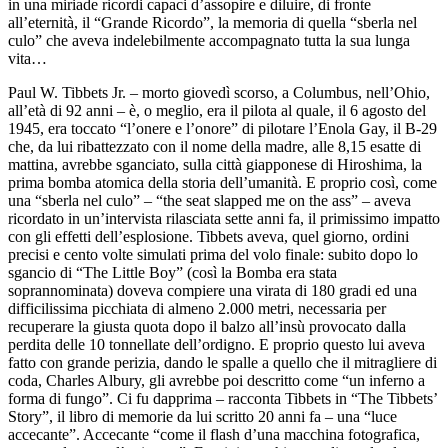
in una miriade ricordi capaci d’assopire e diluire, di fronte
all’eternità, il “Grande Ricordo”, la memoria di quella “sberla nel
culo” che aveva indelebilmente accompagnato tutta la sua lunga
vita…
Paul W. Tibbets Jr. – morto giovedì scorso, a Columbus, nell’Ohio,
all’età di 92 anni – è, o meglio, era il pilota al quale, il 6 agosto del
1945, era toccato “l’onere e l’onore” di pilotare l’Enola Gay, il B-29
che, da lui ribattezzato con il nome della madre, alle 8,15 esatte di
mattina, avrebbe sganciato, sulla città giapponese di Hiroshima, la
prima bomba atomica della storia dell’umanità. E proprio così, come
una “sberla nel culo” – “the seat slapped me on the ass” – aveva
ricordato in un’intervista rilasciata sette anni fa, il primissimo impatto
con gli effetti dell’esplosione. Tibbets aveva, quel giorno, ordini
precisi e cento volte simulati prima del volo finale: subito dopo lo
sgancio di “The Little Boy” (così la Bomba era stata
soprannominata) doveva compiere una virata di 180 gradi ed una
difficilissima picchiata di almeno 2.000 metri, necessaria per
recuperare la giusta quota dopo il balzo all’insù provocato dalla
perdita delle 10 tonnellate dell’ordigno. E proprio questo lui aveva
fatto con grande perizia, dando le spalle a quello che il mitragliere di
coda, Charles Albury, gli avrebbe poi descritto come “un inferno a
forma di fungo”. Ci fu dapprima – racconta Tibbets in “The Tibbets’
Story”, il libro di memorie da lui scritto 20 anni fa – una “luce
accecante”. Accecante “come il flash d’una macchina fotografica,