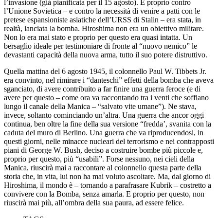
l’invasione (già pianificata per il 15 agosto). E proprio contro
l’Unione Sovietica – e contro la necessità di venire a patti con le
pretese espansioniste asiatiche dell’URSS di Stalin – era stata, in
realtà, lanciata la bomba. Hiroshima non era un obiettivo militare.
Non lo era mai stato e proprio per questo era quasi intatta. Un
bersaglio ideale per testimoniare di fronte al “nuovo nemico” le
devastanti capacità della nuova arma, tutto il suo potere distruttivo.
Quella mattina del 6 agosto 1945, il colonnello Paul W. Tibbets Jr.
era convinto, nel rimirare i “danteschi” effetti della bomba che aveva
sganciato, di avere contribuito a far finire una guerra feroce (e di
avere per questo – come ora va raccontando tra i venti che soffiano
lungo il canale della Manica – “salvato vite umane”). Ne stava,
invece, soltanto cominciando un’altra. Una guerra che ancor oggi
continua, ben oltre la fine della sua versione “fredda’, svanita con la
caduta del muro di Berlino. Una guerra che va riproducendosi, in
questi giorni, nelle minacce nucleari del terrorismo e nei contrapposti
piani di George W. Bush, deciso a costruire bombe più piccole e,
proprio per questo, più “usabili”. Forse nessuno, nei cieli della
Manica, riuscirà mai a raccontare al colonnello questa parte della
storia che, in vita, lui non ha mai voluto ascoltare. Ma, dal giorno di
Hiroshima, il mondo è – tornando a parafrasare Kubrik – costretto a
convivere con la Bomba, senza amarla. E proprio per questo, non
riuscirà mai più, all’ombra della sua paura, ad essere felice.