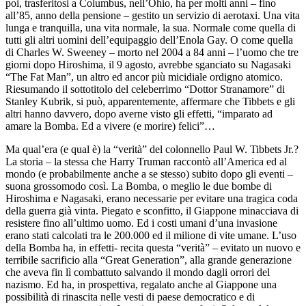
poi, trasferitosi a Columbus, nell’Ohio, ha per molti anni – fino
all’85, anno della pensione – gestito un servizio di aerotaxi. Una vita
lunga e tranquilla, una vita normale, la sua. Normale come quella di
tutti gli altri uomini dell’equipaggio dell’Enola Gay. O come quella
di Charles W. Sweeney – morto nel 2004 a 84 anni – l’uomo che tre
giorni dopo Hiroshima, il 9 agosto, avrebbe sganciato su Nagasaki
“The Fat Man”, un altro ed ancor più micidiale ordigno atomico.
Riesumando il sottotitolo del celeberrimo “Dottor Stranamore” di
Stanley Kubrik, si può, apparentemente, affermare che Tibbets e gli
altri hanno davvero, dopo averne visto gli effetti, “imparato ad
amare la Bomba. Ed a vivere (e morire) felici”…
Ma qual’era (e qual è) la “verità” del colonnello Paul W. Tibbets Jr.?
La storia – la stessa che Harry Truman raccontò all’America ed al
mondo (e probabilmente anche a se stesso) subito dopo gli eventi –
suona grossomodo così. La Bomba, o meglio le due bombe di
Hiroshima e Nagasaki, erano necessarie per evitare una tragica coda
della guerra già vinta. Piegato e sconfitto, il Giappone minacciava di
resistere fino all’ultimo uomo. Ed i costi umani d’una invasione
erano stati calcolati tra le 200.000 ed il milione di vite umane. L’uso
della Bomba ha, in effetti- recita questa “verità” – evitato un nuovo e
terribile sacrificio alla “Great Generation”, alla grande generazione
che aveva fin lì combattuto salvando il mondo dagli orrori del
nazismo. Ed ha, in prospettiva, regalato anche al Giappone una
possibilità di rinascita nelle vesti di paese democratico e di