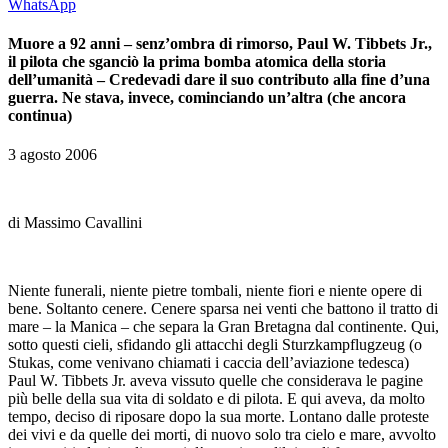
WhatsApp
Muore a 92 anni – senz’ombra di rimorso, Paul W. Tibbets Jr.,
il pilota che sganciò la prima bomba atomica della storia
dell’umanità – Credevadi dare il suo contributo alla fine d’una
guerra. Ne stava, invece, cominciando un’altra (che ancora
continua)
3 agosto 2006
di Massimo Cavallini
Niente funerali, niente pietre tombali, niente fiori e niente opere di
bene. Soltanto cenere. Cenere sparsa nei venti che battono il tratto di
mare – la Manica – che separa la Gran Bretagna dal continente. Qui,
sotto questi cieli, sfidando gli attacchi degli Sturzkampflugzeug (o
Stukas, come venivano chiamati i caccia dell’aviazione tedesca)
Paul W. Tibbets Jr. aveva vissuto quelle che considerava le pagine
più belle della sua vita di soldato e di pilota. E qui aveva, da molto
tempo, deciso di riposare dopo la sua morte. Lontano dalle proteste
dei vivi e da quelle dei morti, di nuovo solo tra cielo e mare, avvolto