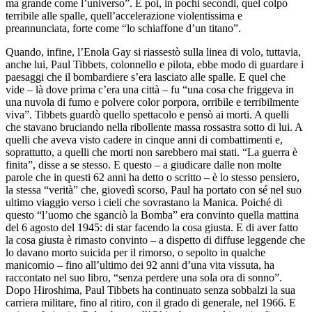
ma grande come l’universo”. E poi, in pochi secondi, quel colpo
terribile alle spalle, quell’accelerazione violentissima e
preannunciata, forte come “lo schiaffone d’un titano”.
Quando, infine, l’Enola Gay si riassestò sulla linea di volo, tuttavia,
anche lui, Paul Tibbets, colonnello e pilota, ebbe modo di guardare i
paesaggi che il bombardiere s’era lasciato alle spalle. E quel che
vide – là dove prima c’era una città – fu “una cosa che friggeva in
una nuvola di fumo e polvere color porpora, orribile e terribilmente
viva”. Tibbets guardò quello spettacolo e pensò ai morti. A quelli
che stavano bruciando nella ribollente massa rossastra sotto di lui. A
quelli che aveva visto cadere in cinque anni di combattimenti e,
soprattutto, a quelli che morti non sarebbero mai stati. “La guerra è
finita”, disse a se stesso. E questo – a giudicare dalle non molte
parole che in questi 62 anni ha detto o scritto – è lo stesso pensiero,
la stessa “verità” che, giovedì scorso, Paul ha portato con sé nel suo
ultimo viaggio verso i cieli che sovrastano la Manica. Poiché di
questo “l’uomo che sganciò la Bomba” era convinto quella mattina
del 6 agosto del 1945: di star facendo la cosa giusta. E di aver fatto
la cosa giusta è rimasto convinto – a dispetto di diffuse leggende che
lo davano morto suicida per il rimorso, o sepolto in qualche
manicomio – fino all’ultimo dei 92 anni d’una vita vissuta, ha
raccontato nel suo libro, “senza perdere una sola ora di sonno”.
Dopo Hiroshima, Paul Tibbets ha continuato senza sobbalzi la sua
carriera militare, fino al ritiro, con il grado di generale, nel 1966. E