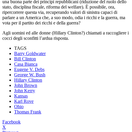
una buona parte dei principi repubblicani (riduzione del ruolo dello
stato, disciplina fiscale, riforma del welfare). È possibile, ora,
ripercorrere questa via, recuperando valori di sinistra capaci di
parlare a un America che, a suo modo, odia i ricchi e la guerra, ma
vota per il partito dei ricchi e della guerra?
Agli uomini ed alle donne (Hillary Clinton?) chiamati a raccogliere i
cocci degli sconfitti l’ardua risposta.
TAGS
Barry Goldwater
Bill Clinton
Casa Bianca
Eugene V. Debs
George W. Bush
Hillary Clinton
John Brown
John Kerry
Kansas
Karl Rove
Ohio
Thomas Frank
Facebook
X