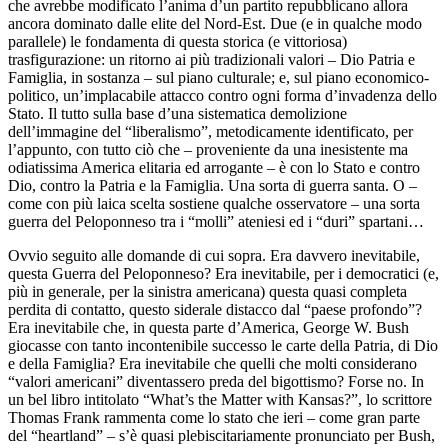
che avrebbe modificato l’anima d’un partito repubblicano allora
ancora dominato dalle elite del Nord-Est. Due (e in qualche modo
parallele) le fondamenta di questa storica (e vittoriosa)
trasfigurazione: un ritorno ai più tradizionali valori – Dio Patria e
Famiglia, in sostanza – sul piano culturale; e, sul piano economico-
politico, un’implacabile attacco contro ogni forma d’invadenza dello
Stato. Il tutto sulla base d’una sistematica demolizione
dell’immagine del “liberalismo”, metodicamente identificato, per
l’appunto, con tutto ciò che – proveniente da una inesistente ma
odiatissima America elitaria ed arrogante – è con lo Stato e contro
Dio, contro la Patria e la Famiglia. Una sorta di guerra santa. O –
come con più laica scelta sostiene qualche osservatore – una sorta
guerra del Peloponneso tra i “molli” ateniesi ed i “duri” spartani…
Ovvio seguito alle domande di cui sopra. Era davvero inevitabile,
questa Guerra del Peloponneso? Era inevitabile, per i democratici (e,
più in generale, per la sinistra americana) questa quasi completa
perdita di contatto, questo siderale distacco dal “paese profondo”?
Era inevitabile che, in questa parte d’America, George W. Bush
giocasse con tanto incontenibile successo le carte della Patria, di Dio
e della Famiglia? Era inevitabile che quelli che molti considerano
“valori americani” diventassero preda del bigottismo? Forse no. In
un bel libro intitolato “What’s the Matter with Kansas?”, lo scrittore
Thomas Frank rammenta come lo stato che ieri – come gran parte
del “heartland” – s’è quasi plebiscitariamente pronunciato per Bush,