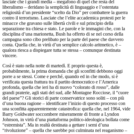
lasciate che i grandi media – megafono di quel che resta del
liberalismo – deridano la semplicità di linguaggio e l’ostentata
religiosità d’un presidente “scelto da Dio” per combattere la guerra
contro il terrorismo. Lasciate che l’elite accademica protesti per le
minacce che gravano sulle libertà civili e sul principio della
separazione tra chiesa e stato. Le parole e le immagini che, con la
disciplina d’una marionetta, Bush ha offerto di se nel corso della
campagna sono cibo prelibato per la parte del paese che davvero
conta. Quella che, in virtù d’un semplice calcolo aritmetico, è –
qualora riesca a dispiegare tutta se stessa – comunque destinata
vincere.
Così è stato nella notte di martedì. E proprio questa è,
probabilmente, la prima domanda che gli sconfitti debbono oggi
porre a se stessi. Come e perché, quando ed in che modo, si è
verificata questa frattura tra il partito democratico e l’America
profonda, quella che ieri ha di nuovo “colorato di rosso”, dalle
grandi praterie, agli stati del sud, alle Montagne Rocciose, il “cuore
del paese”? Gli storici di parte conservatrice sono soliti – con più
d’una buona ragione – identificare l’inizio di questo processo con
una sconfitta apparentemente catastrofica: quella che, nel 1964, vide
Barry Goldwater soccombere miseramente di fronte a Lyndon
Johnson, in virtù d’una piattaforma politico-ideologica bollata come
“estremista”. Ma in realtà destinata a gettare i semi d’una
“rivoluzione” – quella che sarebbe poi culminata nel reaganismo –