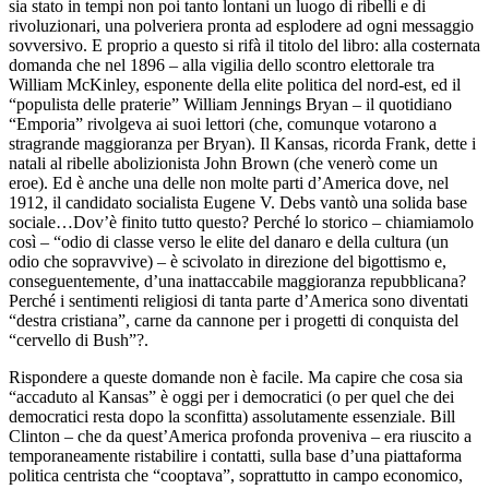
sia stato in tempi non poi tanto lontani un luogo di ribelli e di
rivoluzionari, una polveriera pronta ad esplodere ad ogni messaggio
sovversivo. E proprio a questo si rifà il titolo del libro: alla costernata
domanda che nel 1896 – alla vigilia dello scontro elettorale tra
William McKinley, esponente della elite politica del nord-est, ed il
“populista delle praterie” William Jennings Bryan – il quotidiano
“Emporia” rivolgeva ai suoi lettori (che, comunque votarono a
stragrande maggioranza per Bryan). Il Kansas, ricorda Frank, dette i
natali al ribelle abolizionista John Brown (che venerò come un
eroe). Ed è anche una delle non molte parti d’America dove, nel
1912, il candidato socialista Eugene V. Debs vantò una solida base
sociale…Dov’è finito tutto questo? Perché lo storico – chiamiamolo
così – “odio di classe verso le elite del danaro e della cultura (un
odio che sopravvive) – è scivolato in direzione del bigottismo e,
conseguentemente, d’una inattaccabile maggioranza repubblicana?
Perché i sentimenti religiosi di tanta parte d’America sono diventati
“destra cristiana”, carne da cannone per i progetti di conquista del
“cervello di Bush”?.
Rispondere a queste domande non è facile. Ma capire che cosa sia
“accaduto al Kansas” è oggi per i democratici (o per quel che dei
democratici resta dopo la sconfitta) assolutamente essenziale. Bill
Clinton – che da quest’America profonda proveniva – era riuscito a
temporaneamente ristabilire i contatti, sulla base d’una piattaforma
politica centrista che “cooptava”, soprattutto in campo economico,