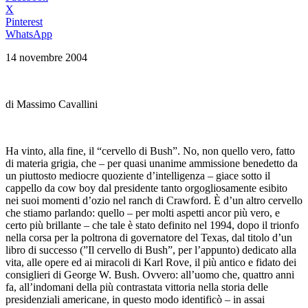
X
Pinterest
WhatsApp
14 novembre 2004
di Massimo Cavallini
Ha vinto, alla fine, il “cervello di Bush”. No, non quello vero, fatto
di materia grigia, che – per quasi unanime ammissione benedetto da
un piuttosto mediocre quoziente d’intelligenza – giace sotto il
cappello da cow boy dal presidente tanto orgogliosamente esibito
nei suoi momenti d’ozio nel ranch di Crawford. È d’un altro cervello
che stiamo parlando: quello – per molti aspetti ancor più vero, e
certo più brillante – che tale è stato definito nel 1994, dopo il trionfo
nella corsa per la poltrona di governatore del Texas, dal titolo d’un
libro di successo (”Il cervello di Bush”, per l’appunto) dedicato alla
vita, alle opere ed ai miracoli di Karl Rove, il più antico e fidato dei
consiglieri di George W. Bush. Ovvero: all’uomo che, quattro anni
fa, all’indomani della più contrastata vittoria nella storia delle
presidenziali americane, in questo modo identificò – in assai