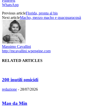
Pinterest
WhatsApp
Previous article
Florida, pronta al bis
Next article
Macho, mezzo macho e quacquaracquà
Massimo Cavallini
http://mcavallini.wpengine.com
RELATED ARTICLES
200 inutili omicidi
redazione
-
28/07/2026
Mao da Min