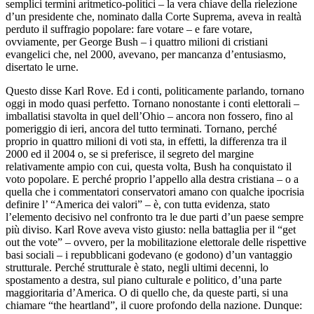
semplici termini aritmetico-politici – la vera chiave della rielezione
d’un presidente che, nominato dalla Corte Suprema, aveva in realtà
perduto il suffragio popolare: fare votare – e fare votare,
ovviamente, per George Bush – i quattro milioni di cristiani
evangelici che, nel 2000, avevano, per mancanza d’entusiasmo,
disertato le urne.
Questo disse Karl Rove. Ed i conti, politicamente parlando, tornano
oggi in modo quasi perfetto. Tornano nonostante i conti elettorali –
imballatisi stavolta in quel dell’Ohio – ancora non fossero, fino al
pomeriggio di ieri, ancora del tutto terminati. Tornano, perché
proprio in quattro milioni di voti sta, in effetti, la differenza tra il
2000 ed il 2004 o, se si preferisce, il segreto del margine
relativamente ampio con cui, questa volta, Bush ha conquistato il
voto popolare. E perché proprio l’appello alla destra cristiana – o a
quella che i commentatori conservatori amano con qualche ipocrisia
definire l’ “America dei valori” – è, con tutta evidenza, stato
l’elemento decisivo nel confronto tra le due parti d’un paese sempre
più diviso. Karl Rove aveva visto giusto: nella battaglia per il “get
out the vote” – ovvero, per la mobilitazione elettorale delle rispettive
basi sociali – i repubblicani godevano (e godono) d’un vantaggio
strutturale. Perché strutturale è stato, negli ultimi decenni, lo
spostamento a destra, sul piano culturale e politico, d’una parte
maggioritaria d’America. O di quello che, da queste parti, si una
chiamare “the heartland”, il cuore profondo della nazione. Dunque: