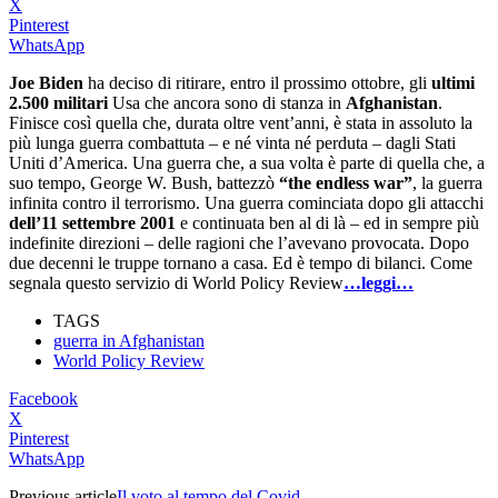
X
Pinterest
WhatsApp
Joe Biden
ha deciso di ritirare, entro il prossimo ottobre, gli
ultimi
2.500 militari
Usa che ancora sono di stanza in
Afghanistan
.
Finisce così quella che, durata oltre vent’anni, è stata in assoluto la
più lunga guerra combattuta – e né vinta né perduta – dagli Stati
Uniti d’America. Una guerra che, a sua volta è parte di quella che, a
suo tempo, George W. Bush, battezzò
“the endless war”
, la guerra
infinita contro il terrorismo. Una guerra cominciata dopo gli attacchi
dell’11 settembre 2001
e continuata ben al di là – ed in sempre più
indefinite direzioni – delle ragioni che l’avevano provocata. Dopo
due decenni le truppe tornano a casa. Ed è tempo di bilanci. Come
segnala questo servizio di World Policy Review
…leggi…
TAGS
guerra in Afghanistan
World Policy Review
Facebook
X
Pinterest
WhatsApp
Previous article
Il voto al tempo del Covid