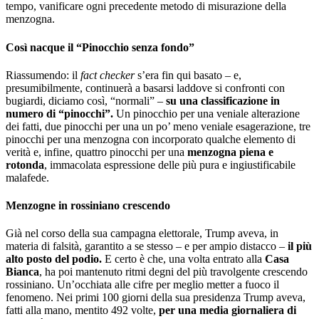
tempo, vanificare ogni precedente metodo di misurazione della
menzogna.
Così nacque il “Pinocchio senza fondo”
Riassumendo: il
fact checker
s’era fin qui basato – e,
presumibilmente, continuerà a basarsi laddove si confronti con
bugiardi, diciamo così, “normali” –
su una classificazione in
numero di “pinocchi”.
Un pinocchio per una veniale alterazione
dei fatti, due pinocchi per una un po’ meno veniale esagerazione, tre
pinocchi per una menzogna con incorporato qualche elemento di
verità e, infine, quattro pinocchi per una
menzogna piena e
rotonda
, immacolata espressione delle più pura e ingiustificabile
malafede.
Menzogne in rossiniano crescendo
Già nel corso della sua campagna elettorale, Trump aveva, in
materia di falsità, garantito a se stesso – e per ampio distacco –
il più
alto posto del podio.
E certo è che, una volta entrato alla
Casa
Bianca
, ha poi mantenuto ritmi degni del più travolgente crescendo
rossiniano. Un’occhiata alle cifre per meglio metter a fuoco il
fenomeno. Nei primi 100 giorni della sua presidenza Trump aveva,
fatti alla mano, mentito 492 volte,
per una media giornaliera di