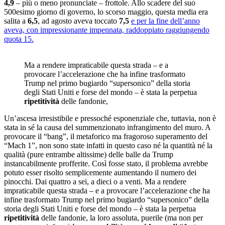
4,9
– più o meno pronunciate – frottole. Allo scadere del suo
500esimo giorno di governo, lo scorso maggio, questa media era
salita a
6,5
, ad agosto aveva toccato
7,5
e per la fine dell’anno
aveva, con impressionante impennata, raddoppiato raggiungendo
quota 15.
Ma a rendere impraticabile questa strada – e a
provocare l’accelerazione che ha infine trasformato
Trump nel primo bugiardo “supersonico” della storia
degli Stati Uniti e forse del mondo – è stata la perpetua
ripetitività
delle fandonie,
Un’ascesa irresistibile e pressoché esponenziale che, tuttavia, non è
stata in sé la causa del summenzionato infrangimento del muro. A
provocare il “bang”, il metaforico ma fragoroso superamento del
“Mach 1”, non sono state infatti in questo caso né la quantità né la
qualità (pure entrambe altissime) delle balle da Trump
instancabilmente profferite. Così fosse stato, il problema avrebbe
potuto esser risolto semplicemente aumentando il numero dei
pinocchi. Dai quattro a sei, a dieci o a venti. Ma a rendere
impraticabile questa strada – e a provocare l’accelerazione che ha
infine trasformato Trump nel primo bugiardo “supersonico” della
storia degli Stati Uniti e forse del mondo – è stata la perpetua
ripetitività
delle fandonie, la loro assoluta, puerile (ma non per