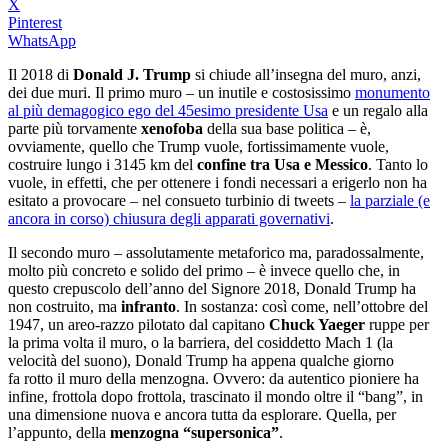
X
Pinterest
WhatsApp
Il 2018 di
Donald J. Trump
si chiude all’insegna del muro, anzi,
dei due muri. Il primo muro – un inutile e costosissimo
monumento
al più demagogico ego del 45esimo presidente Usa
e un regalo alla
parte più torvamente
xenofoba
della sua base politica – è,
ovviamente, quello che Trump vuole, fortissimamente vuole,
costruire lungo i 3145 km del
confine tra Usa e Messico
. Tanto lo
vuole, in effetti, che per ottenere i fondi necessari a erigerlo non ha
esitato a provocare – nel consueto turbinio di tweets –
la parziale (e
ancora in corso) chiusura degli apparati governativi
.
Il secondo muro – assolutamente metaforico ma, paradossalmente,
molto più concreto e solido del primo – è invece quello che, in
questo crepuscolo dell’anno del Signore 2018, Donald Trump ha
non costruito, ma
infranto
. In sostanza: così come, nell’ottobre del
1947, un areo-razzo pilotato dal capitano
Chuck Yaeger
ruppe per
la prima volta il muro, o la barriera, del cosiddetto Mach 1 (la
velocità del suono), Donald Trump ha appena qualche giorno
fa rotto il muro della menzogna. Ovvero: da autentico pioniere ha
infine, frottola dopo frottola, trascinato il mondo oltre il “bang”, in
una dimensione nuova e ancora tutta da esplorare. Quella, per
l’appunto, della
menzogna “supersonica”
.