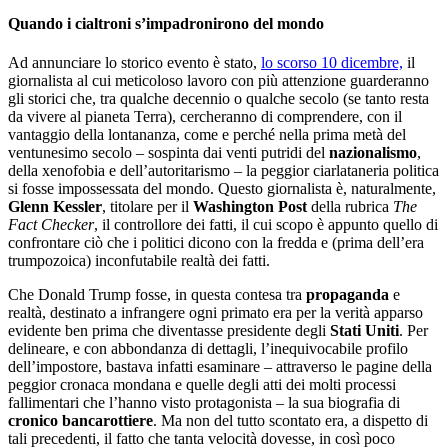
Quando i cialtroni s’impadronirono del mondo
Ad annunciare lo storico evento è stato,
lo scorso 10 dicembre,
il
giornalista al cui meticoloso lavoro con più attenzione guarderanno
gli storici che, tra qualche decennio o qualche secolo (se tanto resta
da vivere al pianeta Terra), cercheranno di comprendere, con il
vantaggio della lontananza, come e perché nella prima metà del
ventunesimo secolo – sospinta dai venti putridi del
nazionalismo
,
della xenofobia e dell’autoritarismo – la peggior ciarlataneria politica
si fosse impossessata del mondo. Questo giornalista è, naturalmente,
Glenn Kessler
, titolare per il
Washington Post
della rubrica
The
Fact Checker
, il controllore dei fatti, il cui scopo è appunto quello di
confrontare ciò che i politici dicono con la fredda e (prima dell’era
trumpozoica) inconfutabile realtà dei fatti.
Che Donald Trump fosse, in questa contesa tra
propaganda
e
realtà, destinato a infrangere ogni primato era per la verità apparso
evidente ben prima che diventasse presidente degli
Stati Uniti
. Per
delineare, e con abbondanza di dettagli, l’inequivocabile profilo
dell’impostore, bastava infatti esaminare – attraverso le pagine della
peggior cronaca mondana e quelle degli atti dei molti processi
fallimentari che l’hanno visto protagonista – la sua biografia di
cronico bancarottiere
. Ma non del tutto scontato era, a dispetto di
tali precedenti, il fatto che tanta velocità dovesse, in così poco