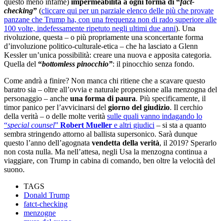
questo meno infame)
impermeabilità a ogni forma di “
fact-
checking
”
(
cliccare qui per un parziale elenco delle più che provate
panzane che Trump ha, con una frequenza non di rado superiore alle
100 volte, indefessamente ripetuto negli ultimi due anni
). Una
rivoluzione, questa – o più propriamente una sconcertante forma
d’involuzione politico-culturale-etica – che ha lasciato a Glenn
Kessler un’unica possibilità: creare una nuova e apposita categoria.
Quella del
“
bottomless pinocchio”
: il pinocchio senza fondo.
Come andrà a finire? Non manca chi ritiene che a scavare questo
baratro sia – oltre all’ovvia e naturale propensione alla menzogna del
personaggio – anche
una forma di paura
. Più specificamente, il
timor panico per l’avvicinarsi del
giorno del giudizio
. Il cerchio
della verità – o delle molte verità
sulle quali vanno indagando lo
“
special counsel
”
Robert Mueller
e altri giudici
– si sta a quanto
sembra stringendo attorno al ballista supersonico. Sarà dunque
questo l’anno dell’agognata
vendetta della verità
, il 2019? Sperarlo
non costa nulla. Ma nell’attesa, negli Usa la menzogna continua a
viaggiare, con Trump in cabina di comando, ben oltre la velocità del
suono.
TAGS
Donald Trump
fatct-checking
menzogne