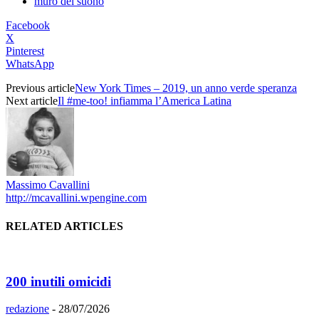
muro del suono
Facebook
X
Pinterest
WhatsApp
Previous article
New York Times – 2019, un anno verde speranza
Next article
Il #me-too! infiamma l’America Latina
Massimo Cavallini
http://mcavallini.wpengine.com
RELATED ARTICLES
200 inutili omicidi
redazione
-
28/07/2026