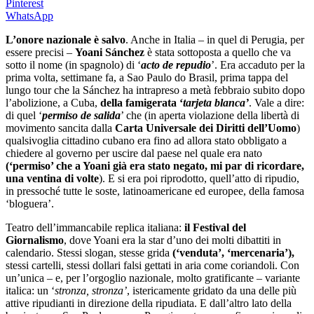
Pinterest
WhatsApp
L’onore nazionale è salvo
. Anche in Italia – in quel di Perugia, per
essere precisi –
Yoani Sánchez
è stata sottoposta a quello che va
sotto il nome (in spagnolo) di ‘
acto de repudio
’. Era accaduto per la
prima volta, settimane fa, a Sao Paulo do Brasil, prima tappa del
lungo tour che la Sánchez ha intrapreso a metà febbraio subito dopo
l’abolizione, a Cuba,
della famigerata ‘
tarjeta blanca’
. Vale a dire:
di quel ‘
permiso de salida
’ che (in aperta violazione della libertà di
movimento sancita dalla
Carta Universale dei Diritti dell’Uomo
)
qualsivoglia cittadino cubano era fino ad allora stato obbligato a
chiedere al governo per uscire dal paese nel quale era nato
(‘permiso’ che a Yoani già era stato negato, mi par di ricordare,
una ventina di volte
). E si era poi riprodotto, quell’atto di ripudio,
in pressoché tutte le soste, latinoamericane ed europee, della famosa
‘bloguera’.
Teatro dell’immancabile replica italiana:
il Festival del
Giornalismo
, dove Yoani era la star d’uno dei molti dibattiti in
calendario. Stessi slogan, stesse grida
(‘venduta’, ‘mercenaria’),
stessi cartelli, stessi dollari falsi gettati in aria come coriandoli. Con
un’unica – e, per l’orgoglio nazionale, molto gratificante – variante
italica: un ‘
stronza, stronza’
, istericamente gridato da una delle più
attive ripudianti in direzione della ripudiata. E dall’altro lato della