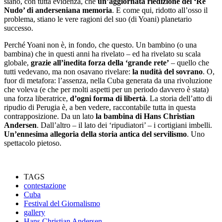
siano, con tutta evidenza, che
un’aggiornata riedizione del ‘Re
Nudo’ di anderseniana memoria
. E come qui, ridotto all’osso il
problema, stiano le vere ragioni del suo (di Yoani) planetario
successo.
Perché Yoani non è, in fondo, che questo. Un bambino (o una
bambina) che in questi anni ha rivelato – ed ha rivelato su scala
globale,
grazie all’inedita forza della ‘grande rete’
– quello che
tutti vedevano, ma non osavano rivelare:
la nudità del sovrano
. O,
fuor di metafora: l’assenza, nella Cuba generata da una rivoluzione
che voleva (e che per molti aspetti per un periodo davvero è stata)
una forza liberatrice,
d’ogni forma di libertà
. La storia dell’atto di
ripudio di Perugia è, a ben vedere, raccontabile tutta in questa
contrapposizione. Da un lato
la bambina di Hans Christian
Andersen
. Dall’altro – il lato dei ‘ripudiatori’ – i cortigiani imbelli.
Un’ennesima allegoria della storia antica del servilismo
. Uno
spettacolo pietoso.
TAGS
contestazione
Cuba
Festival del Giornalismo
gallery
Hans Christian Andersen