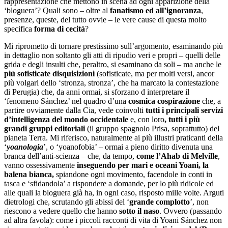
rappresentazione che mettono in scena ad ogni apparizione della
‘bloguera’? Quali sono – oltre al
fanatismo ed all’ignoranza
,
presenze, queste, del tutto ovvie – le vere cause di questa molto
specifica
forma di cecità
?
Mi riprometto di tornare prestissimo sull’argomento, esaminando più
in dettaglio non soltanto gli atti di ripudio veri e propri – quelli delle
grida e degli insulti che, peraltro, si esaminano da soli – ma anche le
più sofisticate disquisizioni
(sofisticate, ma per molti versi, ancor
più volgari dello ‘stronza, stronza’, che ha marcato la contestazione
di Perugia) che, da anni ormai, si sforzano d interpretare il
‘fenomeno Sánchez’ nel quadro d’una
cosmica cospirazione
che, a
partire ovviamente dalla Cia, vede coinvolti
tutti i principali servizi
d’intelligenza del mondo occidentale
e, con loro
, tutti i più
grandi gruppi editoriali
(il gruppo spagnolo Prisa, soprattutto) del
pianeta Terra. Mi riferisco, naturalmente ai più illustri praticanti della
‘
yoanologia
’, o ‘yoanofobia’ – ormai a pieno diritto divenuta una
branca dell’anti-scienza – che, da tempo,
come l’Ahab di Melville
,
vanno ossessivamente
inseguendo per mari e oceani Yoani, la
balena bianca,
spiandone ogni movimento, facendole in conti in
tasca e ‘sfidandola’ a rispondere a domande, per lo più ridicole ed
alle quali la bloguera già ha, in ogni caso, risposto mille volte. Arguti
dietrologi che, scrutando gli abissi del ‘
grande complotto
’, non
riescono a vedere quello che hanno
sotto il naso
. Ovvero (passando
ad altra favola): come i piccoli racconti di vita di Yoani Sánchez non