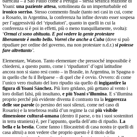
barricata – a Sao Paulo come a Perugia – stessa serafica reazione di
Yoani:
una paziente attesa
, sottolineata da un imperturbabile ed
ironico sorriso
. Stesso commento finale (tanto nei casi in cui, come
a Rosario, in Argentina, la conferenza ha infine dovuto esser sospesa
per l’aggressività del ‘ripudiatori’, quanto in quelli in cui la
conferenza si è poi in effetti, più o meno tranquillamente, svolta):
‘
Ormai ci sono abituata. E poi vedere la gente protestare
liberamente è molto bello. Vorrei che anche a Cuba
(dove si può
ripudiare per ordine del governo, ma non protestare n.d.r.)
si potesse
fare altrettanto
’.
Elementare, Watson. Tanto elementare che pressoché impossibile è
chiedersi, a questo punto, come i ‘ripudiatori’ d’ogni latitudine
ancora non si siano resi conto – in Brasile, in Argentina, in Spagna o
in quello che fu il Belpaese – di quel che è ovvio. Ovvero: di come
l’unico vero risultato del loro ripudio sia quello di
ingigantire la
figura di Yoani Sánchez.
Più loro gridano, più gettano al vento i
loro dollari falsi, più insultano,
e più Yoani s’illumina
. E s’illumina
proprio perché più evidente diventa il contrasto tra la
leggerezza
delle sue parole
(o persino dei suoi silenzi, come nel caso di
Rosario) e la tenebrosa realtà d’un regime la cui
più visibile
dimensione cultural-umana
(dentro il paese, o tra i suoi sostenitori
in terra straniera) è, per l’appunto, quella dell’atto di ripudio.
La
bella e la bestia
. Come fanno i filocastristi di casa nostra (e quelli di
casa altrui) a non vedere che proprio questo è il titolo della