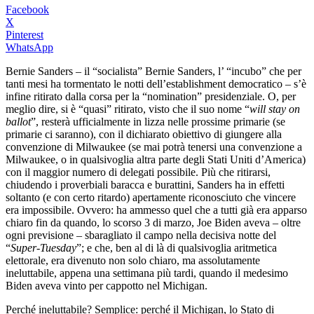
Facebook
X
Pinterest
WhatsApp
Bernie Sanders – il “socialista” Bernie Sanders, l’ “incubo” che per
tanti mesi ha tormentato le notti dell’establishment democratico – s’è
infine ritirato dalla corsa per la “nomination” presidenziale. O, per
meglio dire, si è “quasi” ritirato, visto che il suo nome “
will stay on
ballot
”, resterà ufficialmente in lizza nelle prossime primarie (se
primarie ci saranno), con il dichiarato obiettivo di giungere alla
convenzione di Milwaukee (se mai potrà tenersi una convenzione a
Milwaukee, o in qualsivoglia altra parte degli Stati Uniti d’America)
con il maggior numero di delegati possibile. Più che ritirarsi,
chiudendo i proverbiali baracca e burattini, Sanders ha in effetti
soltanto (e con certo ritardo) apertamente riconosciuto che vincere
era impossibile. Ovvero: ha ammesso quel che a tutti già era apparso
chiaro fin da quando, lo scorso 3 di marzo, Joe Biden aveva – oltre
ogni previsione – sbaragliato il campo nella decisiva notte del
“
Super-Tuesday
”; e che, ben al di là di qualsivoglia aritmetica
elettorale, era divenuto non solo chiaro, ma assolutamente
ineluttabile, appena una settimana più tardi, quando il medesimo
Biden aveva vinto per cappotto nel Michigan.
Perché ineluttabile? Semplice: perché il Michigan, lo Stato di