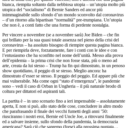
bianca, riempita soltanto dalla nebbiosa utopia – un’utopia molto più
utopica del “socialismo” di Bernie Sanders ed ancor più
inimmaginabile sullo sfondo d’un mondo sconvolto dal coronavirus
– d’un ritorno alla bipartisan “normalità” pre-trumpiana. Un’utopia
che non è, a conti fatto che una forma di perdente nostalgia.
Per vincere a novembre (se a novembre sarà) Joe Biden – che fin
qui brillato per la sua quasi totale assenza nel pieno della crisi del
coronavirus – ha assoluto bisogno di riempire questa pagina bianca.
E per riempirla deve, forzatamente, fare i conti con le idee e con
l’entusiasmo che ha sconfitto nel nome dell’unità. Messo alla prova
dell’epidemia – la prima crisi che non fosse stata, più o meno ad
arte, creata da lui stesso – Trump ha fin qui dimostrato, in un penoso
show quotidiano, il peggio di se stesso. Meglio ancora: ha
dimostrato d’esser se stesso. Il peggio del peggio. Ed appare più che
mai vulnerabile. Ma come ogni “stato d’emergenza”, le pandemie
sono – vedi il caso di Orban in Ungheria – il più naturale brodo di
coltura per dittatori ed aspiranti tali.
La partita è – in uno scenario fino a ieri impensabile – assolutamente
aperta, E non si può, allo stato delle cose, concludere in altro modo
che parafrasando il finale dei vecchi fumetti degli anni ’50:
riusciranno i nostri eroi, Bernie ed Uncle Joe, a ritrovarsi finalmente
ed a salvare insieme, sullo sfondo della pandemia, la democrazia
americana? Sarà ciò che sapremo (forse) alla prossima puntata…