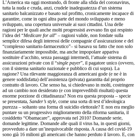
L’America sta oggi mostrando, di fronte alla sfida del coronavirus,
tutta la nuda e cruda, anzi, crudele inadeguatezza d’un sistema
sanitario balcanizzato e basato sul profitto, cronicamente incapace di
garantire, come in ogni altra parte del mondo sviluppato e meno
sviluppato, una copertura universale ai suoi cittadini. Una delle
ragioni per le quali anche molti progressisti avevano fin qui respinto
l’idea del “
Medicare for all
” – ragioni valide, non fondate sulla
semplice difesa degli interessi delle compagnie d’assicurazione e del
“complesso sanitario-farmaceutico”– si basava su fatto che non solo
finanziariamente impossibile, ma anche impopolare appariva
sostituire d’acchito, senza passaggi intermedi, l’attuale sistema di
assicurazioni private con il “
single payer
”, il pagatore unico (ovvero,
con il sistema sanitario nazionale e pubblico di cui sopra). La
ragione? Una rilevante maggioranza di americani gode (e ne è in
genere soddisfatta) dell’assistenza (privata) garantita dal proprio
contratto di lavoro. Che senso ha, si chiedevano in molti, costringere
ad un cambio non desiderato (e con imprevedibili risultati) questa
enorme porzione di cittadinanza? Non era questa proposta – specie
se presentata,
Sander’s style
, come una sorta di test d’ideologica
purezza – soltanto una forma di suicidio elettorale? E non era meglio
puntare su un progressivo miglioramento della riforma sanitaria, il
cosiddetto “Obamacare”, approvata nel 2010? Domande serie,
domande legittime. Domande alle quali il virus ha, in questi giorni,
provveduto a dare un’inequivocabile risposta. A causa del covid-19
sono già 16 milioni gli americani che hanno perduto il lavoro. E, con