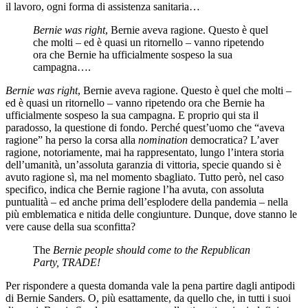
il lavoro, ogni forma di assistenza sanitaria…
Bernie was right
, Bernie aveva ragione. Questo è quel
che molti – ed è quasi un ritornello – vanno ripetendo
ora che Bernie ha ufficialmente sospeso la sua
campagna….
Bernie was right
, Bernie aveva ragione. Questo è quel che molti –
ed è quasi un ritornello – vanno ripetendo ora che Bernie ha
ufficialmente sospeso la sua campagna. E proprio qui sta il
paradosso, la questione di fondo. Perché quest’uomo che “aveva
ragione” ha perso la corsa alla
nomination
democratica? L’aver
ragione, notoriamente, mai ha rappresentato, lungo l’intera storia
dell’umanità, un’assoluta garanzia di vittoria, specie quando si è
avuto ragione sì, ma nel momento sbagliato. Tutto però, nel caso
specifico, indica che Bernie ragione l’ha avuta, con assoluta
puntualità – ed anche prima dell’esplodere della pandemia – nella
più emblematica e nitida delle congiunture. Dunque, dove stanno le
vere cause della sua sconfitta?
The
Bernie people should come to the Republican
Party, TRADE!
Per rispondere a questa domanda vale la pena partire dagli antipodi
di Bernie Sanders. O, più esattamente, da quello che, in tutti i suoi