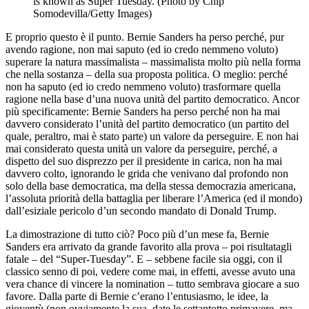
is known as Super Tuesday. (Photo by Chip
Somodevilla/Getty Images)
E proprio questo è il punto. Bernie Sanders ha perso perché, pur
avendo ragione, non mai saputo (ed io credo nemmeno voluto)
superare la natura massimalista – massimalista molto più nella forma
che nella sostanza – della sua proposta politica. O meglio: perché
non ha saputo (ed io credo nemmeno voluto) trasformare quella
ragione nella base d’una nuova unità del partito democratico. Ancor
più specificamente: Bernie Sanders ha perso perché non ha mai
davvero considerato l’unità del partito democratico (un partito del
quale, peraltro, mai è stato parte) un valore da perseguire. E non hai
mai considerato questa unità un valore da perseguire, perché, a
dispetto del suo disprezzo per il presidente in carica, non ha mai
davvero colto, ignorando le grida che venivano dal profondo non
solo della base democratica, ma della stessa democrazia americana,
l’assoluta priorità della battaglia per liberare l’America (ed il mondo)
dall’esiziale pericolo d’un secondo mandato di Donald Trump.
La dimostrazione di tutto ciò? Poco più d’un mese fa, Bernie
Sanders era arrivato da grande favorito alla prova – poi risultatagli
fatale – del “Super-Tuesday”. E – sebbene facile sia oggi, con il
classico senno di poi, vedere come mai, in effetti, avesse avuto una
vera chance di vincere la nomination – tutto sembrava giocare a suo
favore. Dalla parte di Bernie c’erano l’entusiasmo, le idee, la
gioventù (non ovviamente la sua, date le settantotto primavere, ma