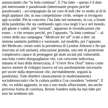
annunciando che “la lotta continua”. E l’ha fatto – questo è il dato
più interessante e paradossale (interessante proprio perché
paradossale) – accompagnato da un coro di lodi che va molto al di là
degli applausi che, in una competizione civile, sempre si rivolgono
agli sconfitti. Più in concreto: l’ha fatto nel momento, in cui, a fronte
della pandemia che sta cambiando ogni cosa negli Usa e nel mondo,
più giuste e valide, più “normali”, appaiono le rivendicazioni che
erano – e che restano perché, per l’appunto, “la lotta continua” – al
centro della sua campagna: “
Medicare for all
” (vale a dire: un
sistema sanitario pubblico e nazionale, sul modello, per l’appunto
del Medicare, creato sotto la presidenza di Lyndon Johnson e fin qui
riservato ai soli anziani), educazione gratuita, una rete di protezione
complessiva capace di proteggere gli strati sociali più vulnerabili,
una lotta contro diseguaglianze che, con crescente indecenza,
minano le basi della democrazia, il “
Green New Deal
” inteso come
nuovo motore di sviluppo (nuovo ed ora assolutamente necessario
per uscire dalla depressione che, inevitabilmente, seguirà la
pandemia). Tutti obiettivi classicamente (e moderatamente)
socialdemocratici che la cultura politica Usa considera “estremi”. E
che, va subito aggiunto, in una a suo modo affascinante, ma anche
perversa forma di coerenza, Bernie Sanders nulla ha mai fatto per
non far sembrare tali.