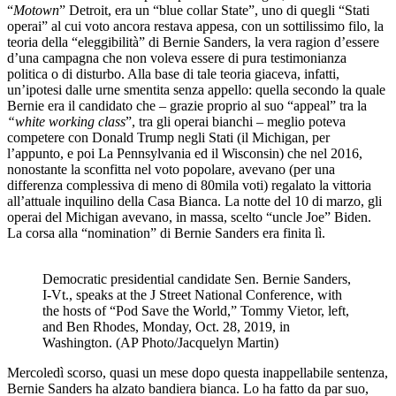
“
Motown
” Detroit, era un “blue collar State”, uno di quegli “Stati
operai” al cui voto ancora restava appesa, con un sottilissimo filo, la
teoria della “eleggibilità” di Bernie Sanders, la vera ragion d’essere
d’una campagna che non voleva essere di pura testimonianza
politica o di disturbo. Alla base di tale teoria giaceva, infatti,
un’ipotesi dalle urne smentita senza appello: quella secondo la quale
Bernie era il candidato che – grazie proprio al suo “appeal” tra la
“white working class
”, tra gli operai bianchi – meglio poteva
competere con Donald Trump negli Stati (il Michigan, per
l’appunto, e poi La Pennsylvania ed il Wisconsin) che nel 2016,
nonostante la sconfitta nel voto popolare, avevano (per una
differenza complessiva di meno di 80mila voti) regalato la vittoria
all’attuale inquilino della Casa Bianca. La notte del 10 di marzo, gli
operai del Michigan avevano, in massa, scelto “uncle Joe” Biden.
La corsa alla “nomination” di Bernie Sanders era finita lì.
Democratic presidential candidate Sen. Bernie Sanders,
I-Vt., speaks at the J Street National Conference, with
the hosts of “Pod Save the World,” Tommy Vietor, left,
and Ben Rhodes, Monday, Oct. 28, 2019, in
Washington. (AP Photo/Jacquelyn Martin)
Mercoledì scorso, quasi un mese dopo questa inappellabile sentenza,
Bernie Sanders ha alzato bandiera bianca. Lo ha fatto da par suo,