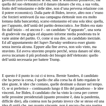
quella del suo elettorato) ed il danaro (danaro che era, a sua volta,
frutto dell’entusiasmo e delle idee, non d’una perversa relazione con
il potere economico). Dalla parte di Biden, invece, altro non c’erano
che forzieri semivuoti (la sua campagna elettorale non era molto
lontana dalla bancarotta), scarso entusiasmo ed una sola idea: quella,
per l’appunto, dell’unità del partito democratico. Joe Biden era stato
fin dall’inizio – ed ancora è – un candidato “d’apparato”, una sorta
di gradevole ma grigia ed alquanto informe media ponderata tra le
varie anime del partito. O, come si usa dire, un candidato inerziale.
Ed all’appuntamento del
Super-Tuesday
sembrava esser giunto
senza inerzia alcuna. Eppure alla fine aveva, non solo vinto, ma
stravinto. Ed aveva stravinto proprio perché, senza danaro né idee,
aveva incarnato il più profondo dei bisogni dell’elettorato: quello
dell’unità necessaria per battere Trump.
E questo è il punto in cui ci si trova. Bernie Sanders, il candidato
che ha perso la corsa, è quello che alla corsa ha di fatto regalato le
idee giuste, le idee che contano, quelle destinate a durare nel tempo.
O, se si preferisce – continuando lungo il filo del paradosso – le idee
vincenti. Joe Biden, il candidato che ha vinto la corsa per correre
nelle prossime presidenziali (quanto prossime è, data la pandemia,
difficile dire), alla contesa non ha portato invece che se stesso ed una
idea di unità che, per quanto vincente, non è ancora che una pagina