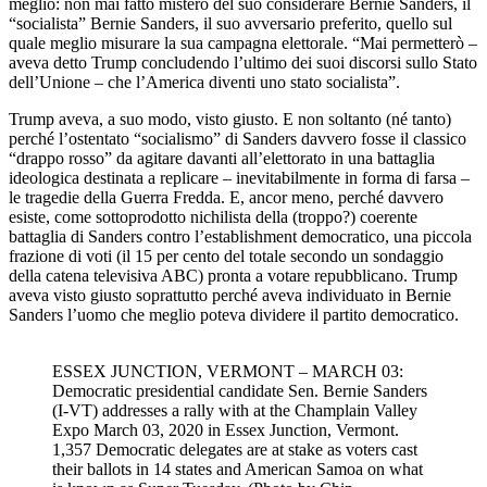
meglio: non mai fatto mistero del suo considerare Bernie Sanders, il
“socialista” Bernie Sanders, il suo avversario preferito, quello sul
quale meglio misurare la sua campagna elettorale. “Mai permetterò –
aveva detto Trump concludendo l’ultimo dei suoi discorsi sullo Stato
dell’Unione – che l’America diventi uno stato socialista”.
Trump aveva, a suo modo, visto giusto. E non soltanto (né tanto)
perché l’ostentato “socialismo” di Sanders davvero fosse il classico
“drappo rosso” da agitare davanti all’elettorato in una battaglia
ideologica destinata a replicare – inevitabilmente in forma di farsa –
le tragedie della Guerra Fredda. E, ancor meno, perché davvero
esiste, come sottoprodotto nichilista della (troppo?) coerente
battaglia di Sanders contro l’establishment democratico, una piccola
frazione di voti (il 15 per cento del totale secondo un sondaggio
della catena televisiva ABC) pronta a votare repubblicano. Trump
aveva visto giusto soprattutto perché aveva individuato in Bernie
Sanders l’uomo che meglio poteva dividere il partito democratico.
ESSEX JUNCTION, VERMONT – MARCH 03:
Democratic presidential candidate Sen. Bernie Sanders
(I-VT) addresses a rally with at the Champlain Valley
Expo March 03, 2020 in Essex Junction, Vermont.
1,357 Democratic delegates are at stake as voters cast
their ballots in 14 states and American Samoa on what