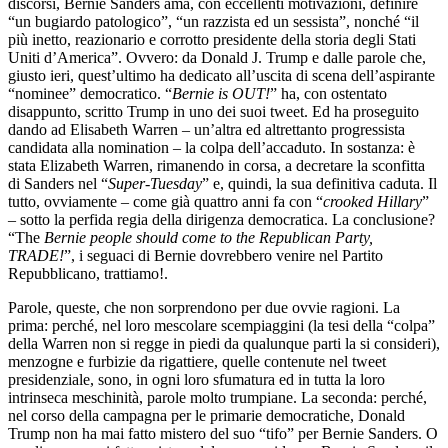
discorsi, Bernie Sanders ama, con eccellenti motivazioni, definire
“un bugiardo patologico”, “un razzista ed un sessista”, nonché “il
più inetto, reazionario e corrotto presidente della storia degli Stati
Uniti d’America”. Ovvero: da Donald J. Trump e dalle parole che,
giusto ieri, quest’ultimo ha dedicato all’uscita di scena dell’aspirante
“nominee” democratico. “
Bernie is OUT!
” ha, con ostentato
disappunto, scritto Trump in uno dei suoi tweet. Ed ha proseguito
dando ad Elisabeth Warren – un’altra ed altrettanto progressista
candidata alla nomination – la colpa dell’accaduto. In sostanza: è
stata Elizabeth Warren, rimanendo in corsa, a decretare la sconfitta
di Sanders nel “
Super-Tuesday
” e, quindi, la sua definitiva caduta. Il
tutto, ovviamente – come già quattro anni fa con “
crooked Hillary
”
– sotto la perfida regia della dirigenza democratica. La conclusione?
“The
Bernie people should come to the Republican Party,
TRADE!
”, i seguaci di Bernie dovrebbero venire nel Partito
Repubblicano, trattiamo!.
Parole, queste, che non sorprendono per due ovvie ragioni. La
prima: perché, nel loro mescolare scempiaggini (la tesi della “colpa”
della Warren non si regge in piedi da qualunque parti la si consideri),
menzogne e furbizie da rigattiere, quelle contenute nel tweet
presidenziale, sono, in ogni loro sfumatura ed in tutta la loro
intrinseca meschinità, parole molto trumpiane. La seconda: perché,
nel corso della campagna per le primarie democratiche, Donald
Trump non ha mai fatto mistero del suo “tifo” per Bernie Sanders. O