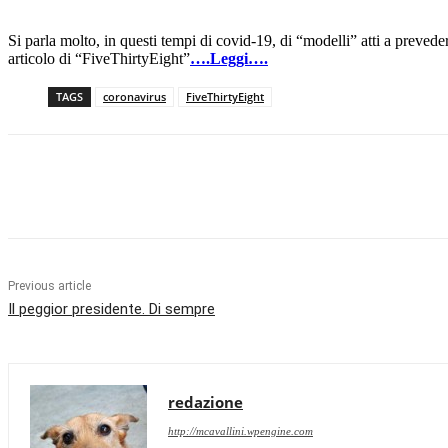
Si parla molto, in questi tempi di covid-19, di “modelli” atti a preved
articolo di “FiveThirtyEight”
….Leggi….
TAGS
coronavirus
FiveThirtyEight
Facebook
X
Pinterest
WhatsApp
Previous article
Il peggior presidente. Di sempre
redazione
http://mcavallini.wpengine.com