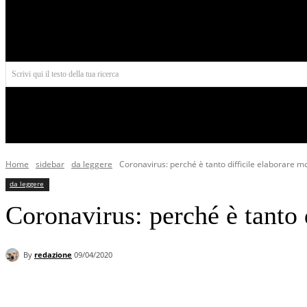
Aires
Scrivi qui il testo della tua ricerca
INIZIO
NORD AMERICA
AMERICA CENTRALE
Home
sidebar
da leggere
Coronavirus: perché è tanto difficile elaborare mod
da leggere
Coronavirus: perché è tanto d
By
redazione
09/04/2020
Facebook
X
Pinterest
WhatsApp