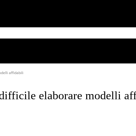
MESSICO
CUBA
CARIBE
BRASILE
SUD AMERICA
Thursday, August 6, 2026
elli affidabili
ifficile elaborare modelli aff