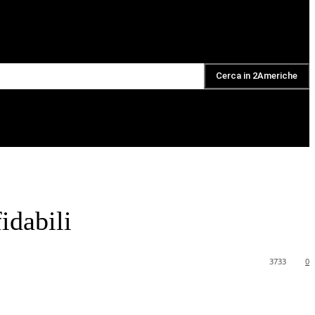
Cerca in 2Americhe
DAILY PODCAST
idabili
3733
0