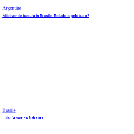
Argentina
Milei vende basura in Brasile. Boludo o pelotudo?
Brasile
Lula: l’America è di tutti