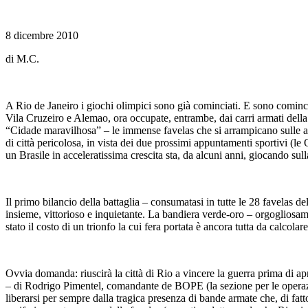
8 dicembre 2010
di M.C.
A Rio de Janeiro i giochi olimpici sono già cominciati. E sono comincia
Vila Cruzeiro e Alemao, ora occupate, entrambe, dai carri armati della 
“Cidade maravilhosa” – le immense favelas che si arrampicano sulle al
di città pericolosa, in vista dei due prossimi appuntamenti sportivi (l
un Brasile in acceleratissima crescita sta, da alcuni anni, giocando sul
Il primo bilancio della battaglia – consumatasi in tutte le 28 favelas d
insieme, vittorioso e inquietante. La bandiera verde-oro – orgogliosame
stato il costo di un trionfo la cui fera portata è ancora tutta da calcolare
Ovvia domanda: riuscirà la città di Rio a vincere la guerra prima di apr
– di Rodrigo Pimentel, comandante de BOPE (la sezione per le operazioni
liberarsi per sempre dalla tragica presenza di bande armate che, di fatt