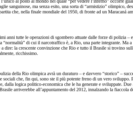
ia l’unico al posto al mondo nel quale “per vedere l’inferno” occorre g
aglie sanguinose, ma senza esito, una sorta di “armistizio” olimpico, des
partita che, nella finale mondiale del 1950, di fronte ad un Maracaná amm
timi anni tutte le operazioni di sgombero attuate dalle forze di polizia – 
alla “normalità” di cui il narcotraffico è, a Rio, una parte integrante. M
a dire: la crescente convinzione che Rio e tutto il Brasile si trovino sul
lmente, ricchissimo.
ulizia della Rio olimpica avrà un duraturo – e davvero “storico” – success
ze sociali che, fin qui, sono ste il più potente freno di un vero sviluppo
sce, dalla logica politico-economica che le ha generate e sviluppate. Due
asile arriverebbe all’appuntamento del 2012, innalzando la fiaccola dell