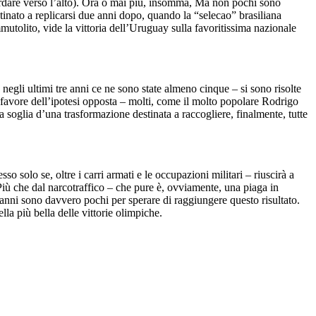
uardare verso l’alto). Ora o mai più, insomma, Ma non pochi sono
tinato a replicarsi due anni dopo, quando la “selecao” brasiliana
utolito, vide la vittoria dell’Uruguay sulla favoritissima nazionale
e negli ultimi tre anni ce ne sono state almeno cinque – si sono risolte
a a favore dell’ipotesi opposta – molti, come il molto popolare Rodrigo
la soglia d’una trasformazione destinata a raccogliere, finalmente, tutte
o solo se, oltre i carri armati e le occupazioni militari – riuscirà a
. Più che dal narcotraffico – che pure è, ovviamente, una piaga in
 anni sono davvero pochi per sperare di raggiungere questo risultato.
a più bella delle vittorie olimpiche.