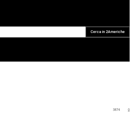
Cerca in 2Americhe
DAILY PODCAST
3874
0