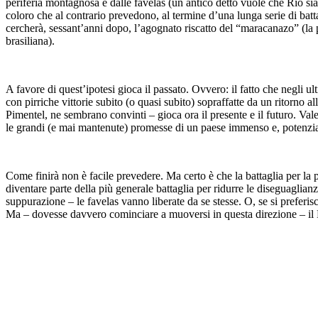
periferia montagnosa e dalle favelas (un antico detto vuole che Rio s
coloro che al contrario prevedono, al termine d’una lunga serie di batt
cercherà, sessant’anni dopo, l’agognato riscatto del “maracanazo” (la 
brasiliana).
A favore di quest’ipotesi gioca il passato. Ovvero: il fatto che negli ul
con pirriche vittorie subito (o quasi subito) sopraffatte da un ritorno 
Pimentel, ne sembrano convinti – gioca ora il presente e il futuro. Vale 
le grandi (e mai mantenute) promesse di un paese immenso e, potenzia
Come finirà non è facile prevedere. Ma certo è che la battaglia per la p
diventare parte della più generale battaglia per ridurre le diseguaglian
suppurazione – le favelas vanno liberate da se stesse. O, se si preferi
Ma – dovesse davvero cominciare a muoversi in questa direzione – il Br