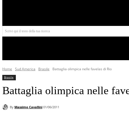
Aires
Scrivi qui il testo della tua ricerca
INIZIO
NORD AMERICA
AMERICA CENTRALE
Home
Sud America
Brasile
Battaglia olimpica nelle favelas di Rio
Brasile
Battaglia olimpica nelle fav
By
Massimo Cavallini
01/06/2011
Facebook
X
Pinterest
WhatsApp