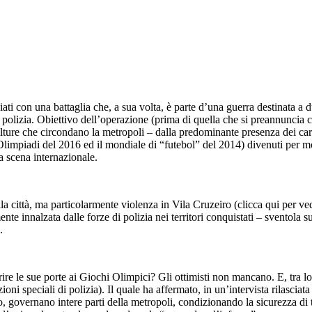
ti con una battaglia che, a sua volta, è parte d’una guerra destinata a 
polizia. Obiettivo dell’operazione (prima di quella che si preannuncia co
ture che circondano la metropoli – dalla predominante presenza dei carte
e Olimpiadi del 2016 ed il mondiale di “futebol” del 2014) divenuti per m
la scena internazionale.
ella città, ma particolarmente violenza in Vila Cruzeiro (clicca qui per ve
nte innalzata dalle forze di polizia nei territori conquistati – sventola
.
ire le sue porte ai Giochi Olimpici? Gli ottimisti non mancano. E, tra lo
 speciali di polizia). Il quale ha affermato, in un’intervista rilasciata
o, governano intere parti della metropoli, condizionando la sicurezza di t