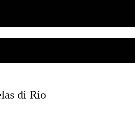
MESSICO
CUBA
CARIBE
BRASILE
SUD AMERICA
Saturday, August 8, 2026
elas di Rio