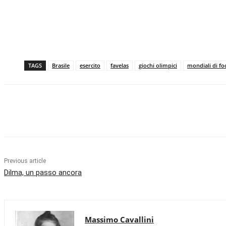
TAGS
Brasile
esercito
favelas
giochi olimpici
mondiali di fo
Facebook
X
Pinterest
WhatsApp
Previous article
Dilma, un passo ancora
Massimo Cavallini