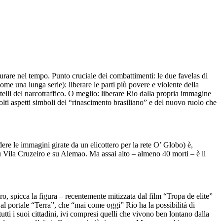
durare nel tempo. Punto cruciale dei combattimenti: le due favelas di
me una lunga serie): liberare le parti più povere e violente della
lli del narcotraffico. O meglio: liberare Rio dalla propria immagine
olti aspetti simboli del “rinascimento brasiliano” e del nuovo ruolo che
dere le immagini girate da un elicottero per la rete O’ Globo) è,
 su Vila Cruzeiro e su Alemao. Ma assai alto – almeno 40 morti – è il
ro, spicca la figura – recentemente mitizzata dal film “Tropa de elite”
 al portale “Terra”, che “mai come oggi” Rio ha la possibilità di
utti i suoi cittadini, ivi compresi quelli che vivono ben lontano dalla