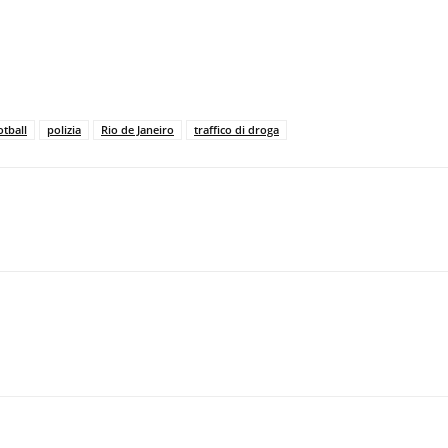
otball
polizia
Rio de Janeiro
traffico di droga