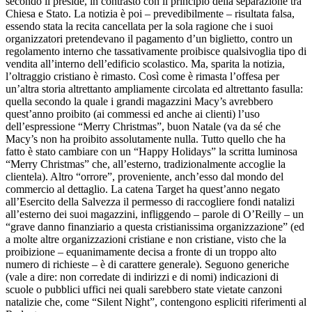
secondo il preside, in contrasto con il principio della separazione tra
Chiesa e Stato. La notizia è poi – prevedibilmente – risultata falsa,
essendo stata la recita cancellata per la sola ragione che i suoi
organizzatori pretendevano il pagamento d’un biglietto, contro un
regolamento interno che tassativamente proibisce qualsivoglia tipo di
vendita all’interno dell’edificio scolastico. Ma, sparita la notizia,
l’oltraggio cristiano è rimasto. Così come è rimasta l’offesa per
un’altra storia altrettanto ampliamente circolata ed altrettanto fasulla:
quella secondo la quale i grandi magazzini Macy’s avrebbero
quest’anno proibito (ai commessi ed anche ai clienti) l’uso
dell’espressione “Merry Christmas”, buon Natale (va da sé che
Macy’s non ha proibito assolutamente nulla. Tutto quello che ha
fatto è stato cambiare con un “Happy Holidays” la scritta luminosa
“Merry Christmas” che, all’esterno, tradizionalmente accoglie la
clientela). Altro “orrore”, proveniente, anch’esso dal mondo del
commercio al dettaglio. La catena Target ha quest’anno negato
all’Esercito della Salvezza il permesso di raccogliere fondi natalizi
all’esterno dei suoi magazzini, infliggendo – parole di O’Reilly – un
“grave danno finanziario a questa cristianissima organizzazione” (ed
a molte altre organizzazioni cristiane e non cristiane, visto che la
proibizione – equanimamente decisa a fronte di un troppo alto
numero di richieste – è di carattere generale). Seguono generiche
(vale a dire: non corredate di indirizzi e di nomi) indicazioni di
scuole o pubblici uffici nei quali sarebbero state vietate canzoni
natalizie che, come “Silent Night”, contengono espliciti riferimenti al