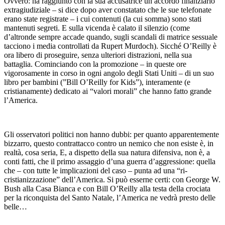
Ovvero: ha raggiunto con la sua accusatrice un accordo finanziario
extragiudiziale – si dice dopo aver constatato che le sue telefonate
erano state registrate – i cui contenuti (la cui somma) sono stati
mantenuti segreti. E sulla vicenda è calato il silenzio (come
d’altronde sempre accade quando, sugli scandali di matrice sessuale
tacciono i media controllati da Rupert Murdoch). Sicché O’Reilly è
ora libero di proseguire, senza ulteriori distrazioni, nella sua
battaglia. Cominciando con la promozione – in queste ore
vigorosamente in corso in ogni angolo degli Stati Uniti – di un suo
libro per bambini (”Bill O’Reilly for Kids”), interamente (e
cristianamente) dedicato ai “valori morali” che hanno fatto grande
l’America.
Gli osservatori politici non hanno dubbi: per quanto apparentemente
bizzarro, questo contrattacco contro un nemico che non esiste è, in
realtà, cosa seria, E, a dispetto della sua natura difensiva, non è, a
conti fatti, che il primo assaggio d’una guerra d’aggressione: quella
che – con tutte le implicazioni del caso – punta ad una “ri-
cristianizzazione” dell’America. Si può esserne certi: con George W.
Bush alla Casa Bianca e con Bill O’Reilly alla testa della crociata
per la riconquista del Santo Natale, l’America ne vedrà presto delle
belle…