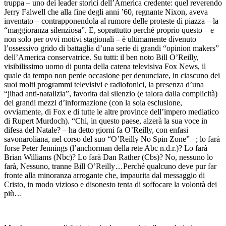
truppa – uno dei leader storici dell’America credente: quel reverendo
Jerry Falwell che alla fine degli anni ’60, regnante Nixon, aveva
inventato – contrapponendola al rumore delle proteste di piazza – la
“maggioranza silenziosa”. E, soprattutto perché proprio questo – e
non solo per ovvi motivi stagionali – è ultimamente divenuto
l’ossessivo grido di battaglia d’una serie di grandi “opinion makers”
dell’America conservatrice. Su tutti: il ben noto Bill O’Reilly,
visibilissimo uomo di punta della catena televisiva Fox News, il
quale da tempo non perde occasione per denunciare, in ciascuno dei
suoi molti programmi televisivi e radiofonici, la presenza d’una
“jihad anti-natalizia”, favorita dal silenzio (e talora dalla complicità)
dei grandi mezzi d’informazione (con la sola esclusione,
ovviamente, di Fox e di tutte le altre province dell’impero mediatico
di Rupert Murdoch). “Chi, in questo paese, alzerà la sua voce in
difesa del Natale? – ha detto giorni fa O’Reilly, con enfasi
savonaroliana, nel corso del suo “O’Reilly No Spin Zone” –; lo farà
forse Peter Jennings (l’anchorman della rete Abc n.d.r.)? Lo farà
Brian Williams (Nbc)? Lo farà Dan Rather (Cbs)? No, nessuno lo
farà, Nessuno, tranne Bill O’Reilly…Perché qualcuno deve pur far
fronte alla minoranza arrogante che, impaurita dal messaggio di
Cristo, in modo vizioso e disonesto tenta di soffocare la volontà dei
più…