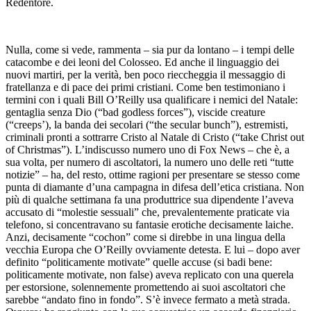
Redentore.
Nulla, come si vede, rammenta – sia pur da lontano – i tempi delle
catacombe e dei leoni del Colosseo. Ed anche il linguaggio dei
nuovi martiri, per la verità, ben poco rieccheggia il messaggio di
fratellanza e di pace dei primi cristiani. Come ben testimoniano i
termini con i quali Bill O’Reilly usa qualificare i nemici del Natale:
gentaglia senza Dio (“bad godless forces”), viscide creature
(“creeps’), la banda dei secolari (“the secular bunch”), estremisti,
criminali pronti a sottrarre Cristo al Natale di Cristo (“take Christ out
of Christmas”). L’indiscusso numero uno di Fox News – che è, a
sua volta, per numero di ascoltatori, la numero uno delle reti “tutte
notizie” – ha, del resto, ottime ragioni per presentare se stesso come
punta di diamante d’una campagna in difesa dell’etica cristiana. Non
più di qualche settimana fa una produttrice sua dipendente l’aveva
accusato di “molestie sessuali” che, prevalentemente praticate via
telefono, si concentravano su fantasie erotiche decisamente laiche.
Anzi, decisamente “cochon” come si direbbe in una lingua della
vecchia Europa che O’Reilly ovviamente detesta. E lui – dopo aver
definito “politicamente motivate” quelle accuse (si badi bene:
politicamente motivate, non false) aveva replicato con una querela
per estorsione, solennemente promettendo ai suoi ascoltatori che
sarebbe “andato fino in fondo”. S’è invece fermato a metà strada.