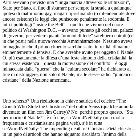
Altri avevano previsto una “lunga marcia attraverso le istituzioni”,
Stato per Stato, al fine di sbarrare per sempre la strada a qualunque
ipotesi di matrimonio gay, magari ripristinando (o difendendole dove
ancora esistono) le leggi che puniscono penalmente la sodomia. E
tutti i politologi “inside the Belt” – quelli che vivono nel cuore
politico di Washington D.C. – avevano puntato gli occhi sui palazzi
di governo, per vedere quanti “uomini di fede” sarebbero entrati (ed
in che posti) nella nuova-vecchia Amministrazione. Nessuno aveva
immaginato che il primo cimento sarebbe stato, in realtà, di natura
eminentemente difensiva. E che avrebbe avuto per oggetto il Natale.
O, più esattamente: la difesa d’una festa simbolo della cristianità, la
cui stessa esistenza – questa la motivazione del conflitto – è oggi
minacciata dalla “guerra” che la “cultura secolare” ha dichiarato al
fine di distruggere, non solo il Natale, ma le stesse radici “giudaico-
cristiane” della Nazione americana.
Uno scherzo? Una riedizione in chiave satirica del celebre “The
Grinch Who Stole the Christmas” del dottor Seuss (qualche anno fa
diventato un film con Jim Carrey)? No, perché proprio questo, “Sta
per morire il Natale?”, è ciò che, su WorldNetDaily (una molto
frequentata e cristianissima pagina web), s’è in tutta
serWorldNetDaily: The impending death of Christmas?ietà chiesto –
in un paio di articoli che hanno alquanto riscaldato l’animo della