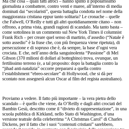
Ma che cosa – quali fatti atroci – hanno spinto il popolarissimo
giornalista a combattere, contro venti e maree, all’interno di media
dominati dai “secolaristi”, questa battaglia condotta nel nome della
maggioranza cristiana eppur tanto solitaria? Le cronache – quelle
che Falwell, O’Reilly e tutti gli altri quotidianamente citano – non
offrono, a prima vista, grandi ragioni di scandalo. Ma tanto basta –
come sottolinea in un commento sul New York Times il columnist
Frank Rich – per creare quel senso di martirio, d’assedio (“Natale è
sotto assedio” è la frase che, con più frequenza viene ripetuta), di
persecuzione e di sopruso che è, da sempre, la base d’ogni vera
crociata. E che, nell’anno della sanguinolenta “Passione” di Mel
Gibson (370 milioni di dollari al botteghino) trova, ovunque, un
fertilissimo terreno (e, a tal proposito: dopo la battaglia contro la
“jihad anti-natalizia” occorre prepararsi a quella contro
l’establishment “ebreo-secolare” di Hollywood, che si dà per
scontato non assegnerà alcun Oscar al film del regista australiano).
Proviamo a vedere. Il fatto più importante – la vera pietra dello
scandalo – è quello che viene, da O’Reilly e dagli altri crociati del
Bambin Gesù, descritto come il “divieto di rappresentazione”, in una
scuola pubblica di Kirkland, nello Stato di Washington, d’una
versione teatrale della celeberrima “A Christmas Carol” di Charles
Dickens, per il fatto che i suoi “contenuti cristiani” sarebbero,