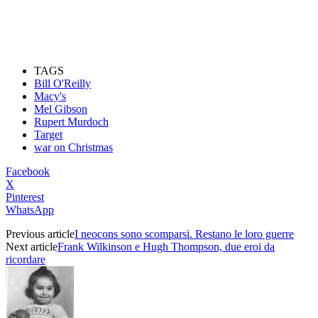
TAGS
Bill O'Reilly
Macy's
Mel Gibson
Rupert Murdoch
Target
war on Christmas
Facebook
X
Pinterest
WhatsApp
Previous article
I neocons sono scomparsi. Restano le loro guerre
Next article
Frank Wilkinson e Hugh Thompson, due eroi da
ricordare