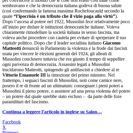
per convincere il mondo che le cose non erano così male come
sembravano e che la democrazia italiana godeva di buona salute
(così confermando la famosa massima Rochefoucauld secondo la
quale
“l’ipocrisia è un tributo che il vizio paga alla virtù”
).
Dopo l’ascesa al potere nel 1922, Mussolini fece relativamente poco
all’inizio per disfare le istituzioni democratiche italiane. Voleva
chiaramente rimodellare la società italiana in senso fascista, ma
voleva anche procedere con cautela per evitare di sperperare il suo
capitale politico. Dopo che il leader socialista italiano
Giacomo
Matteotti
denunciò in Parlamento la violenza e la frode dai fascisti
usata per vincere le elezioni generali del 1924, gli alleati di
Mussolini conclusero tuttavia che era giunto il tempo di seppellire
ogni parvenza di democrazia. Assassini legati a Mussolini
trucidarono Matteotti, spingendo gli antifascisti a chiedere al re
Vittorio Emanuele III
la rimozione del primo ministro. Nel
frattempo, i seguaci fascisti di Mussolini, noti come camice nere,
posero il re di fronte ad un ultimatum: consegnare i pieni poteri a
Mussolini il pieno potere, o assistere ad una presa violenta del potere
– un potere dal quale sarebbe stato escluso – da parte delle foze
paramilitari del fascismo.
Continua a leggere l’articolo in inglese su Salon…
Facebook
X
Pinterest