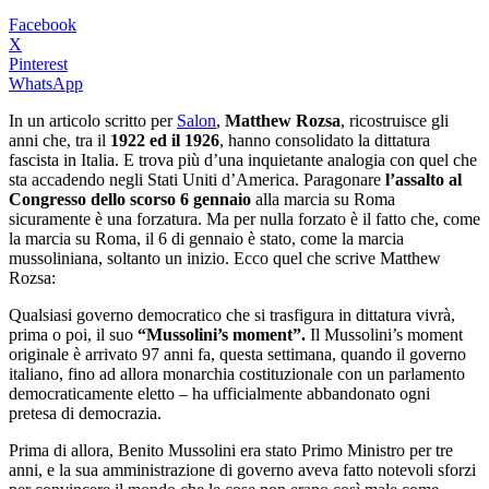
Facebook
X
Pinterest
WhatsApp
In un articolo scritto per
Salon
,
Matthew Rozsa
, ricostruisce gli
anni che, tra il
1922 ed il 1926
, hanno consolidato la dittatura
fascista in Italia. E trova più d’una inquietante analogia con quel che
sta accadendo negli Stati Uniti d’America. Paragonare
l’assalto al
Congresso dello scorso 6 gennaio
alla marcia su Roma
sicuramente è una forzatura. Ma per nulla forzato è il fatto che, come
la marcia su Roma, il 6 di gennaio è stato, come la marcia
mussoliniana, soltanto un inizio. Ecco quel che scrive Matthew
Rozsa:
Qualsiasi governo democratico che si trasfigura in dittatura vivrà,
prima o poi, il suo
“Mussolini’s moment”.
Il Mussolini’s moment
originale è arrivato 97 anni fa, questa settimana, quando il governo
italiano, fino ad allora monarchia costituzionale con un parlamento
democraticamente eletto – ha ufficialmente abbandonato ogni
pretesa di democrazia.
Prima di allora, Benito Mussolini era stato Primo Ministro per tre
anni, e la sua amministrazione di governo aveva fatto notevoli sforzi