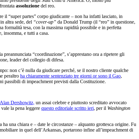
simo presidente degli Stati Uniti d’America. O, molto più
sfrontata
assoluzione
del reo.
 il “super partes” corpo giudicante – non ha infatti lasciato, in
in altra sede, del
“cover-up”
da Donald Trump (il “reo” in questione,
 formalità tesa, con la massima rapidità possibile e in perfetta
, insomma, e tutti a casa.
a preannunciata “coordinazione”, s’apprestano ora a ripetere gli
one, leader del collegio di difesa.
mpo: non c’è nulla da giudicare perché, se il nostro cliente qualche
me peraltro
ha chiaramente sentenziato tre giorni or sono il Gao
,
ini passibili di impeachment previsti dalla Costituzione.
 Alan Dershowitz,
un assai celebre e piuttosto screditato avvocato
i, vale la pena leggere
questo editoriale scritto ieri
, per il
Washington
a ha una chiara e – date le circostanze – alquanto grottesca origine. Fu
 immobiliare in quel dell’Arkansas, portarono infine all’impeachment di