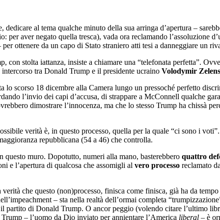
e, dedicare al tema qualche minuto della sua arringa d’apertura – sarebb
io: per aver negato quella tresca), vada ora reclamando l’assoluzione d
er ottenere da un capo di Stato straniero atti tesi a danneggiare un riva
, con stolta iattanza, insiste a chiamare una “telefonata perfetta”. Ov
o intercorso tra Donald Trump e il presidente ucraino
Volodymir Zelen
ta lo scorso 18 dicembre alla Camera lungo un pressoché perfetto discrimi
tardando l’invio dei capi d’accusa, di strappare a McConnell qualche gar
vrebbero dimostrare l’innocenza, ma che lo stesso Trump ha chissà per
bile verità è, in questo processo, quella per la quale “ci sono i voti”. 
a maggioranza repubblicana (54 a 46) che controlla.
 in questo muro. Dopotutto, numeri alla mano, basterebbero
quattro def
oni e l’apertura di qualcosa che assomigli al
vero processo
reclamato da
verità che questo (non)processo, finisca come finisca, già ha da tempo 
ell’impeachment – sta nella realtà dell’ormai completa “trumpizzazione” 
il partito di Donald Trump. O ancor peggio (volendo citare l’ultimo lib
i Trump – l’uomo da Dio inviato per annientare l’America
liberal
– è or