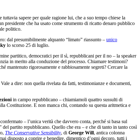
e tuttavia sapere per quale ragione lui, che a suo tempo chiese la
’un presidente che ha usato come strumento di ricatto denaro pubblico
le politico.
vero: dal presumibilmente alquanto “limato” riassunto –
unico
sky
lo scorso 25 di luglio.
ne partitico, democratici per il sì, repubblicani per il no – la speaker
anzia in merito alla conduzione del processo. Chiamare testimoni?
ché mantenuto rigorosamente e rabbiosamente segreti? Cercare la
Vale a dire: non quella rivelata da fatti, testimonianze e documenti,
ezioni
in campo repubblicano – chiamiamoli quattro sussulti di
lla Costituzione. E non manca chi, contando su questa aritmetica e
confermato – l’unica verità che davvero conta, perché si basa sul
del partito repubblicano. Quello che era – e che di tanto in tanto così
ro,
The Conservative Sensibility
, di
George Will
, antica colonna
mai disposto a coprire e benedire, dimentico d’ogni decoro, tutti i