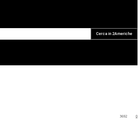
Cerca in 2Americhe
DAILY PODCAST
3692
0