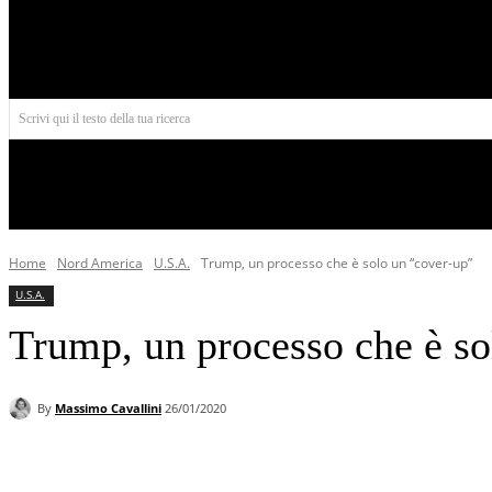
Aires
Scrivi qui il testo della tua ricerca
INIZIO
NORD AMERICA
AMERICA CENTRALE
Home
Nord America
U.S.A.
Trump, un processo che è solo un “cover-up”
U.S.A.
Trump, un processo che è so
By
Massimo Cavallini
26/01/2020
Facebook
X
Pinterest
WhatsApp