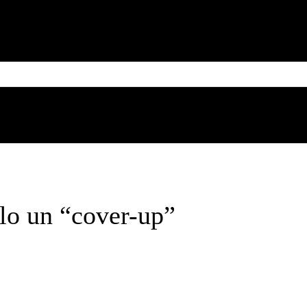
MESSICO
CUBA
CARIBE
BRASILE
SUD AMERICA
Thursday, August 6, 2026
lo un “cover-up”