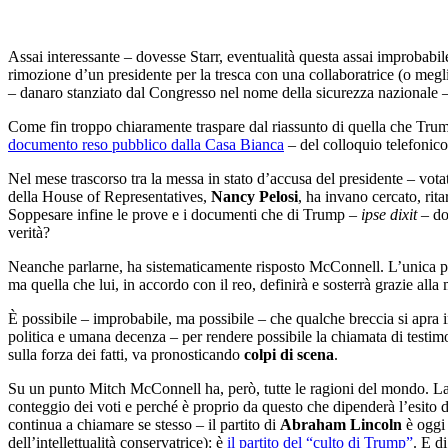
Assai interessante – dovesse Starr, eventualità questa assai improbabil
rimozione d’un presidente per la tresca con una collaboratrice (o megl
– danaro stanziato dal Congresso nel nome della sicurezza nazionale – p
Come fin troppo chiaramente traspare dal riassunto di quella che Trump
documento reso pubblico dalla Casa Bianca
– del colloquio telefonic
Nel mese trascorso tra la messa in stato d’accusa del presidente – vota
della House of Representatives,
Nancy Pelosi
, ha invano cercato, ri
Soppesare infine le prove e i documenti che di Trump –
ipse dixit
– do
verità?
Neanche parlarne, ha sistematicamente risposto McConnell. L’unica possi
ma quella che lui, in accordo con il reo, definirà e sosterrà grazie all
È possibile – improbabile, ma possibile – che qualche breccia si apra
politica e umana decenza – per rendere possibile la chiamata di testim
sulla forza dei fatti, va pronosticando
colpi di scena
.
Su un punto Mitch McConnell ha, però, tutte le ragioni del mondo. La 
conteggio dei voti e perché è proprio da questo che dipenderà l’esito d
continua a chiamare se stesso – il partito di
Abraham Lincoln
è oggi 
dell’intellettualità conservatrice): è
il partito del “culto di Trump”
. E d