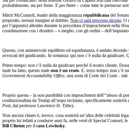
Sta per cominciare, nella solenne cornice di Capitol Hill (ala riservata
probabilmente, sta per finire. E per finire – come tutte le premesse se
Mitch McConnell, leader della maggioranza
repubblicana
del Senato 
proposito, nessun margine al dubbio.
Non ci sarà processo alcuno
. O 
per l’appunto) allestito durante la procedura d’impeachment nella House
coordinazione con i desideri – o meglio, con gli ordini – dell’imputato
Questo, con ammirevole equilibrio ed equidistanza, è andato dicendo i
avvocati del giudicando. In sostanza: qui non c’è nulla da giudicare. Qu
Primo tempo: non c’è nulla da giudicare perché il nostro cliente, Don
male ha fatto, questo male
non è un reato
. E, terzo tempo: non c’è n
Government Accountability Office
, una sorta di Corte dei Conti – tale
Proprio questa – la non punibilità con impeachment dell’“abuso di poter
costituzionalista da Trump all’uopo reclutato, specificamente sosterrà d
Post
, dal professor Lawrence H. Tribe).
Non ancora chiaro è, invece, cosa sosterrà un’altra delle celebrità leg
proprio lui infatti a condurre anni fa, nelle vesti di Special Counsel,
Bill Clinton
per il
caso Lewinsky
.