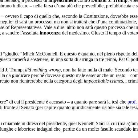
 al Senato), il processo di
impeachment
contro
Donald J. Trump
, 45e
mbrano indicare – nella farsa d’una più che prevedibile, prefabbricata e 
– ovvero il capo di quello che, secondo la Costituzione, dovrebbe essere
meglio: ci sarà un processo, ma non si tratterà che d’una continuazione, 
 of Representatives. Vale a dire: altro non sarà questo processo che una
, a sancire l’assoluta
innocenza
del medesimo. Giusto il tempo di votare
l “giudice” Mitch McConnell. E questo è quanto, nel pieno rispetto dell
esto tornerà a sostenere, in una sorta di arringa in tre tempi, Pat Cipoll
ald J. Trump,
did nothing wrong
, non ha fatto nulla di male. Secondo te
ulla da giudicare perché dovesse questo male esser anche un reato – co
 reato non rientrerebbe nella categoria degli
impeachable crimes
, i crim
e” di cui il presidente è accusato – a quanto pare sarà la tesi che
prof.
i fronte al Senato (per capire quanto giuridicamente risibile sia tale tes
ali chiamate in difesa del presidente, quel Kenneth Starr la cui (mala)fam
 le lunghe e laboriose indagini che, partite da un molto fasullo scandalo