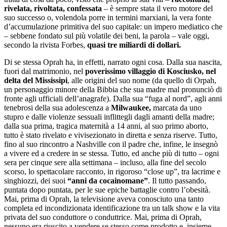
rivelata, rivoltata, confessata
– è sempre stata il vero motore del
suo successo o, volendola porre in termini marxiani, la vera fonte
d’accumulazione primitiva del suo capitale: un impero mediatico che
– sebbene fondato sul più volatile dei beni, la parola – vale oggi,
secondo la rivista Forbes,
quasi tre miliardi di dollari.
Di se stessa Oprah ha, in effetti, narrato ogni cosa. Dalla sua nascita,
fuori dal matrimonio, nel
poverissimo villaggio di Kosciusko, nel
delta del Mississipi
, alle origini del suo nome (da quello di Orpah,
un personaggio minore della Bibbia che sua madre mal pronunciò di
fronte agli ufficiali dell’anagrafe). Dalla sua “fuga al nord”, agli anni
tenebrosi della sua adolescenza a
Milwaukee,
marcata da uno
stupro e dalle violenze sessuali inflittegli dagli amanti della madre;
dalla sua prima, tragica maternità a 14 anni, al suo primo aborto,
tutto è stato rivelato e vivisezionato in diretta e senza riserve. Tutto,
fino al suo rincontro a Nashville con il padre che, infine, le insegnò
a vivere ed a credere in se stessa. Tutto, ed anche più di tutto – ogni
sera per cinque sere alla settimana – incluso, alla fine del secolo
scorso, lo spettacolare racconto, in rigoroso “close up”, tra lacrime e
singhiozzi, dei suoi
“anni da cocainomane”
. Il tutto passando,
puntata dopo puntata, per le sue epiche battaglie contro l’obesità.
Mai, prima di Oprah, la televisione aveva conosciuto una tanto
completa ed incondizionata identificazione tra un talk show e la vita
privata del suo conduttore o conduttrice. Mai, prima di Oprah,
nessuno era riuscito a vendere se stesso come prodotto e, insieme,