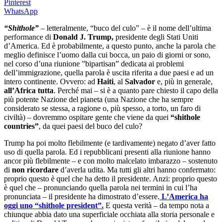
Pinterest
WhatsApp
“Shithole”
– letteralmente, “buco del culo” – è il nome dell’ultima
performance di
Donald J. Trump,
presidente degli Stati Uniti
d’America. Ed è probabilmente, a questo punto, anche la parola che
meglio definisce l’uomo dalla cui bocca, un paio di giorni or sono,
nel corso d’una riunione ”bipartisan” dedicata ai problemi
dell’immigrazione, quella parola è uscita riferita a due paesi e ad un
intero continente. Ovvero: ad
Haiti
, al
Salvador
e, più in generale,
all’Africa tutta
. Perché mai – si è a quanto pare chiesto il capo della
più potente Nazione del pianeta (una Nazione che ha sempre
considerato se stessa, a ragione o, più spesso, a torto, un faro di
civiltà) – dovremmo ospitare gente che viene da quei
“shithole
countries”
, da quei paesi del buco del culo?
Trump ha poi molto flebilmente (e tardivamente) negato d’aver fatto
uso di quella parola. Ed i repubblicani presenti alla riunione hanno
ancor più flebilmente – e con molto malcelato imbarazzo – sostenuto
di
non ricordare
d’averla udita. Ma tutti gli altri hanno confermato:
proprio questo è quel che ha detto il presidente. Anzi: proprio questo
è quel che – pronunciando quella parola nei termini in cui l’ha
pronunciata – il presidente ha dimostrato d’essere.
L’America ha
oggi uno “shithole president”.
E questa verità – da tempo nota a
chiunque abbia dato una superficiale occhiata alla storia personale e