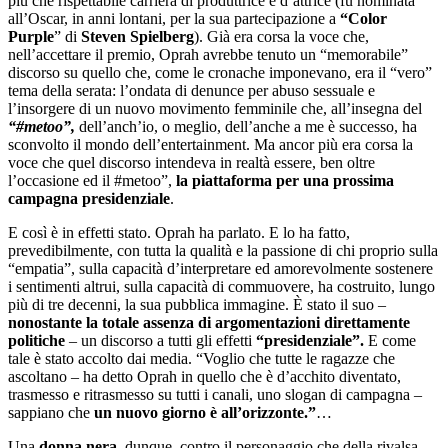
più che rispettabile carriera di produttrice e d’attrice (fu nominata
all’Oscar, in anni lontani, per la sua partecipazione a
“Color
Purple
” di
Steven Spielberg
). Già era corsa la voce che,
nell’accettare il premio, Oprah avrebbe tenuto un “memorabile”
discorso su quello che, come le cronache imponevano, era il “vero”
tema della serata: l’ondata di denunce per abuso sessuale e
l’insorgere di un nuovo movimento femminile che, all’insegna del
“#metoo”,
dell’anch’io, o meglio, dell’anche a me è successo, ha
sconvolto il mondo dell’entertainment. Ma ancor più era corsa la
voce che quel discorso intendeva in realtà essere, ben oltre
l’occasione ed il #metoo”,
la piattaforma per una prossima
campagna presidenziale
.
E così è in effetti stato. Oprah ha parlato. E lo ha fatto,
prevedibilmente, con tutta la qualità e la passione di chi proprio sulla
“empatia”, sulla capacità d’interpretare ed amorevolmente sostenere
i sentimenti altrui, sulla capacità di commuovere, ha costruito, lungo
più di tre decenni, la sua pubblica immagine. È stato il suo –
nonostante la totale assenza di argomentazioni direttamente
politiche
– un discorso a tutti gli effetti
“presidenziale”.
E come
tale è stato accolto dai media. “Voglio che tutte le ragazze che
ascoltano – ha detto Oprah in quello che è d’acchito diventato,
trasmesso e ritrasmesso su tutti i canali, uno slogan di campagna –
sappiano che
un nuovo giorno è all’orizzonte.”
…
Una
donna nera,
dunque, contro il personaggio che della rivalsa