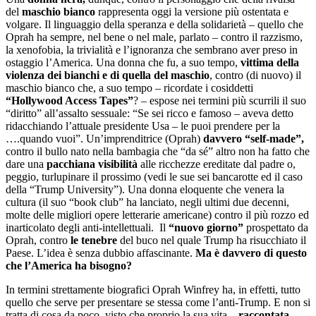
del
maschio bianco
rappresenta oggi la versione più ostentata e
volgare. Il linguaggio della speranza e della solidarietà – quello che
Oprah ha sempre, nel bene o nel male, parlato – contro il razzismo,
la xenofobia, la trivialità e l’ignoranza che sembrano aver preso in
ostaggio l’America. Una donna che fu, a suo tempo,
vittima della
violenza dei bianchi e di quella del maschio
, contro (di nuovo) il
maschio bianco che, a suo tempo – ricordate i cosiddetti
“Hollywood Access Tapes”
? – espose nei termini più scurrili il suo
“diritto” all’assalto sessuale: “Se sei ricco e famoso – aveva detto
ridacchiando l’attuale presidente Usa – le puoi prendere per la
….quando vuoi”. Un’imprenditrice (Oprah)
davvero “self-made”,
contro il bullo nato nella bambagia che “da sé” altro non ha fatto che
dare una
pacchiana visibilità
alle ricchezze ereditate dal padre o,
peggio, turlupinare il prossimo (vedi le sue sei bancarotte ed il caso
della “Trump University”). Una donna eloquente che venera la
cultura (il suo “book club” ha lanciato, negli ultimi due decenni,
molte delle migliori opere letterarie americane) contro il più rozzo ed
inarticolato degli anti-intellettuali. Il
“nuovo giorno”
prospettato da
Oprah, contro
le tenebre
del buco nel quale Trump ha risucchiato il
Paese. L’idea è senza dubbio affascinante.
Ma è davvero di questo
che l’America ha bisogno?
In termini strettamente biografici Oprah Winfrey ha, in effetti, tutto
quello che serve per presentare se stessa come l’anti-Trump. E non si
tratta di cosa da poco, visto che proprio la sua vita –
raccontata,