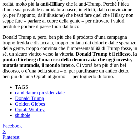
realtà, molto più la
anti-Hillary
che la anti-Trump. Perché l’idea
d’una sua possibile candidatura nasce, in effetti, dalla convinzione
(o, per l’appunto, dall’illusione) che basti fare quel che Hillary non
seppe fare – parlare al cuore della gente – per ritrovare i valori
perduti e portare il paese fuori dal buco.
Donald Trump è, però, ben più che il prodotto d’una campagna
troppo fredda e distaccata, troppo lontana dai dolori e dalle speranze
della gente, troppo convinta che l’impresentabilità di Trump fosse, in
sé, un sicuro viatico verso la vittoria.
Donald Trump è il riflesso, la
punta d’iceberg d’una crisi della democrazia che oggi investe,
mutatis mutandis, il mondo intero
. Ci vorrà ben più d’un bel
discorso, o d’una bella storia – o, per parafrasare un antico detto,
ben piu di “una Oprah al giorno” – per toglierlo di torno.
TAGS
candidatura presidenziale
Donald Trump
Golden Globes
Oprah Winfrey
shithole
Facebook
X
Pinterest