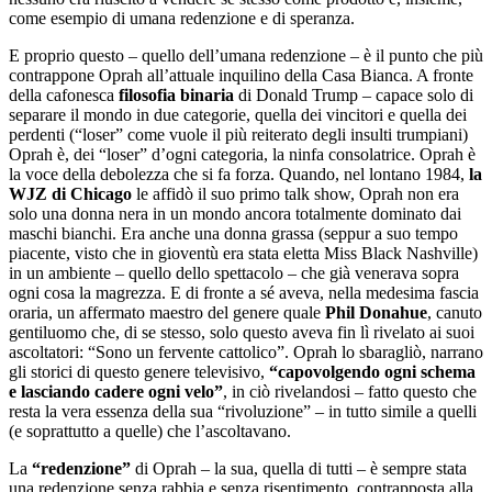
come esempio di umana redenzione e di speranza.
E proprio questo – quello dell’umana redenzione – è il punto che più
contrappone Oprah all’attuale inquilino della Casa Bianca. A fronte
della cafonesca
filosofia binaria
di Donald Trump – capace solo di
separare il mondo in due categorie, quella dei vincitori e quella dei
perdenti (“loser” come vuole il più reiterato degli insulti trumpiani)
Oprah è, dei “loser” d’ogni categoria, la ninfa consolatrice. Oprah è
la voce della debolezza che si fa forza. Quando, nel lontano 1984,
la
WJZ di Chicago
le affidò il suo primo talk show, Oprah non era
solo una donna nera in un mondo ancora totalmente dominato dai
maschi bianchi. Era anche una donna grassa (seppur a suo tempo
piacente, visto che in gioventù era stata eletta Miss Black Nashville)
in un ambiente – quello dello spettacolo – che già venerava sopra
ogni cosa la magrezza. E di fronte a sé aveva, nella medesima fascia
oraria, un affermato maestro del genere quale
Phil Donahue
, canuto
gentiluomo che, di se stesso, solo questo aveva fin lì rivelato ai suoi
ascoltatori: “Sono un fervente cattolico”. Oprah lo sbaragliò, narrano
gli storici di questo genere televisivo,
“capovolgendo ogni schema
e lasciando cadere ogni velo”
, in ciò rivelandosi – fatto questo che
resta la vera essenza della sua “rivoluzione” – in tutto simile a quelli
(e soprattutto a quelle) che l’ascoltavano.
La
“redenzione”
di Oprah – la sua, quella di tutti – è sempre stata
una redenzione senza rabbia e senza risentimento, contrapposta alla