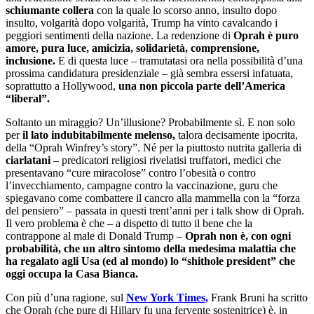
schiumante collera
con la quale lo scorso anno, insulto dopo
insulto, volgarità dopo volgarità, Trump ha vinto cavalcando i
peggiori sentimenti della nazione. La redenzione di
Oprah è puro
amore, pura luce, amicizia, solidarietà, comprensione,
inclusione.
E di questa luce – tramutatasi ora nella possibilità d’una
prossima candidatura presidenziale – già sembra essersi infatuata,
soprattutto a Hollywood,
una non piccola parte dell’America
“liberal”.
Soltanto un miraggio? Un’illusione? Probabilmente sì. E non solo
per
il lato indubitabilmente melenso,
talora decisamente ipocrita,
della “Oprah Winfrey’s story”. Né per la piuttosto nutrita galleria di
ciarlatani
– predicatori religiosi rivelatisi truffatori, medici che
presentavano “cure miracolose” contro l’obesità o contro
l’invecchiamento, campagne contro la vaccinazione, guru che
spiegavano come combattere il cancro alla mammella con la “forza
del pensiero” – passata in questi trent’anni per i talk show di Oprah.
Il vero problema è che – a dispetto di tutto il bene che la
contrappone al male di Donald Trump –
Oprah non è, con ogni
probabilità, che un altro sintomo della medesima malattia che
ha regalato agli Usa (ed al mondo) lo “shithole president” che
oggi occupa la Casa Bianca.
Con più d’una ragione, sul
New York Times,
Frank Bruni ha scritto
che Oprah (che pure di Hillary fu una fervente sostenitrice) è, in