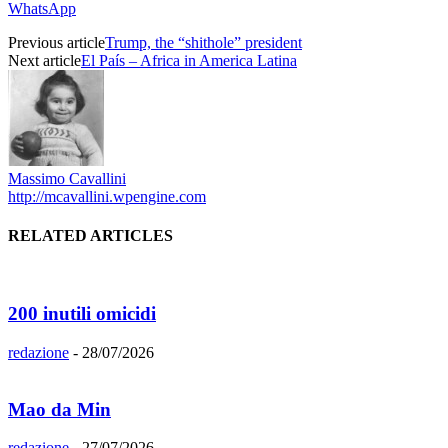
WhatsApp
Previous article
Trump, the “shithole” president
Next article
El País – Africa in America Latina
Massimo Cavallini
http://mcavallini.wpengine.com
RELATED ARTICLES
200 inutili omicidi
redazione
-
28/07/2026
Mao da Min
redazione
-
27/07/2026