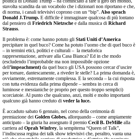
politica di Donald Trump – ha cominciato a fare il giro del mondo,
stavolta scandita da un vocabolo che i dizionari non riportano e che,
di norma, i canali televisivi coprono con un “bip”.
Also sprach
Donald J.Trump.
E difficile è immaginare qualcosa di più lontano
dal pensiero di
Friedrich Nietzsche
e dalla musica di
Richard
Strauss
.
Il problema è: come hanno potuto gli
Stati Uniti d’America
precipitare in quel buco? Come ha potuto l’uomo che di quel buco è
– in termini etici, politici e culturali – la metaforica
rappresentazione, arrivare alla Casa Bianca? Ed in che modo
(escludendo l’improbabile ma non impossibile opzione
dell
’impeachment)
da quel buco gli USA possono cercar d’uscire
per tornare, dantescamente, a riveder le stelle? La prima domanda è,
ovviamente, estremamente complessa. E la seconda – la cui risposta
con tutta evidenza dalla prima dipende – sembra in cerca di
luminose e messianiche (e proprio per questo troppo semplici)
scorciatoie. Al punto che qualcuno, anzi, molti e molto importanti
qualcuno già hanno creduto di
veder la luce.
È accaduto sabato 6 gennaio, nel corso della cerimonia di
premiazione dei
Golden Globes,
allorquando – come ampiamente
anticipato – la giuria ha assegnato il premio
Cecil B. DeMille
alla
carriera ad
Oprah Winfrey
, la sempiterna “Queen of Talk”,
l’indiscussa regina dei talk show televisivi che, peraltro, vanta una