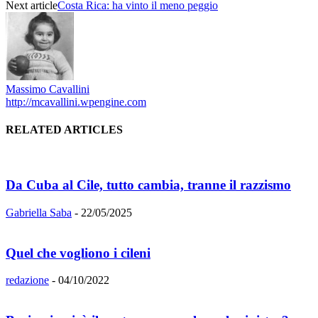
Next article
Costa Rica: ha vinto il meno peggio
Massimo Cavallini
http://mcavallini.wpengine.com
RELATED ARTICLES
Da Cuba al Cile, tutto cambia, tranne il razzismo
Gabriella Saba
-
22/05/2025
Quel che vogliono i cileni
redazione
-
04/10/2022