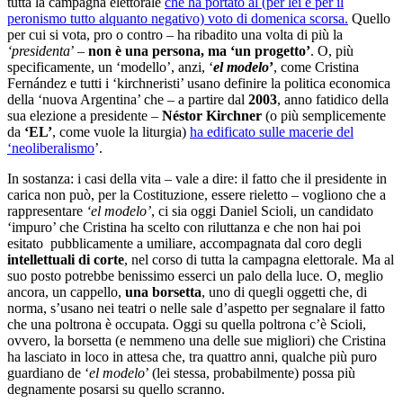
tutta la campagna elettorale
che ha portato al (per lei e per il
peronismo tutto alquanto negativo) voto di domenica scorsa.
Quello
per cui si vota, pro o contro – ha ribadito una volta di più la
‘presidenta
’ –
non è una persona, ma ‘un progetto’
. O, più
specificamente, un ‘modello’, anzi, ‘
el modelo
’
, come Cristina
Fernández e tutti i ‘kirchneristi’ usano definire la politica economica
della ‘nuova Argentina’ che – a partire dal
2003
, anno fatidico della
sua elezione a presidente –
Néstor Kirchner
(o più semplicemente
da
‘EL’
, come vuole la liturgia)
ha edificato sulle macerie del
‘neoliberalismo
’.
In sostanza: i casi della vita – vale a dire: il fatto che il presidente in
carica non può, per la Costituzione, essere rieletto – vogliono che a
rappresentare
‘el modelo’
, ci sia oggi Daniel Scioli, un candidato
‘impuro’ che Cristina ha scelto con riluttanza e che non hai poi
esitato pubblicamente a umiliare, accompagnata dal coro degli
intellettuali di corte
, nel corso di tutta la campagna elettorale. Ma al
suo posto potrebbe benissimo esserci un palo della luce. O, meglio
ancora, un cappello,
una borsetta
, uno di quegli oggetti che, di
norma, s’usano nei teatri o nelle sale d’aspetto per segnalare il fatto
che una poltrona è occupata. Oggi su quella poltrona c’è Scioli,
ovvero, la borsetta (e nemmeno una delle sue migliori) che Cristina
ha lasciato in loco in attesa che, tra quattro anni, qualche più puro
guardiano de ‘
el modelo
’ (lei stessa, probabilmente) possa più
degnamente posarsi su quello scranno.