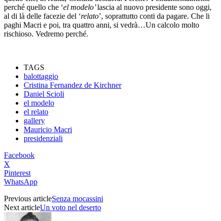
perché quello che ‘
el modelo’
lascia al nuovo presidente sono oggi,
al di là delle facezie del ‘
relato
’, soprattutto conti da pagare. Che li
paghi Macri e poi, tra quattro anni, si vedrà…Un calcolo molto
rischioso. Vedremo perché.
TAGS
balottaggio
Cristina Fernandez de Kirchner
Daniel Scioli
el modelo
el relato
gallery
Mauricio Macri
presidenziali
Facebook
X
Pinterest
WhatsApp
Previous article
Senza mocassini
Next article
Un voto nel deserto