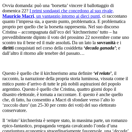
Ovvia domanda: può una ‘borsetta’ vincere il ballottaggio di
domenica 22?
I primi sondaggi che concedono al suo rivale,
Mauricio Macri
, un vantaggio intorno ai dieci punti,
ci raccontano
quanto l’impresa sia, a questo punto, problematica. E problematica
proprio per quello che la borsetta rappresenta. Nel suo discorso
Cristina – accompagnata dall’eco del ‘kirchnerismo’ tutto – ha
prevedibilmente dipinto il voto del prossimo 22 novembre come uno
scontro tra il bene ed il male assoluti
.
Da un lato la
sovranità
e i
diritti
conquistati nel corso della cosiddetta
‘
decada ganada’
; e
dall’altro il ritorno alle tenebre del passato…
Questo è quello che il kirchnerismo ama definire
‘
el relato
’
, il
racconto, la narrazione della propria storia luminosa, vissuta come il
mitico punto d’arrivo di tutte le più nobili aspirazioni del popolo
argentino. Questo è quello che Cristina, quattro giorni dopo il
disastro elettorale, è tornata a raccontare. E questo è anche quello
che, di fatto, ha consentito a Macri di sfondare verso l’alto lo
‘zoccolo duro’ (un 25-30 per cento dei voti) del suo elettorato
conservatore.
Il ‘
relato
’ kirchnerista è sempre stato, in massima parte, un romanzo
epico-fantastico, propaganda vergata cavalcando l’onda d’una
congiuntura economica straordinariamente favorevole, una ‘
decada
’