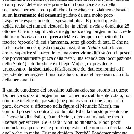
di alti prezzi delle materie prime la cui bonanza è stata, nella
sostanza, sperperata con politiche di crescita essenzialmente basate
su un
incremento dei consumi
guidato da una molto poco
trasparente espansione della spesa pubblica. E proprio questo la
gelida realtà dei numeri elettorali ha, in effetti, rivelato domenica 25
ottobre. Che una significativa maggioranza degli argentini non crede
più in un
‘modelo’
la cui
precarietà
è da tempo, a dispetto della
retorica ‘epocale’ di cui s’ammanta, sotto gli occhi di tutti. E che ne
ha le tasche piene, questa maggioranza, d’un ‘
relato’
sotto la cui
eroica superfice si nascondono una
corruzione
diffusa (con il pesce
che proverbialmente puzza dalla testa), una scandalosa ‘occupazione
dello Stato’ (la definizione è di Pepe Mujica, ex presidente
uruguayano), la sistematica falsificazione dei dati economici ed il
prepotente riemergere d’una malattia cronica del peronismo: il culto
della personalità.
Il grande paradosso del prossimo ballottaggio, sta proprio in questo.
Domenica scorsa gli argentini hanno inequivocabilmente votato, non
contro le tenebre del passato (che pure esistono e che, almeno in
parte, davvero si riflettono nella figura di Mauricio Macri), ma
contro il presente, contro la continuità. Ed è da questo presente che
la ‘borsetta’ di Cristina, Daniel Scioli, deve ora in qualche modo
liberarsi per vincere. Ce la farà? Molti lo dubitano. E non pochi
cominciano a pensare che proprio questo – che non ce la faccia – sia
quello che, in realtà, Cristina desidera. Perché? Fondamentalmente