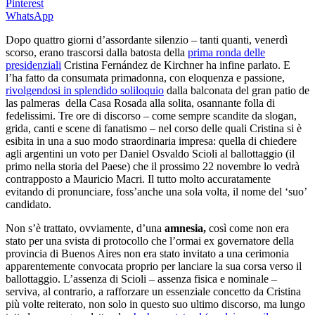
Pinterest
WhatsApp
Dopo quattro giorni d’assordante silenzio – tanti quanti, venerdì
scorso, erano trascorsi dalla batosta della
prima ronda delle
presidenziali
Cristina Fernández de Kirchner ha infine parlato. E
l’ha fatto da consumata primadonna, con eloquenza e passione,
rivolgendosi in splendido soliloquio
dalla balconata del gran patio de
las palmeras della Casa Rosada alla solita, osannante folla di
fedelissimi. Tre ore di discorso – come sempre scandite da slogan,
grida, canti e scene di fanatismo – nel corso delle quali Cristina si è
esibita in una a suo modo straordinaria impresa: quella di chiedere
agli argentini un voto per Daniel Osvaldo Scioli al ballottaggio (il
primo nella storia del Paese) che il prossimo 22 novembre lo vedrà
contrapposto a Mauricio Macri. Il tutto molto accuratamente
evitando di pronunciare, foss’anche una sola volta, il nome del ‘suo’
candidato.
Non s’è trattato, ovviamente, d’una
amnesia,
così come non era
stato per una svista di protocollo che l’ormai ex governatore della
provincia di Buenos Aires non era stato invitato a una cerimonia
apparentemente convocata proprio per lanciare la sua corsa verso il
ballottaggio. L’assenza di Scioli – assenza fisica e nominale –
serviva, al contrario, a rafforzare un essenziale concetto da Cristina
più volte reiterato, non solo in questo suo ultimo discorso, ma lungo