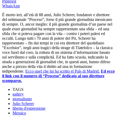
Pinterest
WhatsApp
È morto ieri, all’età di 88 anni, Julio Scherer, fondatore e direttore
del settimanale “Proceso”, forse il più grande giornalista messicano
di sempre. O, ancor meglio: il più grande giornalista d’un paese nel
quale esser giornalisti ha sempre rappresentato una sfida – ed una
sfida che si poteva pagare con la vita – contro i poteri palesi ed
occulti. Lungo tutti i 70 anni di potere del Pri, Scherer ha
rappresentato – fin dai tempi in cui era direttore del quotidiano
“Excelsior”, negli anni tragici della strage di Tlatelolco – la classica
voce fuori dal coro, la rottura di un sistema d’informazione basato
sul servilismo e sulla complicità. Ed ha fatto scuola, indicando la
strada a generazioni di giornalisti che, in questi anni, hanno difeso
anche a prezzo della vita il diritto ad una in formazione
indipendente.
Ecco quel che lui ha scritto el País di Madrid.
Ed ecco
il link con il numero di “Proceso” dedicato al suo direttore
scomparso.
TAGS
gallery
giornalismo
Julio Scherer
liberta d'espressione
Messico