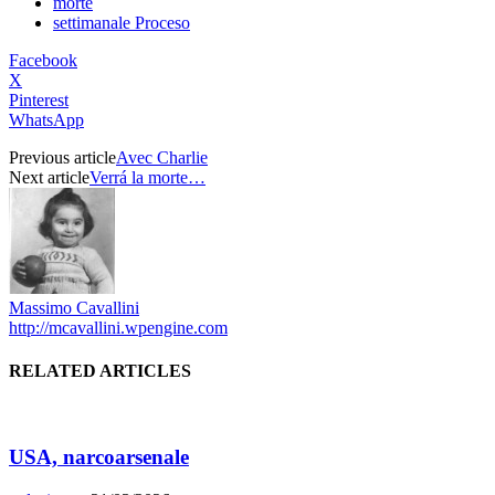
morte
settimanale Proceso
Facebook
X
Pinterest
WhatsApp
Previous article
Avec Charlie
Next article
Verrá la morte…
Massimo Cavallini
http://mcavallini.wpengine.com
RELATED ARTICLES
USA, narcoarsenale