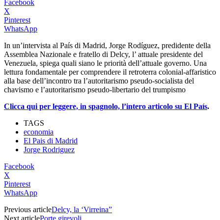
Facebook
X
Pinterest
WhatsApp
In un’intervista al País di Madrid, Jorge Rodíguez, predidente della
Assemblea Nazionale e fratello di Delcy, l’ attuale presidente del
Venezuela, spiega quali siano le priorità dell’attuale governo. Una
lettura fondamentale per comprendere il retroterra colonial-affaristico
alla base dell’incontro tra l’autoritarismo pseudo-socialista del
chavismo e l’autoritarismo pseudo-libertario del trumpismo
Clicca qui per leggere, in spagnolo, l’intero articolo su El País
.
TAGS
economia
El Pais di Madrid
Jorge Rodriguez
Facebook
X
Pinterest
WhatsApp
Previous article
Delcy, la ‘Virreina”
Next article
Porte girevoli