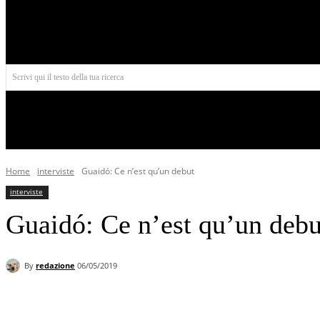
Aires
Scrivi qui il testo della tua ricerca
INIZIO
NORD AMERICA
AMERICA CENTRALE
Home
interviste
Guaidó: Ce n’est qu’un debut
interviste
Guaidó: Ce n’est qu’un debu
By
redazione
06/05/2019
Facebook
X
Pinterest
WhatsApp