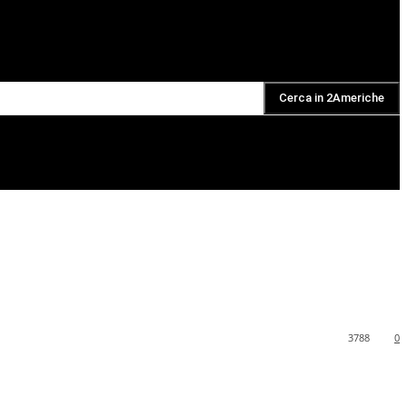
Cerca in 2Americhe
DAILY PODCAST
3788
0