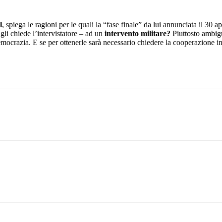
l
, spiega le ragioni per le quali la “fase finale” da lui annunciata il 30 a
gli chiede l’intervistatore – ad un
intervento militare?
Piuttosto ambigu
crazia. E se per ottenerle sarà necessario chiedere la cooperazione in