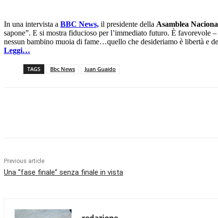
In una intervista a
BBC News,
il presidente della
Asamblea Naciona
sapone”. E si mostra fiducioso per l’immediato futuro. È favorevole – 
nessun bambino muoia di fame…quello che desideriamo è libertà e demo
Leggi…
TAGS
Bbc News
Juan Guaido
Facebook
X
Pinterest
WhatsApp
Previous article
Una “fase finale” senza finale in vista
redazione