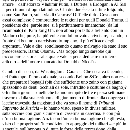
amore – dall’adorato Vladimir Putin, a Duterte, a Erdogan, a Al Sisi
– per i tiranni d’ogni latitudine. Chi dei due è stato infine folgorato,
come San Paolo, sulla via di Caracas? Difficile dirlo. Così come
assai complesso è comprendere le ragioni per quali Donald Trump, il
presidente che, parole sue, si è perdutamente innamorato (da lui
ricambiato) di Kim Jong Un, non abbia poi fatto altrettanto con un
Maduro che, pure, ha più volte con lui provato a civettare, usando, a
fronte del ben noto narcisismo trumpiano, il più efficace degli
argomenti. Vale a dire: sottolineando quanto malvagio sia stato il suo
predecessore, Barak Obama…Ma troppo lungo sarebbe qui
raccontare la storia – alla quale vale la pena dedicare un intero
articolo – dell’amore mancato tra Donald e Nicolás…
Cambio di scena, da Washington a Caracas. Che cosa va facendo,
nel frattempo, l’uomo al quale, secondo Bolton &Co., altro non resta
che preparare i bagagli (più che sufficiente uno zaino con pigiama,
spazzolino da denti, occhiali da sole, infradito e costume da bagno)?
Gli ultimi giorni – quelli che hanno riempito le tre e passa settimane
trascorse dalla sua cerimonia di giuramento di fronte alla congrega di
lacchè travestiti da magistrati che va sotto il nome di
Tribunal
Supremo de Justicia
– lo hanno visto, spesso in divisa militare,
saltabeccare con gran sicumera di caserma in caserma. E con più
d’una buona ragione. Anzi: con l’unica buona ragione che gli resta,
visto che proprio sull’incondizionato appoggio dei militari – e più in
generale, sull’appoggio di tutte le forze della repressione, dalla