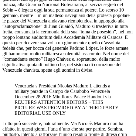
polizia, alla Guardia Nacional Bolivariana, ai servizi segreti del
Sebin – è legata oggi la sua permanenza al potere. Lo scorso 10
gennaio, mentre – in un inatteso risvegliarsi della protesta popolare –
le piazze del Venezuela andavano riempiendosi in appoggio alla
“autopraclamazione” di Juan Guaidó, Maduro si trasferiva in tutta
fretta, consumata la cerimonia della sua “toma de posesión”, nel non
troppo lontano auditorium della Accademia Militare di Caracas. E
questo per ricevere sua volta un giuramento: quello d’assoluta
fedeltà che, per bocca del generale Padrino López, le forze armate
gli hanno con molto militaresca solennità assicurato. Nel nome del
“comandante eterno” Hugo Chávez e, soprattutto, della molto
significativa quota di bottino che, nel sistema di corruzione del
Venezuela chavista, spetta agli uomini in divisa.
Venezuela s President Nicolas Maduro L attends a
military parade in Campo de Carabobo Venezuela
December 28 2016 Miraflores Palace Handout via
REUTERS ATTENTION EDITORS – THIS
PICTURE WAS PROVIDED BY A THIRD PARTY
EDITORIAL USE ONLY
Tutto può succedere, naturalmente. Ma Nicolás Maduro non ha
affatto, in questi giorni, l’aria d’uno che sta per partire. Sembra,
piuttosto, intento a rafforzare l’unico residuo fronte di difesa d’un