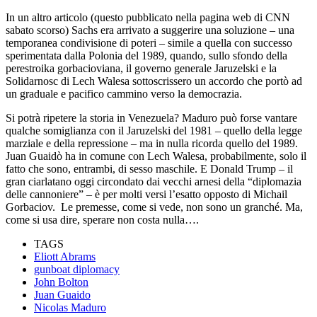
In un altro articolo (questo pubblicato nella pagina web di CNN
sabato scorso) Sachs era arrivato a suggerire una soluzione – una
temporanea condivisione di poteri – simile a quella con successo
sperimentata dalla Polonia del 1989, quando, sullo sfondo della
perestroika gorbacioviana, il governo generale Jaruzelski e la
Solidarnosc di Lech Walesa sottoscrissero un accordo che portò ad
un graduale e pacifico cammino verso la democrazia.
Si potrà ripetere la storia in Venezuela? Maduro può forse vantare
qualche somiglianza con il Jaruzelski del 1981 – quello della legge
marziale e della repressione – ma in nulla ricorda quello del 1989.
Juan Guaidò ha in comune con Lech Walesa, probabilmente, solo il
fatto che sono, entrambi, di sesso maschile. E Donald Trump – il
gran ciarlatano oggi circondato dai vecchi arnesi della “diplomazia
delle cannoniere” – è per molti versi l’esatto opposto di Michail
Gorbaciov. Le premesse, come si vede, non sono un granché. Ma,
come si usa dire, sperare non costa nulla….
TAGS
Eliott Abrams
gunboat diplomacy
John Bolton
Juan Guaido
Nicolas Maduro