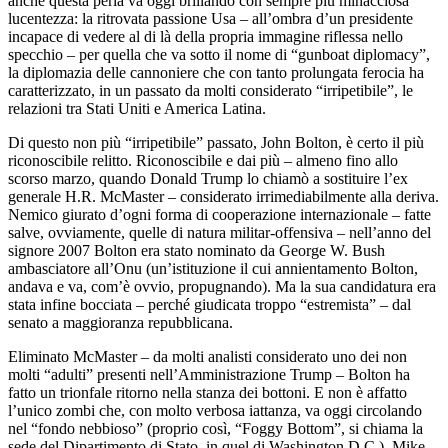
anche questa perla va oggi brillando con sempre più minacciosa
lucentezza: la ritrovata passione Usa – all’ombra d’un presidente
incapace di vedere al di là della propria immagine riflessa nello
specchio – per quella che va sotto il nome di “gunboat diplomacy”,
la diplomazia delle cannoniere che con tanto prolungata ferocia ha
caratterizzato, in un passato da molti considerato “irripetibile”, le
relazioni tra Stati Uniti e America Latina.
Di questo non più “irripetibile” passato, John Bolton, è certo il più
riconoscibile relitto. Riconoscibile e dai più – almeno fino allo
scorso marzo, quando Donald Trump lo chiamò a sostituire l’ex
generale H.R. McMaster – considerato irrimediabilmente alla deriva.
Nemico giurato d’ogni forma di cooperazione internazionale – fatte
salve, ovviamente, quelle di natura militar-offensiva – nell’anno del
signore 2007 Bolton era stato nominato da George W. Bush
ambasciatore all’Onu (un’istituzione il cui annientamento Bolton,
andava e va, com’è ovvio, propugnando). Ma la sua candidatura era
stata infine bocciata – perché giudicata troppo “estremista” – dal
senato a maggioranza repubblicana.
Eliminato McMaster – da molti analisti considerato uno dei non
molti “adulti” presenti nell’Amministrazione Trump – Bolton ha
fatto un trionfale ritorno nella stanza dei bottoni. E non è affatto
l’unico zombi che, con molto verbosa iattanza, va oggi circolando
nel “fondo nebbioso” (proprio così, “Foggy Bottom”, si chiama la
sede del Dipartimento di Stato, in quel di Washington D.C.). Mike