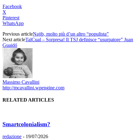
Facebook
X
Pinterest
WhatsApp
Previous article
Najib, molto più d’un altro “populista”
Next article
TalCual – Sorpresa! Il TSJ definisce “usurpatore” Juan
Guaidó
Massimo Cavallini
http://mcavallini.wpengine.com
RELATED ARTICLES
Smartcolonialism?
redazione
-
19/07/2026