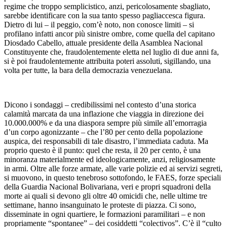
regime che troppo semplicistico, anzi, pericolosamente sbagliato,
sarebbe identificare con la sua tanto spesso pagliaccesca figura.
Dietro di lui – il peggio, com’è noto, non conosce limiti – si
profilano infatti ancor più sinistre ombre, come quella del capitano
Diosdado Cabello, attuale presidente della Asamblea Nacional
Constituyente che, fraudolentemente eletta nel luglio di due anni fa,
si è poi fraudolentemente attribuita poteri assoluti, sigillando, una
volta per tutte, la bara della democrazia venezuelana.
Dicono i sondaggi – credibilissimi nel contesto d’una storica
calamità marcata da una inflazione che viaggia in direzione dei
10.000.000% e da una diaspora sempre più simile all’emorragia
d’un corpo agonizzante – che l’80 per cento della popolazione
auspica, dei responsabili di tale disastro, l’immediata caduta. Ma
proprio questo è il punto: quel che resta, il 20 per cento, è una
minoranza materialmente ed ideologicamente, anzi, religiosamente
in armi. Oltre alle forze armate, alle varie polizie ed ai servizi segreti,
si muovono, in questo tenebroso sottofondo, le FAES, forze speciali
della Guardia Nacional Bolivariana, veri e propri squadroni della
morte ai quali si devono gli oltre 40 omicidi che, nelle ultime tre
settimane, hanno insanguinato le proteste di piazza. Ci sono,
disseminate in ogni quartiere, le formazioni paramilitari – e non
propriamente “spontanee” – dei cosiddetti “colectivos”. C’è il “culto