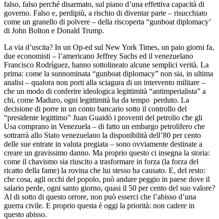
falso, falso perché disarmato, sul piano d’una effettiva capacità di
governo. Falso e, perdipiù, a rischio di diventar parte – risucchiato
come un granello di polvere – della riscoperta “gunboat diplomacy’
di John Bolton e Donald Trump.
La via d’uscita? In un Op-ed sul New York Times, un paio giorni fa,
due economisti – l’americano Jeffrey Sachs ed il venezuelano
Francisco Rodríguez, hanno sottolineato alcune semplici verità. La
prima: come la sunnominata “gunboat diplomacy” non sia, in ultima
analisi – qualora non porti alla sciagura di un intervento militare –
che un modo di conferire ideologica legittimità “antimperialista” a
chi, come Maduro, ogni legittimità ha da tempo perduto. La
decisione di porre in un conto bancario sotto il controllo del
“presidente legittimo” Juan Guaidò i proventi del petrolio che gli
Usa comprano in Venezuela – di fatto un embargo petrolifero che
sottrarrà allo Stato venezuelano la disponibilità dell’80 per cento
delle sue entrate in valuta pregiata – sono ovviamente destinate a
creare un gravissimo danno. Ma proprio questo ci insegna la storia:
come il chavismo sia riuscito a trasformare in forza (la forza del
ricatto della fame) la rovina che lui stesso ha causato. E, del resto:
che cosa, agli occhi del popolo, può andare peggio in paese dove il
salario perde, ogni santo giorno, quasi il 50 per cento del suo valore?
Al di sotto di questo orrore, non può esserci che l’abisso d’una
guerra civile. E proprio questa è oggi la priorità: non cadere in
questo abisso.