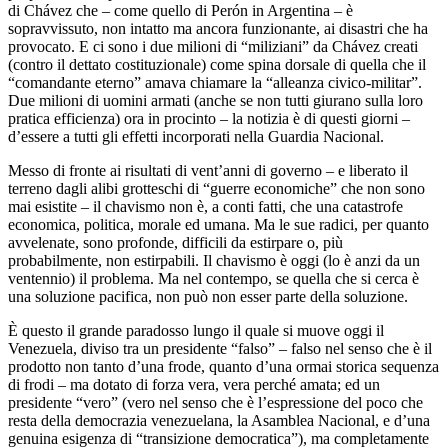
di Chávez che – come quello di Perón in Argentina – è
sopravvissuto, non intatto ma ancora funzionante, ai disastri che ha
provocato. E ci sono i due milioni di “miliziani” da Chávez creati
(contro il dettato costituzionale) come spina dorsale di quella che il
“comandante eterno” amava chiamare la “alleanza civico-militar”.
Due milioni di uomini armati (anche se non tutti giurano sulla loro
pratica efficienza) ora in procinto – la notizia è di questi giorni –
d’essere a tutti gli effetti incorporati nella Guardia Nacional.
Messo di fronte ai risultati di vent’anni di governo – e liberato il
terreno dagli alibi grotteschi di “guerre economiche” che non sono
mai esistite – il chavismo non è, a conti fatti, che una catastrofe
economica, politica, morale ed umana. Ma le sue radici, per quanto
avvelenate, sono profonde, difficili da estirpare o, più
probabilmente, non estirpabili. Il chavismo è oggi (lo è anzi da un
ventennio) il problema. Ma nel contempo, se quella che si cerca è
una soluzione pacifica, non può non esser parte della soluzione.
È questo il grande paradosso lungo il quale si muove oggi il
Venezuela, diviso tra un presidente “falso” – falso nel senso che è il
prodotto non tanto d’una frode, quanto d’una ormai storica sequenza
di frodi – ma dotato di forza vera, vera perché amata; ed un
presidente “vero” (vero nel senso che è l’espressione del poco che
resta della democrazia venezuelana, la Asamblea Nacional, e d’una
genuina esigenza di “transizione democratica”), ma completamente