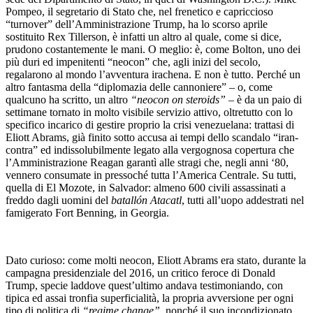
Pompeo, il segretario di Stato che, nel frenetico e capriccioso
“turnover” dell’Amministrazione Trump, ha lo scorso aprile
sostituito Rex Tillerson, è infatti un altro al quale, come si dice,
prudono costantemente le mani. O meglio: è, come Bolton, uno dei
più duri ed impenitenti “neocon” che, agli inizi del secolo,
regalarono al mondo l’avventura irachena. E non è tutto. Perché un
altro fantasma della “diplomazia delle cannoniere” – o, come
qualcuno ha scritto, un altro
“neocon on steroids”
– è da un paio di
settimane tornato in molto visibile servizio attivo, oltretutto con lo
specifico incarico di gestire proprio la crisi venezuelana: trattasi di
Eliott Abrams, già finito sotto accusa ai tempi dello scandalo “iran-
contra” ed indissolubilmente legato alla vergognosa copertura che
l’Amministrazione Reagan garantì alle stragi che, negli anni ‘80,
vennero consumate in pressoché tutta l’America Centrale. Su tutti,
quella di El Mozote, in Salvador: almeno 600 civili assassinati a
freddo dagli uomini del
batallón Atacatl
, tutti all’uopo addestrati nel
famigerato Fort Benning, in Georgia.
Dato curioso: come molti neocon, Eliott Abrams era stato, durante la
campagna presidenziale del 2016, un critico feroce di Donald
Trump, specie laddove quest’ultimo andava testimoniando, con
tipica ed assai tronfia superficialità, la propria avversione per ogni
tipo di politica di
“regime change”
, nonché il suo incondizionato