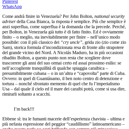
Pinterest
WhatsApp
Come andrà finire in Venezuela? Per John Bolton,
national security
adviser
della Casa Bianca, la risposta è semplice. Più che semplice è
anzi superflua, come superflua è la domanda che la precede. Perché,
per Bolton, in Venezuela già tutto è di fatto finito. Ed è ovviamente
finito – o meglio, sta inevitabilmente per finire – nell’unico modo
possibile: con il più classico dei
“cry uncle”
, grida zio (zio come zio
Sam), storica formula d’incondizionata resa di fronte allo strapotere
del grande vicino del Nord. A Nicolás Maduro, ha in più occasioni
ribadito Bolton, a questo punto non resta che scegliere dove
trascorrere gli anni del suo ormai certo ed assai prossimo esilio: se
nell’accogliente tranquillità di qualche spiaggia caraibica –
presumibilmente cubana – o in un’altra e “capovolta” parte di Cuba.
Ovvero: in quel di Guantánamo, il ben noto centro di detenzione e
tortura – nonché sfrontato memento di quel che fu l’imperialismo
Usa – dal quale il cielo ed il mare dei caraibi potrà, come si usa dire,
rimirarli soltanto a scacchi.
I’m back!!!
Ebbene sì: tra le fumanti macerie dell’esperienza chavista – ultima e
più nefasta espressione del peggior “caudillismo” latinoamericano –