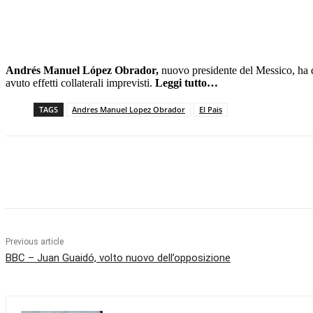
Andrés Manuel López Obrador,
nuovo presidente del Messico, ha d
avuto effetti collaterali imprevisti.
Leggi tutto…
TAGS
Andres Manuel Lopez Obrador
El Pais
Facebook
X
Pinterest
WhatsApp
Previous article
BBC – Juan Guaidó, volto nuovo dell’opposizione