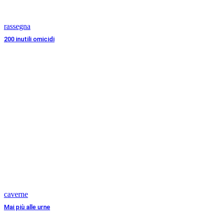
rassegna
200 inutili omicidi
caverne
Mai più alle urne