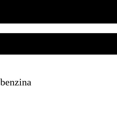
MESSICO
CUBA
CARIBE
BRASILE
SUD AMERICA
Saturday, August 8, 2026
 benzina