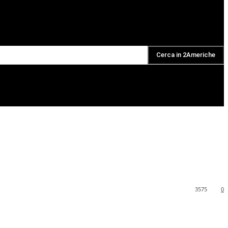
Cerca in 2Americhe
DAILY PODCAST
3575
0