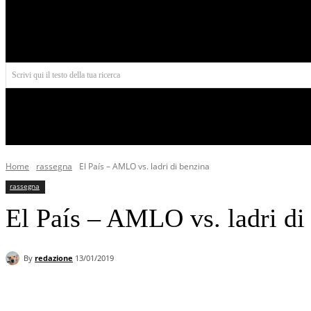
Aires
Scrivi qui il testo della tua ricerca
INIZIO
NORD AMERICA
AMERICA CENTRALE
Home
rassegna
El País – AMLO vs. ladri di benzina
rassegna
El País – AMLO vs. ladri di
By
redazione
13/01/2019
Facebook
X
Pinterest
WhatsApp