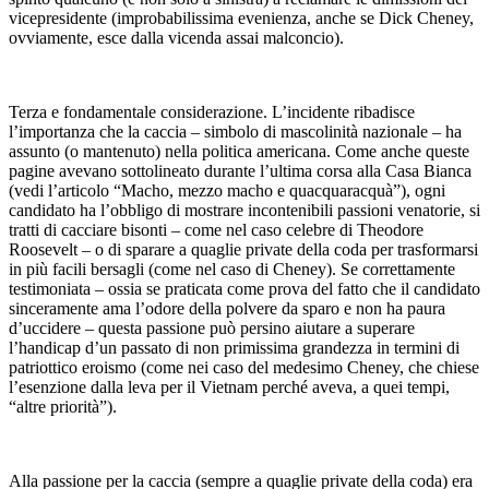
vicepresidente (improbabilissima evenienza, anche se Dick Cheney,
ovviamente, esce dalla vicenda assai malconcio).
Terza e fondamentale considerazione. L’incidente ribadisce
l’importanza che la caccia – simbolo di mascolinità nazionale – ha
assunto (o mantenuto) nella politica americana. Come anche queste
pagine avevano sottolineato durante l’ultima corsa alla Casa Bianca
(vedi l’articolo “Macho, mezzo macho e quacquaracquà”), ogni
candidato ha l’obbligo di mostrare incontenibili passioni venatorie, si
tratti di cacciare bisonti – come nel caso celebre di Theodore
Roosevelt – o di sparare a quaglie private della coda per trasformarsi
in più facili bersagli (come nel caso di Cheney). Se correttamente
testimoniata – ossia se praticata come prova del fatto che il candidato
sinceramente ama l’odore della polvere da sparo e non ha paura
d’uccidere – questa passione può persino aiutare a superare
l’handicap d’un passato di non primissima grandezza in termini di
patriottico eroismo (come nei caso del medesimo Cheney, che chiese
l’esenzione dalla leva per il Vietnam perché aveva, a quei tempi,
“altre priorità”).
Alla passione per la caccia (sempre a quaglie private della coda) era