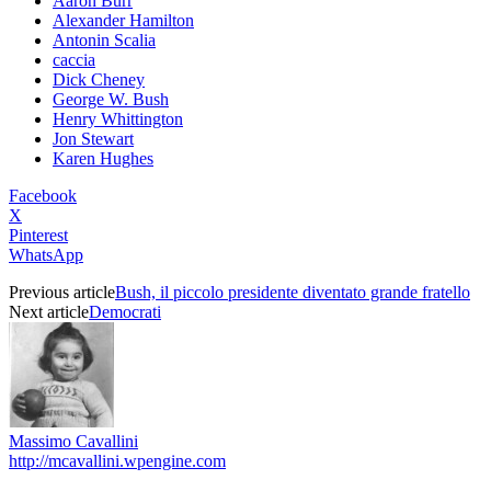
Aaron Burr
Alexander Hamilton
Antonin Scalia
caccia
Dick Cheney
George W. Bush
Henry Whittington
Jon Stewart
Karen Hughes
Facebook
X
Pinterest
WhatsApp
Previous article
Bush, il piccolo presidente diventato grande fratello
Next article
Democrati
Massimo Cavallini
http://mcavallini.wpengine.com