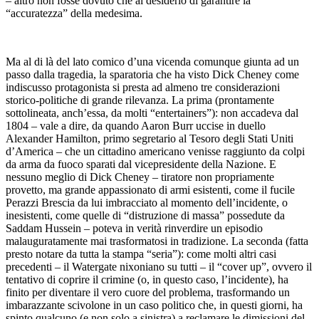
– altro non fosse dovuto che al desiderio di garantire la
“accuratezza” della medesima.
Ma al di là del lato comico d’una vicenda comunque giunta ad un
passo dalla tragedia, la sparatoria che ha visto Dick Cheney come
indiscusso protagonista si presta ad almeno tre considerazioni
storico-politiche di grande rilevanza. La prima (prontamente
sottolineata, anch’essa, da molti “entertainers”): non accadeva dal
1804 – vale a dire, da quando Aaron Burr uccise in duello
Alexander Hamilton, primo segretario al Tesoro degli Stati Uniti
d’America – che un cittadino americano venisse raggiunto da colpi
da arma da fuoco sparati dal vicepresidente della Nazione. E
nessuno meglio di Dick Cheney – tiratore non propriamente
provetto, ma grande appassionato di armi esistenti, come il fucile
Perazzi Brescia da lui imbracciato al momento dell’incidente, o
inesistenti, come quelle di “distruzione di massa” possedute da
Saddam Hussein – poteva in verità rinverdire un episodio
malauguratamente mai trasformatosi in tradizione. La seconda (fatta
presto notare da tutta la stampa “seria”): come molti altri casi
precedenti – il Watergate nixoniano su tutti – il “cover up”, ovvero il
tentativo di coprire il crimine (o, in questo caso, l’incidente), ha
finito per diventare il vero cuore del problema, trasformando un
imbarazzante scivolone in un caso politico che, in questi giorni, ha
spinto qualcuno (e non solo a sinistra) a reclamare le dimissioni del