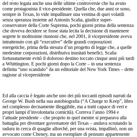
del resto legata anche una delle ultime controversie che ha avuto
come protagonista il vice-presidente. Quella che, due anni or sono,
sempre in Texas, lo vide impallinare una ventina di quei volatili
senza speranza insieme ad Antonin Scalia, giudice super-
conservatore della Corte Suprema, pochi giorni prima della sentenza
che doveva decidere se fosse stata lecita la decisione di mantenere
segrete le moltissime riunioni che, nel 2001, il vicepresidente aveva
intrattenuto con gli “executive” delle grandi corporazioni
energetiche, prima della stesura d’un progetto di legge che, a quelle
medesime corporazioni, distribuiva inusitati benefici. Scalia
fortunatamente evitò il doloroso destino toccato cinque anni più tardi
a Whittington. E pochi giorni dopo la Corte – in una sentenza
definita “uno scandalo” da un editoriale del New York Times – dette
ragione al vicepresidente
Ed alla caccia è legato anche uno dei più toccanti episodi narrati da
George W. Bush nella sua autobiografia (“A Charge to Keep”, libro
nel complesso decisamente illeggibile, ma a tratti capace di veri e
propri lampi d’involontaria comicità). Correva l’anno 1994 e
l’attuale presidente – che proprio in quel mentre si preparava alla
battaglia per diventare governatore del Texas – andava scrutando la
radura in cerca di quaglie allorché, per una svista, impallinò, non un
avvocato come Cheney, ma un esemplare di pennuto appartenente