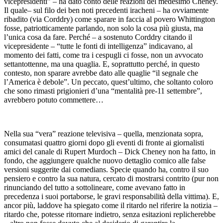
vicepresidenti” – ha dato conto delle reazioni del medesimo Cheney.
Il quale– sul filo dei ben noti precedenti iracheni – ha ovviamente
ribadito (via Corddry) come sparare in faccia al povero Whittington
fosse, patriotticamente parlando, non solo la cosa più giusta, ma
l’unica cosa da fare. Perché – a sostenuto Corddry citando il
vicepresidente – “tutte le fonti di intelligenza” indicavano, al
momento dei fatti, come tra i cespugli ci fosse, non un avvocato
settantottenne, ma una quaglia. E, soprattutto perché, in questo
contesto, non sparare avrebbe dato alle quaglie “il segnale che
l’America è debole”. Un peccato, quest’ultimo, che soltanto coloro
che sono rimasti prigionieri d’una “mentalità pre-11 settembre”,
avrebbero potuto commettere…
Nella sua “vera” reazione televisiva – quella, menzionata sopra,
consumatasi quattro giorni dopo gli eventi di fronte ai giornalisti
amici del canale di Rupert Murdoch – Dick Cheney non ha fatto, in
fondo, che aggiungere qualche nuovo dettaglio comico alle false
versioni suggerite dai comedians. Specie quando ha, contro il suo
pensiero e contro la sua natura, cercato di mostrarsi contrito (pur non
rinunciando del tutto a sottolineare, come avevano fatto in
precedenza i suoi portaborse, le gravi responsabilità della vittima). E,
ancor più, laddove ha spiegato come il ritardo nel riferire la notizia –
ritardo che, potesse ritornare indietro, senza esitazioni replicherebbe