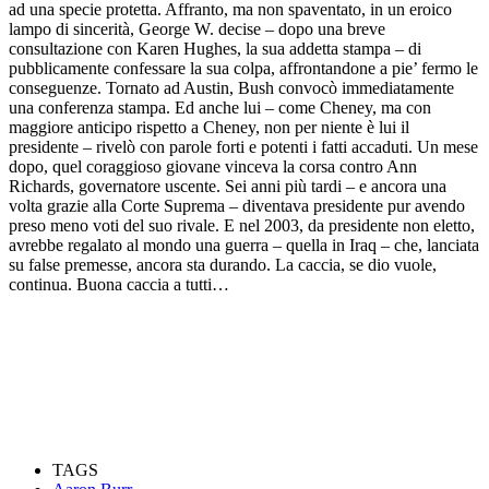
ad una specie protetta. Affranto, ma non spaventato, in un eroico
lampo di sincerità, George W. decise – dopo una breve
consultazione con Karen Hughes, la sua addetta stampa – di
pubblicamente confessare la sua colpa, affrontandone a pie’ fermo le
conseguenze. Tornato ad Austin, Bush convocò immediatamente
una conferenza stampa. Ed anche lui – come Cheney, ma con
maggiore anticipo rispetto a Cheney, non per niente è lui il
presidente – rivelò con parole forti e potenti i fatti accaduti. Un mese
dopo, quel coraggioso giovane vinceva la corsa contro Ann
Richards, governatore uscente. Sei anni più tardi – e ancora una
volta grazie alla Corte Suprema – diventava presidente pur avendo
preso meno voti del suo rivale. E nel 2003, da presidente non eletto,
avrebbe regalato al mondo una guerra – quella in Iraq – che, lanciata
su false premesse, ancora sta durando. La caccia, se dio vuole,
continua. Buona caccia a tutti…
TAGS