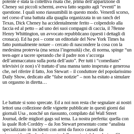
potente è stata la collettiva risata che, prima dell’apparizione di
Cheney sui piccoli schermi, aveva fatto seguito agli “eventi” in
questione. I quali sono riassumibili in questo modo. Venerdì scorso,
nel corso d’una battuta alla quaglia organizzata in un ranch del
Texas, Dick Cheney ha accidentalmente ferito – colpendolo alla
faccia ed al petto – ad uno dei suoi compagni di caccia, il 78enne
Henry Whittington, un avvocato repubblicano (questi i dettagli di
cronaca). Ed ha poi – come un editoriale del New York Times ha
fatto puntualmente notare – cercato di nascondere la cosa con la
medesima protervia (ma senza l’ingenuità) che, di norma, spinge “un
teen-ager a tacere sperando che il padre non s’accorga
dell’ammaccatura sulla porta dell’auto”. Per tutti i “comedians”
televisivi (e non) s’è trattato d’una manna tanto insperata e generosa
che, nel riferire il fatto, Jon Stewart – il conduttore del popolarissimo
Daily Show, dedicato alle “false notizie” – non ha esitato a simulare
un orgasmo in diretta…
Le battute si sono sprecate. Ed a noi non resta che segnalare ai nostri
lettori una collezione delle vignette pubblicate in questi giorni dai
giornali Usa , nonché un riassunto, compilato dal Wall Street
Journal, delle migliori gags sul tema. La nostra preferita: quella con
la quale Rob Corddry – da Jon Stewart presentato come “analista
specializzato in incidenti con armi da fuoco causati da