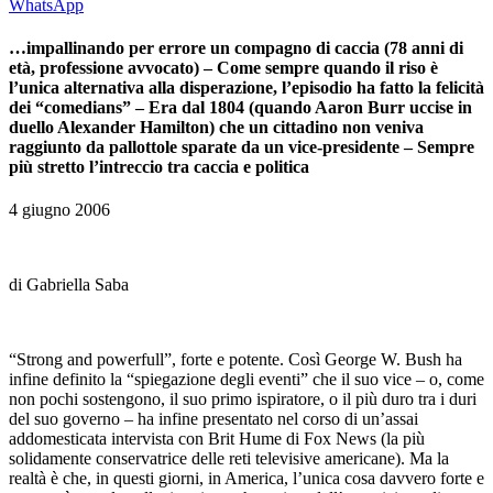
WhatsApp
…impallinando per errore un compagno di caccia (78 anni di
età, professione avvocato) – Come sempre quando il riso è
l’unica alternativa alla disperazione, l’episodio ha fatto la felicità
dei “comedians” – Era dal 1804 (quando Aaron Burr uccise in
duello Alexander Hamilton) che un cittadino non veniva
raggiunto da pallottole sparate da un vice-presidente – Sempre
più stretto l’intreccio tra caccia e politica
4 giugno 2006
di Gabriella Saba
“Strong and powerfull”, forte e potente. Così George W. Bush ha
infine definito la “spiegazione degli eventi” che il suo vice – o, come
non pochi sostengono, il suo primo ispiratore, o il più duro tra i duri
del suo governo – ha infine presentato nel corso di un’assai
addomesticata intervista con Brit Hume di Fox News (la più
solidamente conservatrice delle reti televisive americane). Ma la
realtà è che, in questi giorni, in America, l’unica cosa davvero forte e